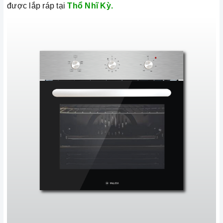
được lắp ráp tại
Thổ Nhĩ Kỳ.