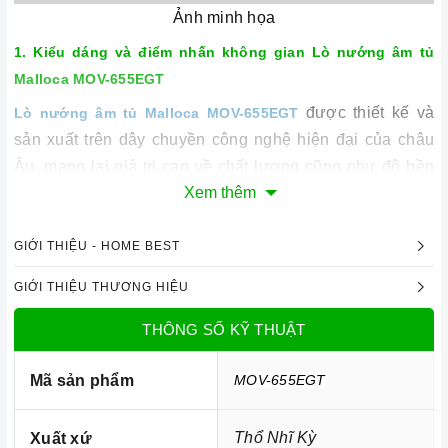
Ảnh minh họa
1. Kiểu dáng và điểm nhấn không gian
Lò nướng âm tủ
Malloca MOV-655EGT
được thiết kế và
Lò nướng âm tủ Malloca MOV-655EGT
sản xuất trên dây chuyền công nghệ hiện đại của châu
Âu, mang lại giá trị cao về chất lượng cũng như độ bền
Xem thêm
cao trong quá trình sử dụng.
Lò nướng
được thiết kế
dạng âm tủ vừa giúp bạn tiết kiệm được diện tích lắp đặt
vừa tạo thâm nét sang trọng, đẳng cấp cho mỗi không
GIỚI THIỆU - HOME BEST
gian bếp sử dụng.
GIỚI THIỆU THƯƠNG HIỆU
có dung tích lớn
Lò nướng âm tủ Malloca MOV-655EGT
THÔNG SỐ KỸ THUẬT
đến 65 lít giúp chế biến được số lượng lớn thực phẩm.
Với công suất hoạt động lên đến 2500 W, sẽ giúp lò nóng
Mã sản phẩm
MOV-655EGT
nhanh chóng từ đó món ăn sẽ được nướng chín nhanh
hơn.
Thổ Nhĩ Kỳ
Xuất xứ