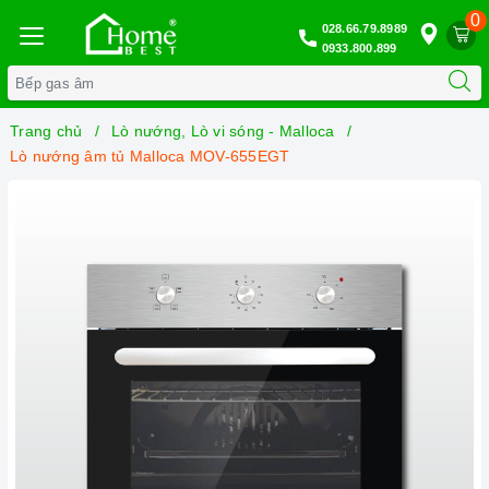
0
028.66.79.8989
0933.800.899
Trang chủ
Lò nướng, Lò vi sóng - Malloca
Lò nướng âm tủ Malloca MOV-655EGT