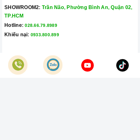
SHOWROOM2:
Trần Não, Phường Bình An, Quận 02,
TP.HCM
Hotline:
028.66.79.8989
Khiếu nại:
0933.800.899
© Bản quyền thuộc về
Công Ty TNHH Home Best Việt Nam
Cung cấp bởi
Sapo