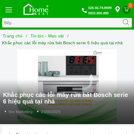
0
028.66.79.8989
0933.800.899
Trang chủ
Tin tức - Mẹo vặt
Khắc phục các lỗi máy rửa bát Bosch serie 6 hiệu quả tại nhà
Khắc phục các lỗi máy rửa bát Bosch serie
6 hiệu quả tại nhà
Ifox Marketing
25/09/2025