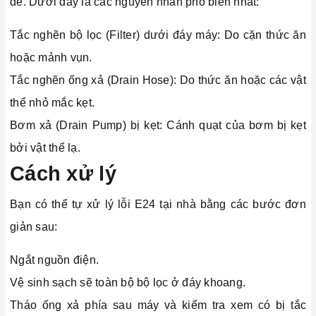
đề. Dưới đây là các nguyên nhân phổ biến nhất:
Tắc nghẽn bộ lọc (Filter) dưới đáy máy: Do cặn thức ăn
hoặc mảnh vụn.
Tắc nghẽn ống xả (Drain Hose): Do thức ăn hoặc các vật
thể nhỏ mắc kẹt.
Bơm xả (Drain Pump) bị kẹt: Cánh quạt của bơm bị kẹt
bởi vật thể lạ.
Cách xử lý
Bạn có thể tự xử lý lỗi E24 tại nhà bằng các bước đơn
giản sau:
Ngắt nguồn điện.
Vệ sinh sạch sẽ toàn bộ bộ lọc ở đáy khoang.
Tháo ống xả phía sau máy và kiểm tra xem có bị tắc