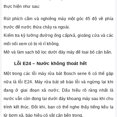
thực hiện như sau:
Rút phích cắm và nghiêng máy một góc 45 độ về phía
trước để nước thừa chảy ra ngoài.
Kiểm tra kỹ lưỡng đường ống cấp/xả, gioăng cửa và các
mối nối xem có bị rò rỉ không.
Mở và làm sạch bộ lọc dưới đáy máy để loại bỏ cặn bẩn.
Lỗi E24 – Nước không thoát hết
Một trong các lỗi máy rửa bát Bosch serie 6 có thể gặp
nữa là lỗi E24. Máy rửa bát sẽ báo lỗi và ngừng lại khi
đang ở giai đoạn xả nước. Dấu hiệu rõ ràng nhất là
nước vẫn còn đọng lại dưới đáy khoang máy sau khi chu
trình kết thúc. Đôi khi, bạn có thể nghe thấy tiếng kêu lạ
từ bơm xả, báo hiệu có vật cản bên trong.