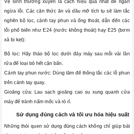
Vệ sinh thường xuyên là cách hiệu quả nhất để ngăn
ngừa lỗi. Các cặn thức ăn và dầu mỡ tích tụ sẽ làm tắc
nghẽn bộ lọc, cánh tay phun và ống thoát, dẫn đến các
lỗi phổ biến như E24 (nước không thoát) hay E25 (bơm
xả bị kẹt):
Bộ lọc: Hãy tháo bộ lọc dưới đáy máy sau mỗi vài lần
rửa để loại bỏ hết cặn bẩn.
Cánh tay phun nước: Dùng tăm để thông tắc các lỗ phun
trên cánh tay quay.
Gioăng cửa: Lau sạch gioăng cao su xung quanh cửa
máy để tránh nấm mốc và rò rỉ.
Sử dụng đúng cách và tối ưu hóa hiệu suất
Những thói quen sử dụng đúng cách không chỉ giúp bát