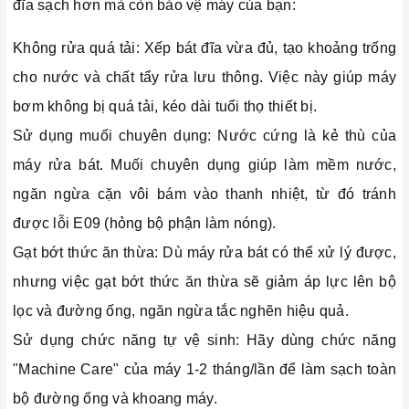
đĩa sạch hơn mà còn bảo vệ máy của bạn:
Không rửa quá tải: Xếp bát đĩa vừa đủ, tạo khoảng trống
cho nước và chất tẩy rửa lưu thông. Việc này giúp máy
bơm không bị quá tải, kéo dài tuổi thọ thiết bị.
Sử dụng muối chuyên dụng: Nước cứng là kẻ thù của
máy rửa bát. Muối chuyên dụng giúp làm mềm nước,
ngăn ngừa cặn vôi bám vào thanh nhiệt, từ đó tránh
được lỗi E09 (hỏng bộ phận làm nóng).
Gạt bớt thức ăn thừa: Dù máy rửa bát có thể xử lý được,
nhưng việc gạt bớt thức ăn thừa sẽ giảm áp lực lên bộ
lọc và đường ống, ngăn ngừa tắc nghẽn hiệu quả.
Sử dụng chức năng tự vệ sinh: Hãy dùng chức năng
"Machine Care" của máy 1-2 tháng/lần để làm sạch toàn
bộ đường ống và khoang máy.