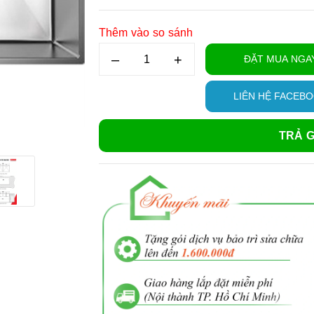
Thêm vào so sánh
–
+
ĐẶT MUA NGA
LIÊN HỆ FACEB
TRẢ G