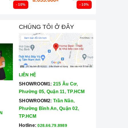
- 10%
- 10%
CHÚNG TÔI Ở ĐÂY
LIÊN HỆ
SHOWROOM1:
215 Âu Cơ,
Phường 05, Quận 11, TP.HCM
SHOWROOM2:
Trần Não,
Phường Bình An, Quận 02,
N
TP.HCM
Hotline:
028.66.79.8989