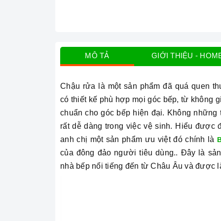
MÔ TẢ
GIỚI THIỆU - HOM
Chậu rửa là một sản phẩm đã quá quen thuộ
có
thiết kế phù hợp mọi góc bếp, từ không g
chuẩn cho góc bếp hiện đại.
Không những th
rất dễ dàng trong việc vệ sinh. Hiểu được 
anh chị một sản phẩm ưu việt đó chính là
của đông đảo người tiêu dùng.. Đây là s
nhà bếp nổi tiếng đến từ Châu Âu và được l