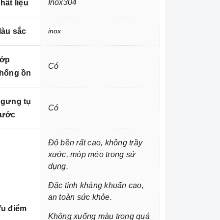
Inox304
hất liệu
àu sắc
inox
ớp
Có
hống ồn
gưng tụ
Có
ước
Độ bền rất cao, không trầy
xước, móp méo trong sử
dụng.
Đặc tính kháng khuẩn cao,
an toàn sức khỏe.
u điểm
Không xuống màu trong quá