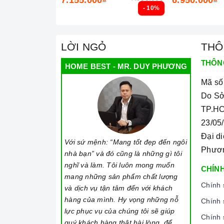
- 10%
Ả
2. Các chức năng, hệ thống trên
Bồn rửa bằn
LỜI NGỎ
THÔ
với khả năng chịu 
Bồn rửa bằng inox MQ9
hàng khó tính nhất. Ngoài ra,
chậu rửa ché
THÔN
HOME BEST - MR. DUY PHƯƠNG
khỏe mà không phải dòng rửa chén nào cũn
Mã số
trình sử dụng, đi cùng với kích thước 880
Do Sở
phù hợp với mọi gian bếp.
Chậu rửa chén
r
TP.HC
Với những ưu điểm nổi bật như trên thì
B
23/05
người bạn đồng hành thân thiết nhất của ng
Đại d
Với sứ mệnh: “Mang tốt đẹp đến ngôi
mỗi gia đình hiện nay, nhất là trong cuộc s
Phươ
nhà bạn” và đó cũng là những gì tôi
nội trợ vừa phải làm nhiều công việc lại cò
nghĩ và làm. Tôi luôn mong muốn
CHÍNH
mang những sản phẩm chất lượng
Chính 
và dịch vụ tận tâm đến với khách
hàng của mình. Hy vọng những nỗ
Chính 
lực phục vụ của chúng tôi sẽ giúp
Chính 
quý khách hàng thật hài lòng, để