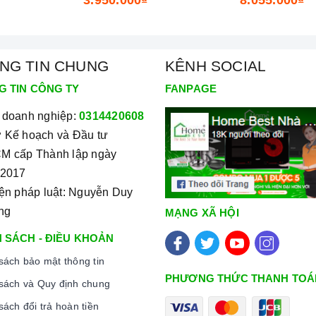
nh minh họa
g inox MQ9
NG TIN CHUNG
KÊNH SOCIAL
nhiệt cao trên 230 độ đã làm hài lòng rất nhiều khách
n
còn thêm đặc tính kháng khuẩn cao, an toàn cho sức
G TIN CÔNG TY
FANPAGE
g có. Nhờ vào sự thiết kế không xuống màu trong quá
 doanh nghiệp:
0314420608
mm x 450 x 200mm, kích thước cắt đá 860 mm x 430 mm
 Kế hoạch và Đầu tư
ất dễ dàng vệ sinh và chống thấm vĩnh viễn.
M cấp Thành lập ngày
xứng đáng là một trong những
ồn rửa bằng inox MQ9
/2017
ười nội trợ, là vật dụng không thể trong gian bếp của
iện pháp luật: Nguyễn Duy
ống đầy năng động và luôn bận rộn đối với những người
ng
MẠNG XÃ HỘI
n chăm sóc cho bữa ăn của gia đình mình.
 SÁCH - ĐIỀU KHOẢN
sách bảo mật thông tin
PHƯƠNG THỨC THANH TOÁ
sách và Quy định chung
sách đổi trả hoàn tiền