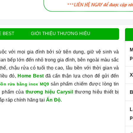
E BEST
GIỚI THIỆU THƯƠNG HIỆU
M
c với mọi gia đình bởi sử tiện dụng, giữ vệ sinh và
p
ian bếp lớn đến nhỏ trong gia đình, bên ngoài màu sắc
ế, chậu rửa có tuổi thọ cao, lâu bền với thời gian và
X
điều đó,
Home Best
đã cẩn thận lựa chọn để gửi đến
sản phẩm chiếm được lòng tin
Bồn rửa bằng inox MQ9
ản phẩm của
thương hiệu Carysil
thương hiệu thiết bị
B
ắp ráp chính hãng tại
Ấn Độ.
L
p