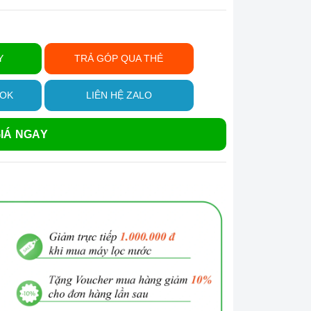
Y
TRẢ GÓP QUA THẺ
OOK
LIÊN HỆ ZALO
IÁ NGAY