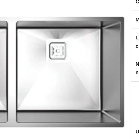
C
M
L
c
N
n
Ư