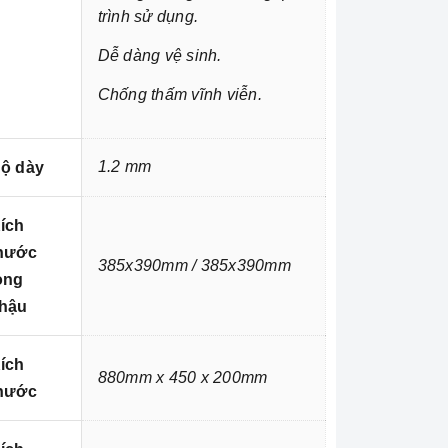
trình sử dụng.
Dễ dàng vệ sinh.
Chống thấm vĩnh viễn.
1.2 mm
ộ dày
ích
hước
385x390mm / 385x390mm
òng
hậu
ích
880mm x 450 x 200mm
hước