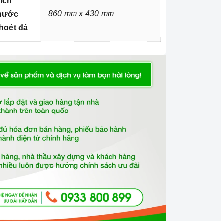
ích
860 mm x 430 mm
hước
hoét đá