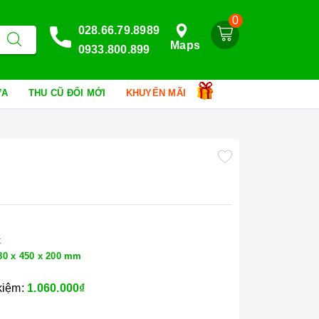
0
028.66.79.8989
Maps
0933.800.899
HỮA
THU CŨ ĐỔI MỚI
KHUYẾN MÃI
n
x
80 x 450 x 200 mm
 kiệm:
1.060.000₫