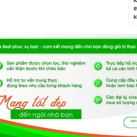
K
t
k