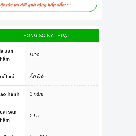
THÔNG SỐ KỸ THUẬT
ã sản
MQ9
hẩm
Ấn Độ
uất xứ
3 năm
ảo hành
oại sản
2 hố
hẩm