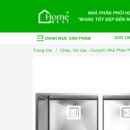
NHÀ PHÂN PHỐI H
"MANG TỐT ĐẸP ĐẾN N
GIỚI TH
DANH MỤC SẢN PHẨM
Trang chủ
Chậu, Vòi rửa - Carysil | Nhà Phâ