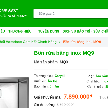
OME BEST
GÔI NHÀ BẠN"
IỆU
THƯƠNG HIỆU
TUYỂN DỤNG
DỊCH VỤ BẢO TRÌ - SỬA C
n Phối Homebest Cam Kết Chính Hãng
Bồn rửa bằng inox MQ9
Bồn rửa bằng inox MQ9
Mã sản phẩm:
MQ9
Thương hiệu:
Carysil
Loại:
Âm bà
Xuất xứ:
Ấn Độ
Chất liệu:
Ino
Bảo hành:
3 năm
Kích thước:
8
7.890.000₫
Giá khuyến mại:
Tiết
8.950.000₫
Giá thị trường: