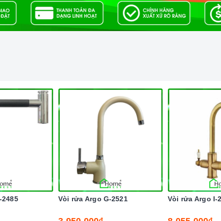
-2485
Vòi rửa Argo G-2521
Vòi rửa Argo I-
3.950.000₫
8.055.000₫