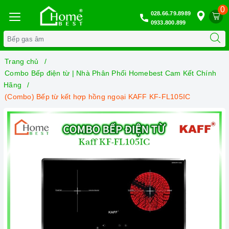
0
028.66.79.8989
0933.800.899
Trang chủ
Combo Bếp điện từ | Nhà Phân Phối Homebest Cam Kết Chính
Hãng
(Combo) Bếp từ kết hợp hồng ngoại KAFF KF-FL105IC