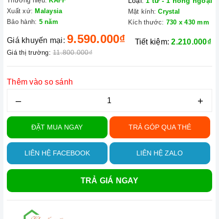
Thương hiệu:
KAFF
Loại:
1 từ - 1 hồng ngoại
Xuất xứ:
Malaysia
Mặt kính:
Crystal
Bảo hành:
5 năm
Kích thước:
730 x 430 mm
9.590.000₫
Giá khuyến mại:
Tiết kiệm:
2.210.000₫
11.800.000₫
Giá thị trường:
Thêm vào so sánh
–
+
ĐẶT MUA NGAY
TRẢ GÓP QUA THẺ
LIÊN HỆ FACEBOOK
LIÊN HỆ ZALO
TRẢ GIÁ NGAY