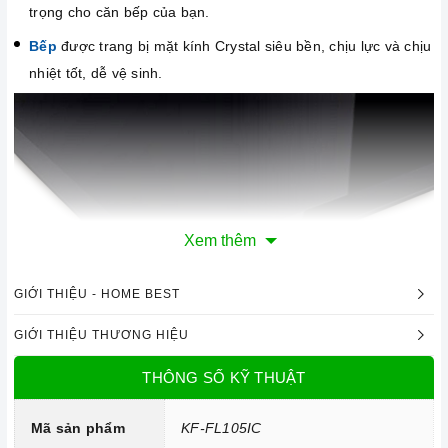
trọng cho căn bếp của bạn.
Bếp
được trang bị mặt kính Crystal siêu bền, chịu lực và chịu
nhiệt tốt, dễ vệ sinh.
Xem thêm
GIỚI THIỆU - HOME BEST
GIỚI THIỆU THƯƠNG HIỆU
Mặt kính Crystal, chịu lực, chịu nhiệt
THÔNG SỐ KỸ THUẬT
Công nghệ hiện đại
Mã sản phẩm
KF-FL105IC
Bo mạch IGBT SIMENS Made in Germany