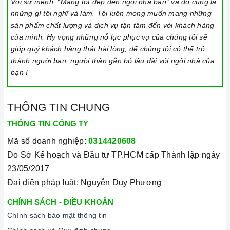
không nhỏ quá cũng không to quá. Đường kính nồi thông
Với sứ mệnh: “Mang tốt đẹp đến ngôi nhà bạn” và đó cũng là
những gì tôi nghĩ và làm. Tôi luôn mong muốn mang những
thường khoảng từ 10-35cm.
sản phẩm chất lượng và dịch vụ tận tâm đến với khách hàng
Lưu ý trong quá trình nấu
của mình. Hy vọng những nỗ lực phục vụ của chúng tôi sẽ
giúp quý khách hàng thật hài lòng, để chúng tôi có thể trở
Đảm bảo đọc hướng dẫn sử dụng kèm theo để biết điện áp
thành người bạn, người thân gắn bó lâu dài với ngôi nhà của
và dòng điện yêu cầu cũng như các thông số kỹ thuật khác.
bạn !
Làm theo hướng dẫn của nhà sản xuất.
Đặt bếp trên bề mặt phẳng, ổn định.
THÔNG TIN CHUNG
Đặt dụng cụ nấu đúng trọng tâm của vùng nấu trước khi bật
THÔNG TIN CÔNG TY
cảm ứng để tránh các mã lỗi và để tiết kiệm điện năng.
Mã số doanh nghiệp:
0314420608
Bật bếp bằng cách chạm vào nút bật/ tắt trên bảng điều
Do Sở Kế hoạch và Đầu tư TP.HCM cấp Thành lập ngày
khiển, và thao tác trượt để tăng giảm công suất/ nhiệt độ/
23/05/2017
thời gian.
Đại diện pháp luật: Nguyễn Duy Phương
Khóa trẻ em: sử dụng để bảo đảm an toàn nếu nhà có trẻ em
CHÍNH SÁCH - ĐIỀU KHOẢN
và để ngăn mọi tác động làm thay đổi các cài đặt trong quá
Chính sách bảo mật thông tin
trình nấu. Tất cả các nút sẽ bị khóa và chương trình nấu vẫn