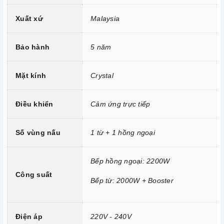
Đầu đốt EGO Made in Germany
Xuất xứ
Malaysia
Công nghệ biến tần INVERTER tiết kiệm 40% điện năng.
Trang bị 9 dải công suất nấu.
Bảo hành
5 năm
Mặt kính
Crystal
Điều khiển
Cảm ứng trực tiếp
Số vùng nấu
1 từ + 1 hồng ngoại
Bếp hồng ngoại: 2200W
Công suất
Bếp từ: 2000W + Booster
Công nghệ hiện đại
Tính năng vượt trội
Điện áp
220V - 240V
Chức năng Tự động chia sẻ công suất:
Bếp sẽ tự động