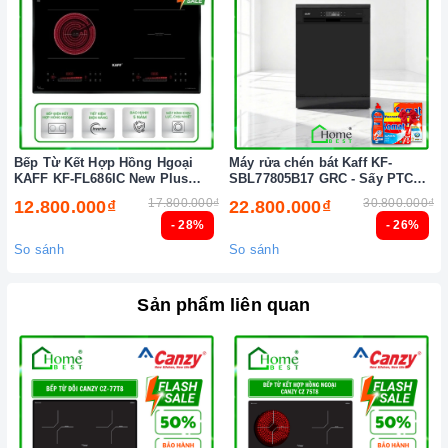
Bếp Từ Kết Hợp Hồng Hgoại
Máy rửa chén bát Kaff KF-
KAFF KF-FL686IC New Plus
SBL77805B17 GRC - Sấy PTC
(New 2026)
Tự động (New 2026)
17.800.000₫
30.800.000₫
12.800.000₫
22.800.000₫
- 28%
- 26%
So sánh
So sánh
Sản phẩm liên quan
Chức năng an toàn trên bếp từ
2. Một số lưu ý khi sử dụng sản phẩm