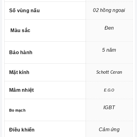
02 hồng ngoại
Số vùng nấu
Đen
Màu sắc
5 năm
Bảo hành
Ảnh minh họa
- Chức năng Child Lock (Khóa trẻ em - Khóa bảng điều
Mặt kính
Schott Ceran
khiển)
- Chức năng tự động ngắt khi nóng quá tải
Mâm nhiệt
E.G.O
- Chức năng tự động tắt khi không sử dụng
- Chức năng cảnh báo mặt bếp nóng (Nhiệt dư)
IGBT
Bo mạch
- Chức năng cảnh báo đang nấu nồi không
- Chức năng cảnh báo nồi không phù hợp
Cảm ứng
Điều khiển
=> Xem thêm:
Một số tiện ích thông minh của bếp điện