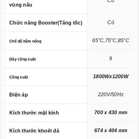
Trung tâm bảo trì - sửa chữa thiết bị nhà bếp
Có
vùng nấu
cao cấp tại Miền Nam
Có
Chức năng Booster(Tăng tốc)
65°C,75°C,85°C
Chế độ hâm nóng
9
Dãy công suất
1800Wx1200W
Công suất
220V/50Hz
Điện áp
700 x 430 mm
Kích thước mặt kính
674 x 404 mm
Kích thước khoét đá