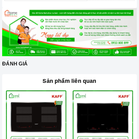
Ảnh minh họa
Chúng tôi không chỉ biết bán mà còn quan tâm đến trải nghiệm
sản phẩm và các dịch vụ sau bán hàng, b
ên cạnh việc cung
cấp và phân phối các thiết bị nhà bếp cao cấp thì vấn đề bảo trì
và bảo dưỡng sản phẩm luôn được Home Best lưu tâm.
Thiết bị nhà bếp có sự cố hãy gọi ngay cho
Home Best Care
ĐÁNH GIÁ
Hotline số
0933 800 899
hoặc
028 66 798989
.
Xem thêm chi tiết tại:
Home Best Care - Trung tâm sửa chữa,
Sản phẩm liên quan
lắp đặt thiết bị Miền Nam