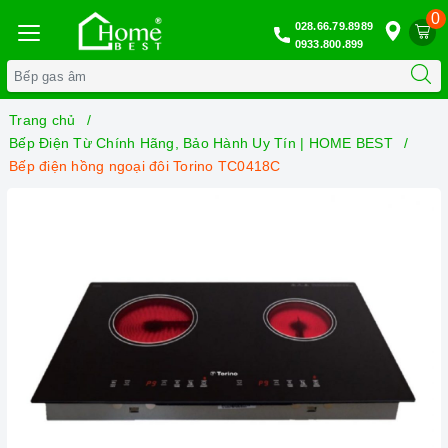
0
028.66.79.8989
0933.800.899
Trang chủ
Bếp Điện Từ Chính Hãng, Bảo Hành Uy Tín | HOME BEST
Bếp điện hồng ngoại đôi Torino TC0418C