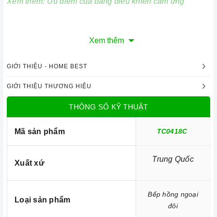
Xem thêm:
Ưu điểm của bảng điều khiển cảm ứng
2. Tính năng nổi bật:
Xem thêm
-
Chức năng Booster tăng công suất cực nhanh
- Công nghệ Inverter tiết kiệm điện
GIỚI THIỆU - HOME BEST
-
Cảm biến chống tràn
GIỚI THIỆU THƯƠNG HIỆU
- Tính năng tạm dừng (Pause)
THÔNG SỐ KỸ THUẬT
=> Xem thêm:
Một số tính năng của bếp điện
Mã sản phẩm
TC0418C
3. Tính năng an toàn:
Trung Quốc
Xuất xứ
Bếp hồng ngoại
Loại sản phẩm
đôi