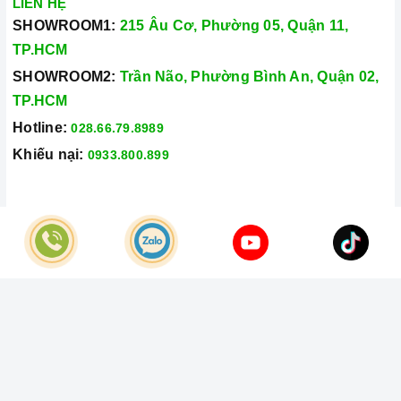
LIÊN HỆ
SHOWROOM1:
215 Âu Cơ, Phường 05, Quận 11,
TP.HCM
SHOWROOM2:
Trần Não, Phường Bình An, Quận 02,
TP.HCM
Hotline:
028.66.79.8989
Khiếu nại:
0933.800.899
© Bản quyền thuộc về
Công Ty TNHH Home Best Việt Nam
Cung cấp bởi
Sapo