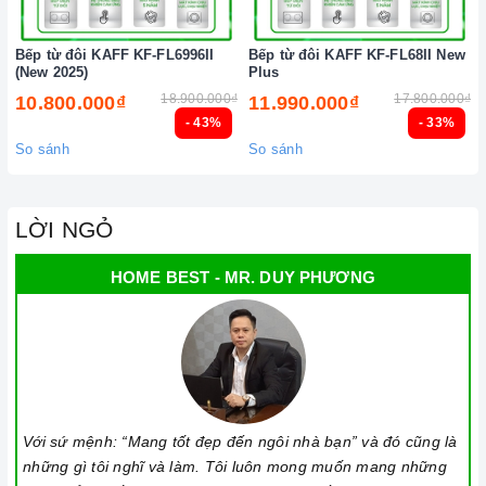
Bếp từ đôi KAFF KF-FL6996II
Bếp từ đôi KAFF KF-FL68II New
(New 2025)
Plus
18.900.000₫
17.800.000₫
10.800.000₫
11.990.000₫
- 43%
- 33%
So sánh
So sánh
LỜI NGỎ
HOME BEST - MR. DUY PHƯƠNG
Với sứ mệnh: “Mang tốt đẹp đến ngôi nhà bạn” và đó cũng là
những gì tôi nghĩ và làm. Tôi luôn mong muốn mang những