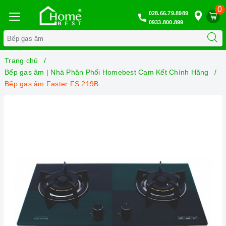
0
028.66.79.8989
0933.800.899
Trang chủ
Bếp gas âm | Nhà Phân Phối Homebest Cam Kết Chính Hãng
Bếp gas âm Faster FS 219B