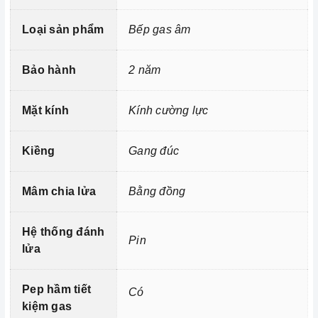
gian nấu và làm giảm lượng gas cần dùng
Loại sản phẩm
Bếp gas âm
Mặt kính cường lực chịu lực, chịu nhiệt tốt và dễ dàng
vệ sinh
Bảo hành
2 năm
Kiềng gang đúc
Mặt kính
Kính cường lực
Kiềng
Gang đúc
Mâm chia lửa
Bằng đồng
Hệ thống đánh
Pin
lửa
Pep hầm tiết
Có
kiệm gas