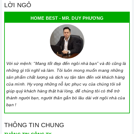
LỜI NGỎ
tại Miền Nam
Thiết bị nhà bếp có sự cố hãy gọi ngay cho
Home Best
HOME BEST - MR. DUY PHƯƠNG
Care
Hotline số
0933 800 899
hoặc
028 66 798989
.
=> Xem tại đây: Home Best Care - Trung tâm bảo trì sửa
chữa thiết bị nhà bếp cao cấp tại miền Nam
Với sứ mệnh: “Mang tốt đẹp đến ngôi nhà bạn” và đó cũng là
những gì tôi nghĩ và làm. Tôi luôn mong muốn mang những
sản phẩm chất lượng và dịch vụ tận tâm đến với khách hàng
của mình. Hy vọng những nỗ lực phục vụ của chúng tôi sẽ
giúp quý khách hàng thật hài lòng, để chúng tôi có thể trở
thành người bạn, người thân gắn bó lâu dài với ngôi nhà của
bạn !
THÔNG TIN CHUNG