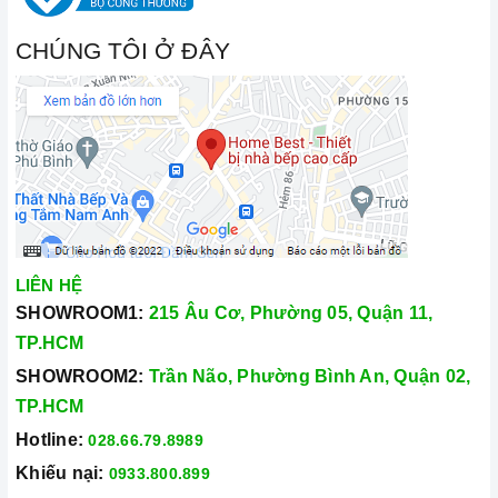
CHÚNG TÔI Ở ĐÂY
LIÊN HỆ
SHOWROOM1:
215 Âu Cơ, Phường 05, Quận 11,
TP.HCM
SHOWROOM2:
Trần Não, Phường Bình An, Quận 02,
TP.HCM
Hotline:
028.66.79.8989
Khiếu nại:
0933.800.899