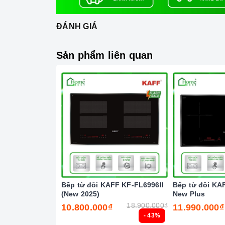
ĐÁNH GIÁ
Sản phẩm liên quan
Tín
Tính năng khoá bảng điều khiển (khóa trẻ 
Bếp từ đôi KAFF KF-FL6996II
Bếp từ đôi KA
(New 2025)
New Plus
hợp trẻ nghịch ngợm bấm lung tung làm th
18.900.000₫
10.800.000₫
11.990.000₫
Cảnh báo dư nhiệt dùng để cảnh báo ngườ
- 43%