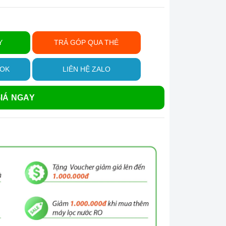
Y
TRẢ GÓP QUA THẺ
OOK
LIÊN HỆ ZALO
IÁ NGAY