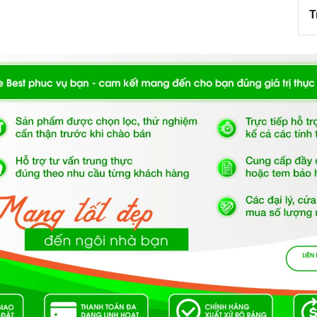
T
ớt,
giúp bạn có thể dễ dàng tăng giảm nhiệt độ một
 của bếp từ
iện năng