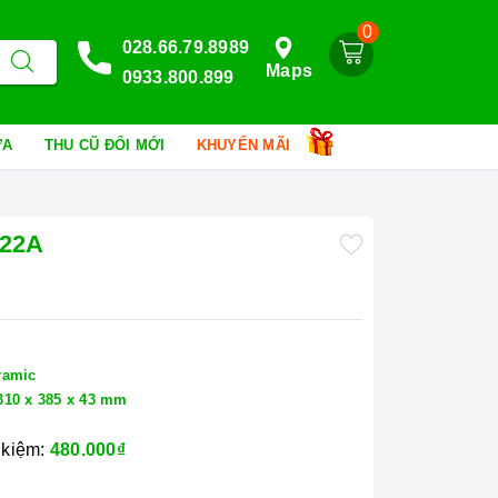
0
028.66.79.8989
Maps
0933.800.899
HỮA
THU CŨ ĐỔI MỚI
KHUYẾN MÃI
H22A
ramic
310 x 385 x 43 mm
 kiệm:
480.000₫