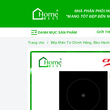
NHÀ PHÂN PHỐI H
"MANG TỐT ĐẸP ĐẾN N
GIỚI TH
DANH MỤC SẢN PHẨM
Trang chủ
Bếp Điện Từ Chính Hãng, Bảo Hành