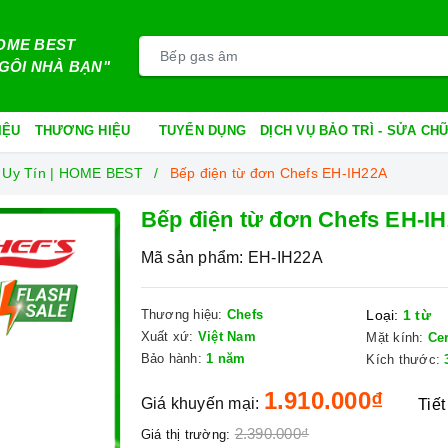
OME BEST
GÔI NHÀ BẠN"
IỆU
THƯƠNG HIỆU
TUYỂN DỤNG
DỊCH VỤ BẢO TRÌ - SỬA C
 Uy Tín | HOME BEST
Bếp điện từ đơn Chefs EH-IH22A
Bếp điện từ đơn Chefs EH-I
Mã sản phẩm:
EH-IH22A
Thương hiệu:
Chefs
Loại:
1 từ
Xuất xứ:
Việt Nam
Mặt kính:
Ce
Bảo hành:
1 năm
Kích thước:
1.910.000₫
Giá khuyến mại:
Tiết
2.390.000₫
Giá thị trường: