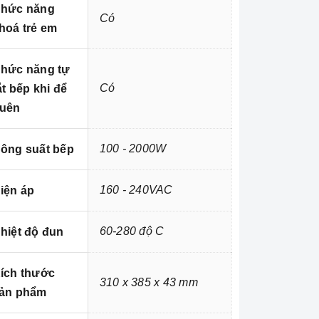
hức năng
Có
hoá trẻ em
hức năng tự
Có
ắt bếp khi để
uên
100 - 2000W
ông suất bếp
160 - 240VAC
iện áp
60-280 độ C
hiệt độ đun
ích thước
310 x 385 x 43 mm
ản phẩm