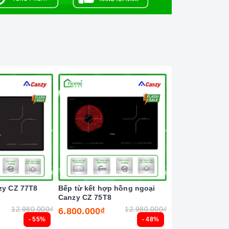
zy CZ 77T8
Bếp từ kết hợp hồng ngoại
Bếp từ đôi Latin
Canzy CZ 75T8
12.980.000₫
12.980.000₫
6.800.000₫
6.500.000₫
- 55%
- 48%