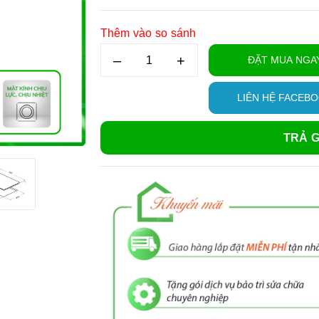
Thêm vào so sánh
–
+
ĐẶT MUA NGA
LIÊN HỆ FACEB
TRẢ G