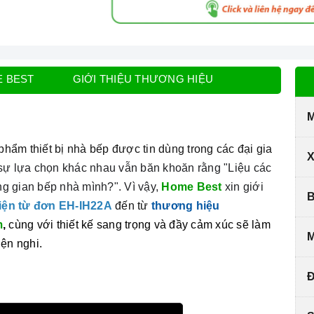
E BEST
GIỚI THIỆU THƯƠNG HIỆU
M
phẩm thiết bị nhà bếp được tin dùng trong các đại gia
X
sự lựa chọn khác nhau vẫn băn khoăn rằng "Liệu các
ng gian bếp nhà mình?". Vì vậy,
Home Best
xin giới
B
iện từ đơn
EH-IH22A
đến từ
thương hiệu
m
,
cùng với thiết kế sang trọng và đầy cảm xúc sẽ làm
M
tiện nghi.
Đ