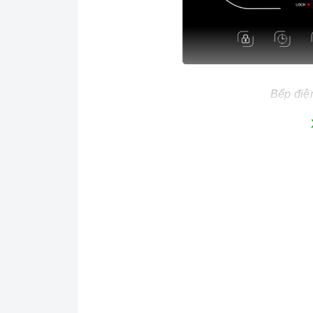
Bếp điệ
Số vùng nấu
Bếp gồm 1 vùng nấu từ
Thiết kế, chất liệu
Bếp điện từ đơn
được thiết kế với màu đ
để nổi cùng 1 vùng nấu đem đến sự tiện lợ
Bếp được trang bị mặt kính gốm Ceramic ng
dễ vệ sinh.
=> Xem thêm: phân biệt các loại mặt k