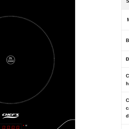
S
M
B
Đ
C
h
C
c
d