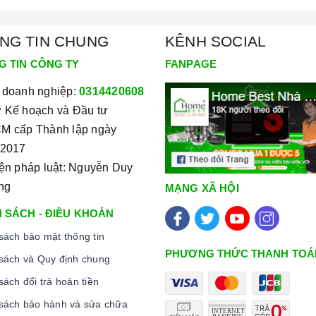
quên, phòng tránh nguy cơ cháy nổ, hỏa hoạn.
NG TIN CHUNG
KÊNH SOCIAL
inh của bếp điện từ hiện nay
G TIN CÔNG TY
FANPAGE
 doanh nghiệp:
0314420608
 Kế hoạch và Đầu tư
M cấp Thành lập ngày
/2017
iện pháp luật: Nguyễn Duy
ng
MẠNG XÃ HỘI
 SÁCH - ĐIỀU KHOẢN
sách bảo mật thông tin
PHƯƠNG THỨC THANH TOÁ
sách và Quy định chung
sách đổi trả hoàn tiền
sách bảo hành và sửa chữa