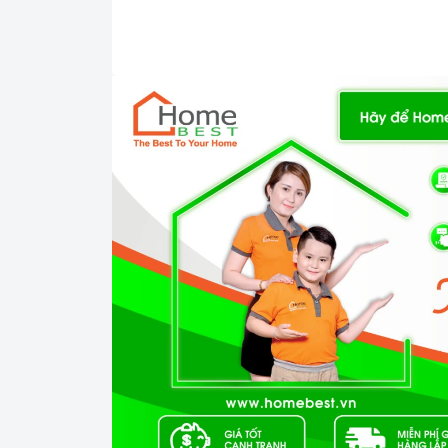
2.Tính năng nổi bật:
Bàn phím cảm ứng siêu nhạy cả khi tay ư
cách linh hoạt và nhanh chóng.
=> Xem thêm: Các loại bảng điều khiển
Tuỳ chỉnh hẹn giờ thông minh
Hiệu suất cao, rút ngắn thời gian nấu
Tự động điều chỉnh công suất, tiết kiệm đ
3.Chức năng an toàn: