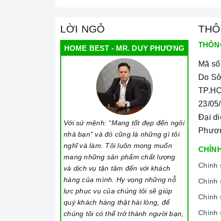
khả năng rủi ro bị bỏng
Chức năng tự động tắt bếp sau 2h nếu bị 
LỜI NGỎ
THÔ
=> Xem thêm: Một số tính năng thông m
THÔN
HOME BEST - MR. DUY PHƯƠNG
Mã số
Do Sở
4.Thông tin kỹ thuật:
TP.HC
Công suất bếp: 100-2200W
23/05
Điện áp: 160-240VAC
Đại d
Với sứ mệnh: “Mang tốt đẹp đến ngôi
Phươ
nhà bạn” và đó cũng là những gì tôi
Nhiệt độ đun: 60-280 độ C
nghĩ và làm. Tôi luôn mong muốn
CHÍNH
Kích thước sản phẩm: 310x385x43 mm
mang những sản phẩm chất lượng
Chính 
và dịch vụ tận tâm đến với khách
Kích thước khoét đá: 290x360 mm
hàng của mình. Hy vọng những nỗ
Chính 
lực phục vụ của chúng tôi sẽ giúp
Trọng lượng: 5.0 kg
Chính 
quý khách hàng thật hài lòng, để
Chính 
chúng tôi có thể trở thành người bạn,