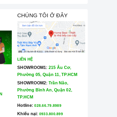
CHÚNG TÔI Ở ĐÂY
LIÊN HỆ
SHOWROOM1:
215 Âu Cơ,
Phường 05, Quận 11, TP.HCM
SHOWROOM2:
Trần Não,
Phường Bình An, Quận 02,
N
TP.HCM
Hotline:
028.66.79.8989
Khiếu nại:
0933.800.899