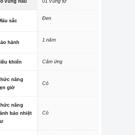
ố vùng nấu
01 Vùng từ
Đen
àu sắc
1 năm
ảo hành
Cảm ứng
iều khiển
hức năng
Có
ẹn giờ
hức năng
Có
ảnh báo nhiệt
ư