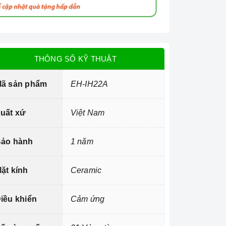
THÔNG SỐ KỸ THUẬT
ã sản phẩm
EH-IH22A
uất xứ
Việt Nam
ảo hành
1 năm
ặt kính
Ceramic
iều khiển
Cảm ứng