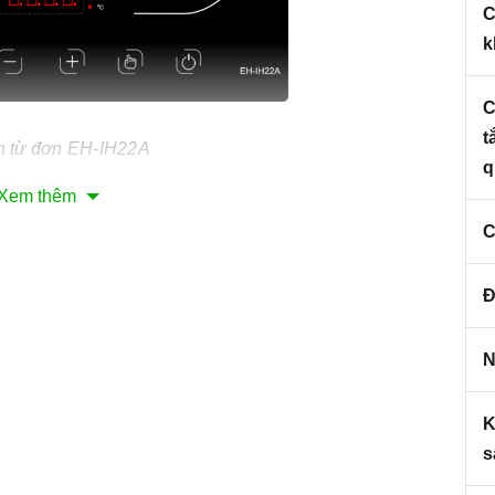
C
k
C
t
n từ đơn
EH-IH22A
q
Xem thêm
C
Đ
en chủ đạo.
Bếp được thiết kế có thể lắp đặt âm hoặc
i và sang trọng cho căn bếp của bạn.
N
uyên khối chống trầy xước, chịu lực và chịu nhiệt tốt,
K
s
ính