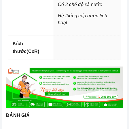
bạn đồng hành thân thiết nhất của người nội trợ, là
Có 2 chế độ xả nước
vật dụng không thể trong gian bếp của mỗi gia đình
Hệ thống cấp nước linh
hiện nay, nhất là trong cuộc sống đầy năng động và
hoạt
luôn bận rộn đối với những người nội trợ vừa phải
làm nhiều công việc lại còn chăm sóc cho bữa ăn
của gia đình mình.
Kích
thước(CxR)
ĐÁNH GIÁ