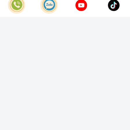
© Bản quyền thuộc về
Công Ty TNHH Home Best Việt Nam
Cung cấp bởi
Sapo