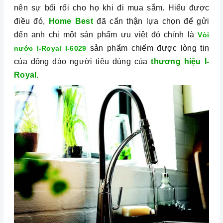
nên sự bối rối cho họ khi đi mua sắm.
Hiểu được
điều đó,
Home Best
đã cẩn thận lựa chọn để gửi
đến anh chị một sản phẩm ưu việt đó chính là
Vòi
sản phẩm chiếm được lòng tin
nước I-Royal I-6029
của đông đảo người tiêu dùng của
thương hiệu I-
Royal.