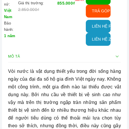
Giá thị trường:
855.000₫
xứ:
2.850.000₫
Việt
TRẢ GÓP QUA THẺ
Nam
Bảo
LIÊN HỆ FACEBOO
hành:
1 năm
LIÊN HỆ ZALO
MÔ TẢ
Vòi nước là vật dụng thiết yếu trong đời sống hàng
ngày của đại đa số hộ gia đình Việt ngày nay. Không
một công trình, một gia đình nào lại thiếu được vật
dụng này. Bởi nhu cầu về thiết bị vệ sinh cao như
vậy mà trên thị trường ngập tràn những sản phẩm
thiết bị vệ sinh đến từ nhiều thương hiệu khác nhau
để người tiêu dùng có thể thoải mái lựa chọn tùy
theo sở thích, nhưng đồng thời, điều này cũng gây