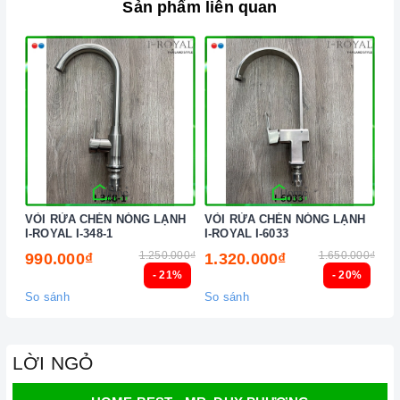
Sản phẩm liên quan
VÒI RỬA CHÉN NÓNG LẠNH
VÒI RỬA CHÉN NÓNG LẠNH
VÒ
I-ROYAL I-348-1
I-ROYAL I-6033
I-
1.250.000₫
1.650.000₫
990.000₫
1.320.000₫
1
- 21%
- 20%
So sánh
So sánh
So
LỜI NGỎ