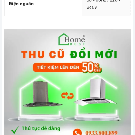
50 - 60Hz / 220 -
Điện nguồn
240V
Vận chuyển lắp đặt nhanh chóng:
Đội ngũ tư vấn viên,
nhân viên và kỹ thuật viên chuyên nghiệp, tận tâm sẽ đồng
hành cùng quý khách trong quá trình mua sắm và sử dụng
sản phẩm.
Đến với Home Best, chúng tôi tự hào cung cấp đến khách hàng
đa dạng các dòng
máy hút khói FAGOR
nổi tiếng, cam kết về
chất lượng và nguồn gốc sản phẩm chính hãng. Chúng tôi tự
tin mang đến cho quý khách hàng dịch vụ chăm sóc khách
hàng tận tâm và chính sách bảo hành, hậu mãi chuyên nghiệp
nhất.