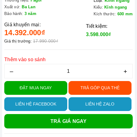
Thương hiệu:
Fagor
Loại:
Kính ngang
Xuất xứ:
Ba Lan
Kiểu:
Kính ngang
Bảo hành:
3 năm
Kích thước:
600 mm
Giá khuyến mại:
Tiết kiệm:
14.392.000₫
3.598.000₫
17.990.000₫
Giá thị trường:
Thêm vào so sánh
–
+
ĐẶT MUA NGAY
TRẢ GÓP QUA THẺ
LIÊN HỆ FACEBOOK
LIÊN HỆ ZALO
TRẢ GIÁ NGAY