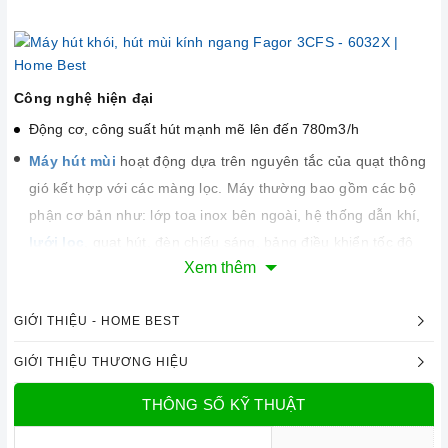
Công nghệ hiện đại
Động cơ, công suất hút mạnh mẽ lên đến 780m3/h
Máy hút mùi
hoạt động dựa trên nguyên tắc của quạt thông
gió kết hợp với các màng lọc. Máy thường bao gồm các bộ
phận cơ bản như: lớp toa inox bên ngoài, hệ thống dẫn khí,
lưới lọc
, quạt hút, đèn chiếu sáng, bảng điều khiển tốc độ
Xem thêm
hút.
Hệ thống đèn chiếu sáng LED có tác dụng chiếu sáng và làm
GIỚI THIỆU - HOME BEST
cho công việc nấu ăn thêm thuận lợi.
Chức năng an toàn
GIỚI THIỆU THƯƠNG HIỆU
Máy sử dụng phương pháp hút mùi trực tiếp tức mùi được
THÔNG SỐ KỸ THUẬT
đẩy ra ngoài theo đường ống thoát
D150
. Đồng thời chức
năng khử mùi bằng than hoạt tính sẽ giúp cho không khí