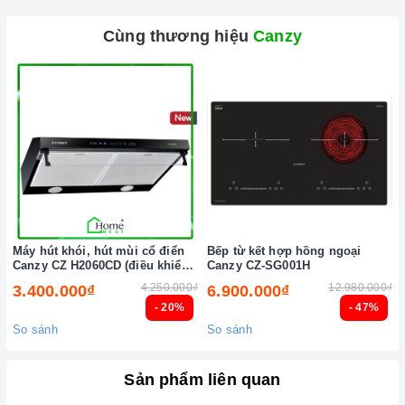
Cùng thương hiệu
Canzy
Máy hút khói, hút mùi cổ điển
Bếp từ kết hợp hồng ngoại
Canzy CZ H2060CD (điều khiển
Canzy CZ-SG001H
cảm biến vẫy tay)
4.250.000₫
12.980.000₫
3.400.000₫
6.900.000₫
- 20%
- 47%
So sánh
So sánh
Sản phẩm liên quan