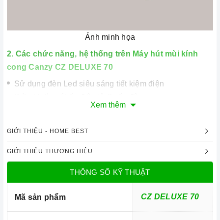
Ảnh minh họa
2. Các chức năng, hệ thống trên
Máy hút mùi kính
cong Canzy CZ DELUXE 70
Sử dụng đèn Led siêu sáng tiết kiệm điện
Điều khiển nút ấn điện tử 3 cấp độ
Xem thêm
Cảm biến hút khói tự động
Điều khiển từ xa
GIỚI THIỆU - HOME BEST
Chế độ hút đẩy ra ngoài hoặc khử mùi bằng than hoạt
tính
GIỚI THIỆU THƯƠNG HIỆU
Với những ưu điểm nổi bật như trên thì
Máy hút mùi
THÔNG SỐ KỸ THUẬT
kính cong Canzy CZ DELUXE 70
xứng đáng là một
trong những người bạn đồng hành thân thiết nhất của
CZ DELUXE 70
Mã sản phẩm
người nội trợ, là vật dụng không thể trong gian bếp của
mỗi gia đình hiện nay, nhất là trong cuộc sống đầy năng