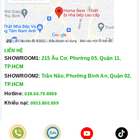
LIÊN HỆ
SHOWROOM1:
215 Âu Cơ, Phường 05, Quận 11,
TP.HCM
SHOWROOM2:
Trần Não, Phường Bình An, Quận 02,
TP.HCM
Hotline:
028.66.79.8989
Khiếu nại:
0933.800.899
© Bản quyền thuộc về
Công Ty TNHH Home Best Việt Nam
Cung cấp bởi
Sapo