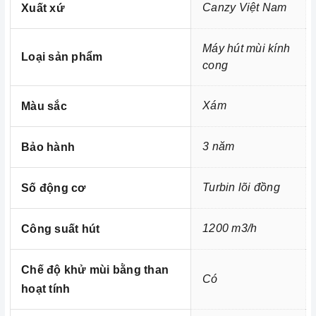
Canzy Việt Nam
Xuất xứ
động và luôn bận rộn đối với những người nội trợ vừa
phải làm nhiều công việc lại còn chăm sóc cho bữa ăn
Máy hút mùi kính
của gia đình mình.
Loại sản phẩm
cong
Xám
Màu sắc
3 năm
Bảo hành
Turbin lõi đồng
Số động cơ
1200 m3/h
Công suất hút
Chế độ khử mùi bằng than
Có
hoạt tính