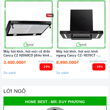
Máy hút khói, hút mùi cổ điển
Máy hút khói, hút mùi kính
Canzy CZ H2060CD (điều khiển
ngang Canzy CZ- H270CT -
cảm biến vẫy tay)
H271CT (điều khiển cảm ứng
4.250.000₫
13.980.000₫
3.400.000₫
8.990.000₫
vẫy tay)
- 20%
- 36%
So sánh
So sánh
LỜI NGỎ
HOME BEST - MR. DUY PHƯƠNG