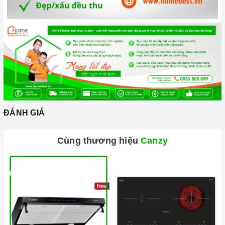
nhất.
Xem thêm tại đây:
Home Best Care - Trung tâm bảo trì, sửa
chữa thiết bị nhà bếp cao cấp
ĐÁNH GIÁ
Cùng thương hiệu
Canzy