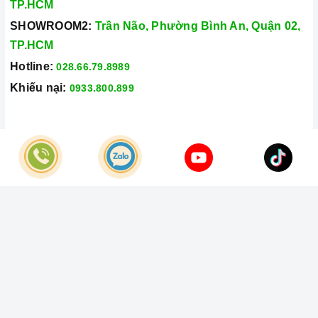
TP.HCM
SHOWROOM2:
Trần Não, Phường Bình An, Quận 02,
TP.HCM
Hotline:
028.66.79.8989
Khiếu nại:
0933.800.899
© Bản quyền thuộc về
Công Ty TNHH Home Best Việt Nam
Cung cấp bởi
Sapo