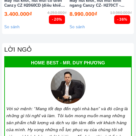
Máy hút khói, hút mùi cổ điển
Máy hút khói, hút mùi kính
Canzy CZ H2060CD (điều khiển
ngang Canzy CZ- H270CT -
cảm biến vẫy tay)
H271CT (điều khiển cảm ứng
4.250.000₫
13.980.000₫
3.400.000₫
8.990.000₫
vẫy tay)
- 20%
- 36%
So sánh
So sánh
LỜI NGỎ
HOME BEST - MR. DUY PHƯƠNG
Với sứ mệnh: “Mang tốt đẹp đến ngôi nhà bạn” và đó cũng là
những gì tôi nghĩ và làm. Tôi luôn mong muốn mang những
sản phẩm chất lượng và dịch vụ tận tâm đến với khách hàng
của mình. Hy vọng những nỗ lực phục vụ của chúng tôi sẽ