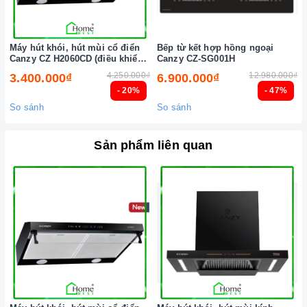
Máy hút khói, hút mùi cổ điển
Bếp từ kết hợp hồng ngoại
Canzy CZ H2060CD (điều khiển
Canzy CZ-SG001H
cảm biến vẫy tay)
4.250.000₫
12.980.000₫
3.400.000₫
6.900.000₫
- 20%
- 47%
So sánh
So sánh
Sản phẩm liên quan