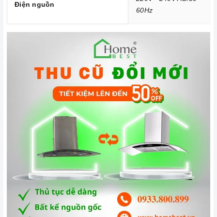
Điện nguồn
sản phẩm.
60Hz
Vận chuyển lắp đặt nhanh chóng:
Đội ngũ tư vấn viên,
nhân viên và kỹ thuật viên chuyên nghiệp, tận tâm sẽ đồng
hành cùng quý khách trong quá trình mua sắm và sử dụng
sản phẩm.
Đến với Home Best, chúng tôi tự hào cung cấp đến khách hàng
đa dạng các dòng
máy hút khói CANZY
nổi tiếng, cam kết về
chất lượng và nguồn gốc sản phẩm chính hãng. Chúng tôi tự
tin mang đến cho quý khách hàng dịch vụ chăm sóc khách
hàng tận tâm và chính sách bảo hành, hậu mãi chuyên nghiệp