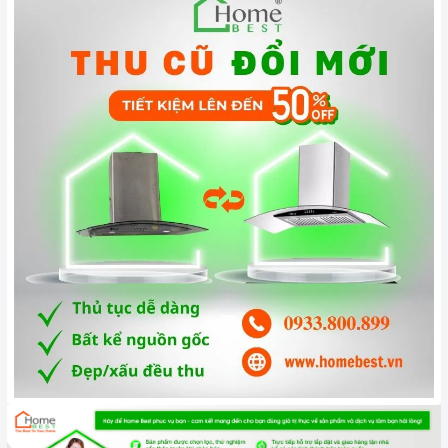
Máy hút mùi hoạt động dựa trên nguyên tắc của quạt thông
gió kết hợp với các màng lọc. Máy thường bao gồm các bộ
phận cơ bản như: lớp toa inox bên ngoài, hệ thống dẫn khí,
lưới lọc, quạt hút, đèn chiếu sáng, bảng điều khiển tốc độ
hút.
Hệ thống đèn chiếu sáng LED có tác dụng chiếu sáng và làm
cho công việc nấu ăn thêm thuận lợi.
Chức năng an toàn
Máy sử dụng phương pháp hút mùi trực tiếp tức mùi được
đẩy ra ngoài theo đường ống thoát
D150
. Đồng thời chức
năng khử mùi bằng than hoạt tính sẽ giúp cho không khí
trong phòng bếp luôn sạch sẽ. Cách thức này sẽ giúp máy có
hiệu quả tới 100% và mùi sẽ được đẩy hoàn toàn ra ngoài
trời.
Độ ồn tối đa của máy ở mức thấp rất êm không ảnh hưởng
đến sinh hoạt gia đình bạn. Tổng điện năng tiêu thu điện của