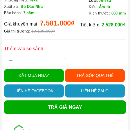
Thương hiệu:
Teka
Loại:
Âm tủ
Xuất xứ:
Bồ Đào Nha
Kiểu:
Âm tủ
Bảo hành:
3 năm
Kích thước:
600 mm
7.581.000₫
Giá khuyến mại:
Tiết kiệm:
2.528.000₫
10.109.000₫
Giá thị trường:
Thêm vào so sánh
–
+
ĐẶT MUA NGAY
TRẢ GÓP QUA THẺ
LIÊN HỆ FACEBOOK
LIÊN HỆ ZALO
TRẢ GIÁ NGAY