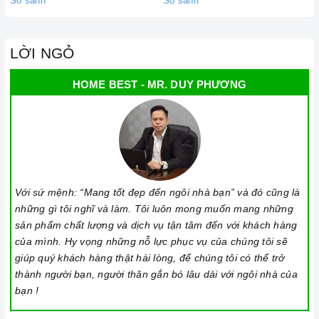
So sánh
So sánh
LỜI NGỎ
HOME BEST - MR. DUY PHƯƠNG
Đến với Home Best, chúng tôi tự hào cung cấp đến khách hàng
đa dạng các dòng máy hút khói Teka nổi tiếng, cam kết về chất
lượng và nguồn gốc sản phẩm chính hãng. Chúng tôi tự tin
mang đến cho quý khách hàng dịch vụ chăm sóc khách hàng
tận tâm và chính sách bảo hành, hậu mãi chuyên nghiệp nhất.
Với sứ mệnh: “Mang tốt đẹp đến ngôi nhà bạn” và đó cũng là
Xem thêm tại đây:
Home Best Care - Trung tâm bảo trì, sửa
những gì tôi nghĩ và làm. Tôi luôn mong muốn mang những
sản phẩm chất lượng và dịch vụ tận tâm đến với khách hàng
chữa thiết bị nhà bếp cao cấp
của mình. Hy vọng những nỗ lực phục vụ của chúng tôi sẽ
THÔNG SỐ KỸ THUẬT
giúp quý khách hàng thật hài lòng, để chúng tôi có thể trở
thành người bạn, người thân gắn bó lâu dài với ngôi nhà của
Mã sản phẩm
CNL 6815 Plus
bạn !