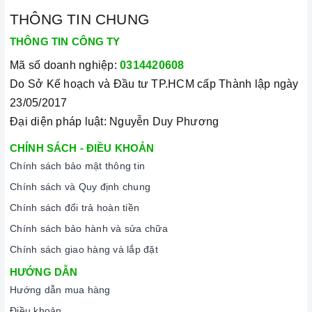
Xuất xứ
Bồ Đào Nha
THÔNG TIN CHUNG
THÔNG TIN CÔNG TY
Loại sản phẩm
Máy hút mùi âm tủ
Mã số doanh nghiệp:
0314420608
Do Sở Kế hoạch và Đầu tư TP.HCM cấp Thành lập ngày
Chất liệu
Thép ko gỉ
23/05/2017
Đại diện pháp luật: Nguyễn Duy Phương
Bảo hành
3 năm
CHÍNH SÁCH - ĐIỀU KHOẢN
Chính sách bảo mật thông tin
Công suất hút
555 m3/h
Chính sách và Quy định chung
Chính sách đổi trả hoàn tiền
Chế độ khử mùi bằng
Có
Chính sách bảo hành và sửa chữa
than hoạt tính
Chính sách giao hàng và lắp đặt
Chế độ hút đẩy ra ngoài
HƯỚNG DẪN
Có
qua ống thoát
Hướng dẫn mua hàng
Điều khoản