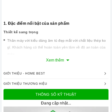
1. Đặc điểm nổi bật của sản phẩm
Thiết kế sang trọng
Thân máy với kiểu dáng âm tủ đẹp mắt với chất liệu thép ko
gỉ. Khách hàng có thể hoàn toàn yên tâm về độ an toàn của
máy.
Xem thêm
Với kích thước 600 mm, máy có thể kết hợp với rất nhiều
kiểu bếp vì hầu hết các bếp đều có kích thước tương xứng.
GIỚI THIỆU - HOME BEST
Máy phù hợp với những không gian rộng rãi sẽ tăng thêm vẻ
sang trọng cho gian bếp của bạn.
GIỚI THIỆU THƯƠNG HIỆU
THÔNG SỐ KỸ THUẬT
Công nghệ hiện đại
Đang cập nhật...
Động cơ, công suất hút mạnh mẽ lên đến 555m3/h