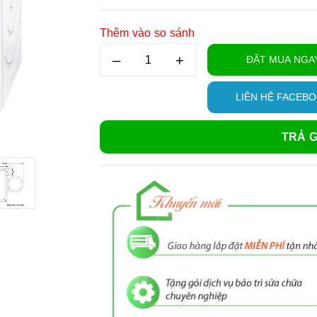
Thêm vào so sánh
–
+
ĐẶT MUA NGA
LIÊN HỆ FACEB
TRẢ G