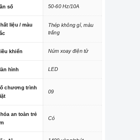
50-60 Hz/10A
ần số
hất liệu / màu
Thép không gỉ, màu
trắng
ắc
Núm xoay điện tử
iều khiển
LED
àn hình
ố chương trình
09
iặt
hóa an toàn trẻ
Có
em