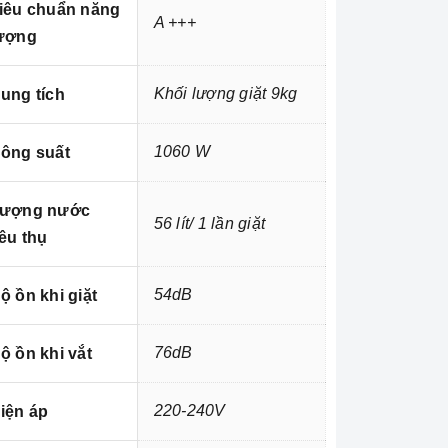
iêu chuẩn năng
A +++
ượng
Khối lượng giặt 9kg
ung tích
1060 W
ông suất
ượng nước
56 lít/ 1 lần giặt
iêu thụ
54dB
ộ ồn khi giặt
76dB
ộ ồn khi vắt
220-240V
iện áp