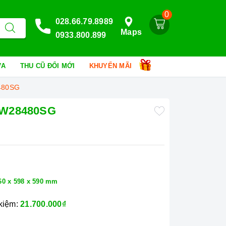
0
028.66.79.8989
Maps
0933.800.899
HỮA
THU CŨ ĐỔI MỚI
KHUYẾN MÃI
480SG
AW28480SG
860 x 598 x 590 mm
 kiệm:
21.700.000₫