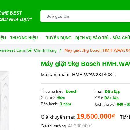
OME BEST
GÔI NHÀ BẠN"
IỆU
THƯƠNG HIỆU
TUYỂN DỤNG
DỊCH VỤ BẢO TRÌ - SỬA C
Homebest Cam Kết Chính Hãng
Máy giặt 9kg Bosch HMH.WAW28
Máy giặt 9kg Bosch HMH.W
Mã sản phẩm:
HMH.WAW28480SG
Thương hiệu:
Bosch
Loại:
Độc lập
Xuất xứ:
Đức
Kiểu:
Độc lập
Bảo hành:
3 năm
Kích thước:
848 - 
19.500.000₫
Giá khuyến mại:
Tiết
41.200.000₫
Giá thị trường: