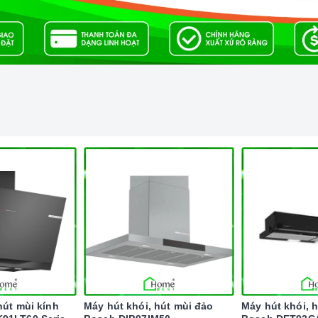
nh minh họa
g Bosch HMH.WAW28480SG
sản xuất từ chất liệu thép không gỉ siêu bền, màu trắng
hoàn hảo cho không gian trong gia đình bạn. máy dễ vệ
 bạn đã có thể làm sạch các vết bẩn dễ dàng. Máy với
c sản xuất trên dây chuyền hiện đại của Châu Âu sẽ
 đó với chức năng AllergyPlus phát minh đặc biệt cho
iặt tự động, chương trình thêm đồ giặt, giặt siêu tốc
biệt chống nhăn đồ sau khi giặt là điểm nổi bật của
hút mùi kính
Máy hút khói, hút mùi đảo
Máy hút khói, 