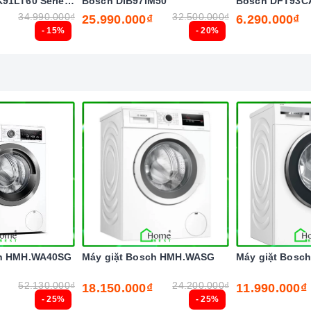
91LT60 Series
Bosch DIB97IM50
Bosch DFT93C
ng khác. Ngoài ra, máy giặt Bosch tích hợp hệ thống
34.990.000₫
32.500.000₫
25.990.000₫
6.290.000₫
 60%, và tiết kiệm hơn 25% hiệu năng điện, nước. Năng
- 15%
- 20%
độ tiêu thụ năng lượng thấp. Sản phẩm đạt tiêu chuẩn
xứng đáng là một
y giặt 9kg Bosch HMH.WAW28480SG
 nhất của người nội trợ, là vật dụng không thể trong
 trong cuộc sống đầy năng động và luôn bận rộn đối với
g việc lại còn chăm sóc cho bữa ăn của gia đình mình.
ch HMH.WA40SG
Máy giặt Bosch HMH.WASG
Máy giặt Bos
52.130.000₫
24.200.000₫
18.150.000₫
11.990.000₫
- 25%
- 25%