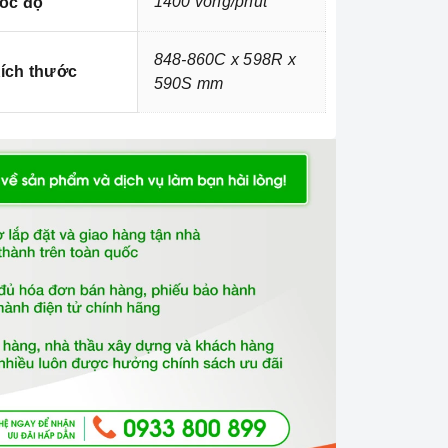
1400 vòng/phút
ốc độ
848-860C x 598R x
ích thước
590S mm