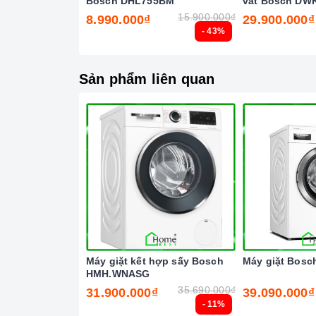
Bosch DHL755BM
vát Bosch DWK
Bosch so với các dòng máy giặt thông thườ
8
15.900.000₫
8.990.000₫
29.900.000₫
VarioPerfect – tiết kiệm thời gian giặt đến
- 43%
lượng tiêu thụ 152 kWh mỗi năm và các chế 
tiết kiệm năng lượng A+++ của châu Âu.
Sản phẩm liên quan
Với những ưu điểm nổi bật như trên thì
Má
trong những người bạn đồng hành thân thiết
gian bếp của mỗi gia đình hiện nay, nhất là
những người nội trợ vừa phải làm nhiều côn
Máy giặt kết hợp sấy Bosch
Máy giặt Bos
HMH.WNASG
35.690.000₫
31.900.000₫
39.090.000₫
- 11%