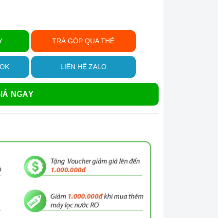
Y
TRẢ GÓP QUA THẺ
OOK
LIÊN HỆ ZALO
IÁ NGAY