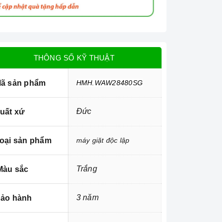
THÔNG SỐ KỸ THUẬT
ã sản phẩm
HMH.WAW28480SG
Đức
uất xứ
oại sản phẩm
máy giặt độc lập
Trắng
àu sắc
3 năm
ảo hành