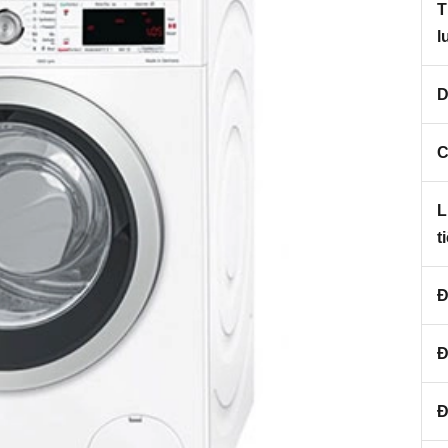
T
l
D
C
L
t
Đ
Đ
Đ