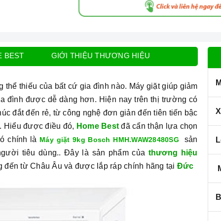
E BEST
GIỚI THIỆU THƯƠNG HIỆU
M
g thể thiếu của bất cứ gia đình nào. Máy giặt giúp
giảm
ia đình được dễ dàng hơn. Hiện nay trên thị trường có
X
úc đắt đến rẻ, từ công nghệ đơn giản đến tiên tiến bậc
u. Hiểu được điều đó,
Home Best
đã cẩn thận lựa chọn
đó chính là
sản
Máy giặt 9kg Bosch HMH.WAW28480SG
L
gười tiêu dùng.. Đây là sản phẩm của
thương hiệu
ng đến từ Châu Âu và được lắp ráp chính hãng tại
Đức
M
B