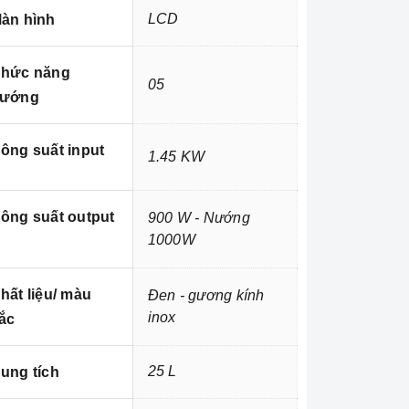
LCD
àn hình
hức năng
05
ướng
ông suất input
1.45 KW
ông suất output
900 W - Nướng
1000W
hất liệu/ màu
Đen - gương kính
inox
ắc
25 L
ung tích