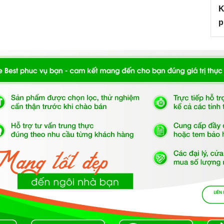
K
àng lau chùi giữ vệ sinh đảm bảo an toàn thực phẩm.
p
ích khoang nấu là 25L, thích hợp cho gia đình nhỏ từ 2
bán điện tử thông minh với nút vặn đơn giản hiển thị đầy
p bạn dễ dàng thao tác sử dụng,
vi sóng Fagor - 3MWB-25BTCGX
hấn mở cửa rất nhẹ nhàng, tiện dụng với cửa lò làm
n chiếu siêu sáng giúp bạn dễ dàng quan sát, kiểm tra
m đĩa và vòng xoay tiện dụng cho phép bạn có thể quay
 từ trong ra ngoài mà vẫn giữ được hương vị nguyên
với đầy đủ các chức năng cần thiết cùng
 3MWB-25BTCGX
ạt tiêu chuẩn mới nhất của châu Âu đã được đa số các
ng.
h hợp chức năng hẹn giờ lên đến 60 phút cùng với
ăn vào lò sau đó chỉnh mức nhiệt độ và thời gian thích