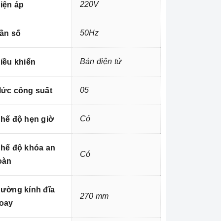
220V
iện áp
50Hz
ần số
Bán điện tử
iều khiển
05
ức công suất
Có
hế độ hẹn giờ
hế độ khóa an
Có
oàn
ường kính đĩa
270 mm
oay