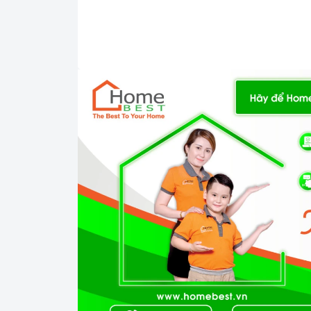
người tiêu dùng, hơn nữa còn giúp bạn dễ d
có dung t
Lò vi sóng Fagor - 3MWB-25BTCGX
- 6 thành viên, lò trang bị bảng điều khiển 
đủ các chế độ nấu và các mức công suất giú
2. Các chức năng, hệ thống trên
Lò 
có nút n
Lò vi sóng Fagor - 3MWB-25BTCGX
bằng kính chịu lực và khoang lò tích hợp đè
quá trình nấu ăn. Bên cạnh đó, lò còn đi kè
nướng, giúp thực phẩm chín nhanh và đều
thủy, tươi ngon sẵn có.
Lò vi sóng Fagor -
với hiệu suất hoạt động ổn định, bền bỉ đ
gia đình trên cả nước ta công nhận và tin dù
còn tíc
Lò vi sóng Fagor - 3MWB-25BTCGX
chuông báo tiện dụng, bạn chỉ cần cho thức 