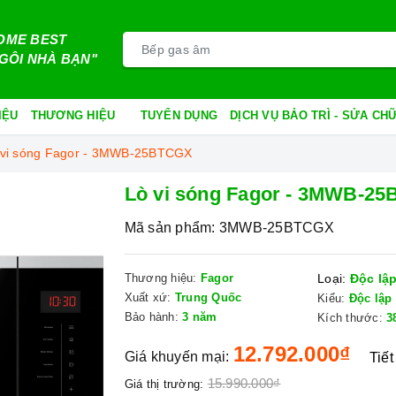
OME BEST
GÔI NHÀ BẠN"
IỆU
THƯƠNG HIỆU
TUYỂN DỤNG
DỊCH VỤ BẢO TRÌ - SỬA C
 vi sóng Fagor - 3MWB-25BTCGX
Lò vi sóng Fagor - 3MWB-2
Mã sản phẩm:
3MWB-25BTCGX
Thương hiệu:
Fagor
Loại:
Độc lậ
Xuất xứ:
Trung Quốc
Kiểu:
Độc lập
Bảo hành:
3 năm
Kích thước:
3
12.792.000₫
Giá khuyến mại:
Tiết
15.990.000₫
Giá thị trường: