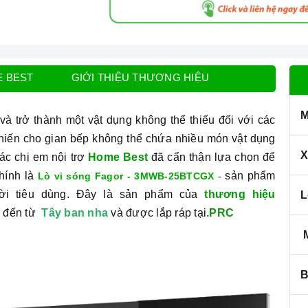
E BEST
GIỚI THIỆU THƯƠNG HIỆU
M
và trở thành một vật dụng không thể thiếu đối với các
khiến cho gian bếp không thể chứa nhiều món vật dụng
X
ác chị em nội trợ
Home Best
đã cẩn thận lựa chọn để
hính là
sản phẩm
Lò vi sóng Fagor - 3MWB-25BTCGX
-
ời tiêu dùng. Đây là sản phẩm của
thương hiệu
L
g đến từ
Tây ban nha
và được lắp ráp tại
.PRC
M
B