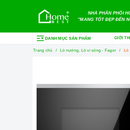
NHÀ PHÂN PHỐI H
"MANG TỐT ĐẸP ĐẾN N
GIỚI TH
DANH MỤC SẢN PHẨM
Trang chủ
Lò nướng, Lò vi sóng - Fagor
Lò