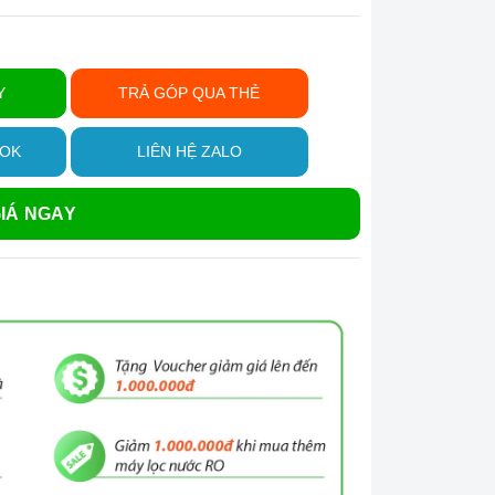
Y
TRẢ GÓP QUA THẺ
OOK
LIÊN HỆ ZALO
IÁ NGAY