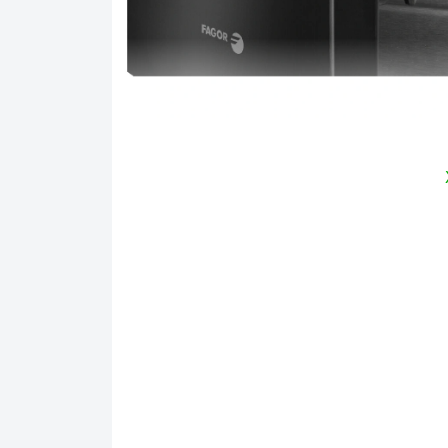
Ả
1. Kiểu dáng và điểm nhấn không gi
được thi
Lò vi sóng Fagor - 3MWB-25BTCGX
hiện đại, sang trọng và dễ dàng lắp đặt ở b
đa số các hộ gia đình tại Việt Nam. Bên cạ
với vỏ ngoài phủ lớp sơn tĩnh điện cực kỳ b
làm từ siêu hợp kim đặc chế phủ một lớp m
chống bám dầu mỡ thừa và không hề chứa c