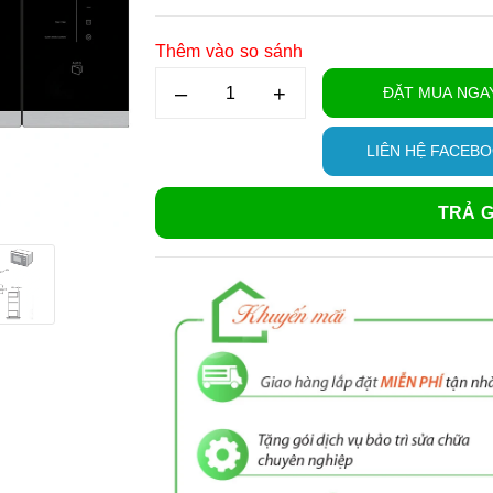
Thêm vào so sánh
–
+
ĐẶT MUA NGA
LIÊN HỆ FACEB
TRẢ G