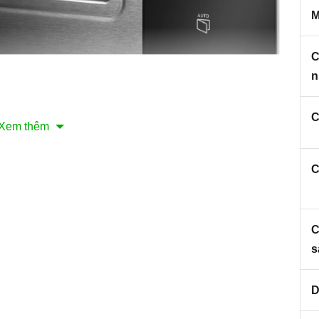
M
C
n
C
Xem thêm
nh minh họa
C
an
Lò vi sóng Fagor - 3MWB-25BTCGX
ết kế có kích thước nhỏ gọn nhưng không kém phần
C
ất kỳ nơi nào trong nhà bếp để sử dụng rất phù hợp với
s
nh đó lò được làm bằng nguyên liệu hoàn toàn cao cấp
ền bỉ và có màu trắng hài hòa, bắt mắt, khoang lò được
D
en chống dính cao cấp có khả năng chống bám bụi bẩn,
ác hóa chất độc hại cực kỳ an toàn cho sức khỏe của