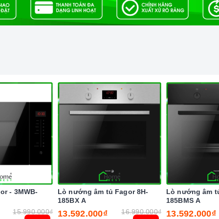
như: quét nhà, rữa chén hay trông em bé vô cùng tiện
 hâm nóng, rã đông, nấu nướng,... với 5 mức công suất
y của gia đình bạn, là nguồn động lực to lớn cho bạn
xứng đáng là một trong những
g Fagor - 3MWB-25BTCGX
ười nội trợ, là vật dụng không thể trong gian bếp của
ống đầy năng động và luôn bận rộn đối với những người
n chăm sóc cho bữa ăn của gia đình mình.
gor - 3MWB-
Lò nướng âm tủ Fagor 8H-
Lò nướng âm t
185BX A
185BMS A
15.990.000₫
16.990.000₫
13.592.000₫
13.592.000₫