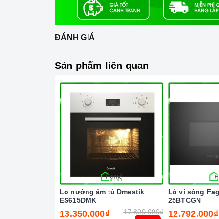
hợp là có thể rảnh tay làm các việc khác 
dụng. Đặc biệt lò với đầy đủ các chức năng:
sẽ phục vụ tốt cho nhu cầu nấu ăn hàng ngà
ĐÁNH GIÁ
mỗi khi bước chân vào bếp.
Với những ưu điểm nổi bật trên,
Lò vi són
Sản phẩm liên quan
người bạn đồng hành thân thiết nhất của ng
mỗi gia đình hiện nay, nhất là trong cuộc s
nội trợ vừa phải làm nhiều công việc lại cò
Lò nướng âm tủ Dmestik
Lò vi sóng Fa
ES615DMK
25BTCGN
17.800.000₫
13.350.000₫
12.792.000₫