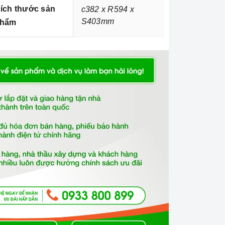
ích thước sản
c382 x R594 x
S403mm
hẩm