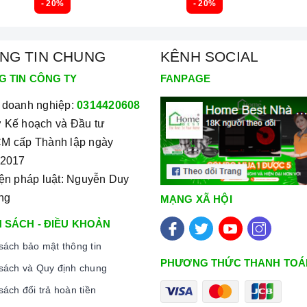
- 20%
- 20%
NG TIN CHUNG
KÊNH SOCIAL
G TIN CÔNG TY
FANPAGE
 doanh nghiệp:
0314420608
 Kế hoạch và Đầu tư
M cấp Thành lập ngày
/2017
iện pháp luật: Nguyễn Duy
ng
MẠNG XÃ HỘI
 SÁCH - ĐIỀU KHOẢN
sách bảo mật thông tin
PHƯƠNG THỨC THANH TOÁ
sách và Quy định chung
sách đổi trả hoàn tiền