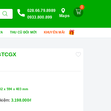
0
028.66.79.8989
Maps
0933.800.899
HỮA
THU CŨ ĐỔI MỚI
KHUYẾN MÃI
5BTCGX
p
82 x 594 x 403 mm
 kiệm:
3.198.000₫