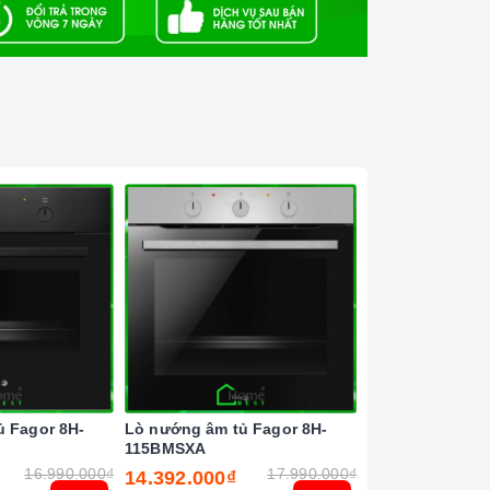
ủ Fagor 8H-
Lò nướng âm tủ Fagor 8H-
Lò nướng âm tủ
115BMSXA
115BMSSMA
16.990.000₫
17.990.000₫
14.392.000₫
14.392.000₫