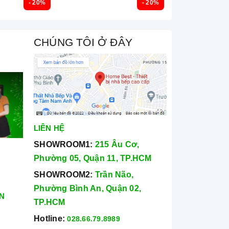
- 20%
- 20%
CHÚNG TÔI Ở ĐÂY
LIÊN HỆ
SHOWROOM1:
215 Âu Cơ,
Phường 05, Quận 11, TP.HCM
SHOWROOM2:
Trần Não,
Phường Bình An, Quận 02,
N
TP.HCM
Hotline:
028.66.79.8989