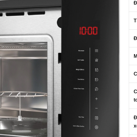
Đ
T
Đ
M
C
C
t
Đ
x