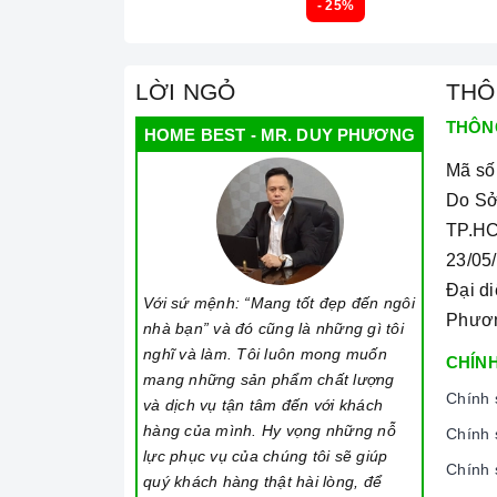
- 25%
LỜI NGỎ
THÔ
THÔN
HOME BEST - MR. DUY PHƯƠNG
Mã số
Do Sở
TP.HC
23/05
Đại d
Với sứ mệnh: “Mang tốt đẹp đến ngôi
Phươ
nhà bạn” và đó cũng là những gì tôi
nghĩ và làm. Tôi luôn mong muốn
CHÍNH
mang những sản phẩm chất lượng
Chính 
và dịch vụ tận tâm đến với khách
hàng của mình. Hy vọng những nỗ
Chính 
lực phục vụ của chúng tôi sẽ giúp
Chính 
quý khách hàng thật hài lòng, để