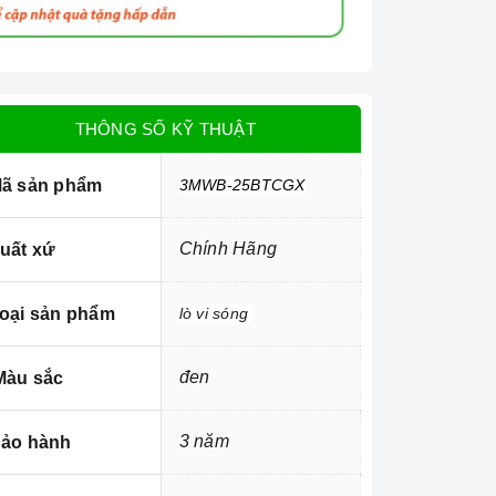
THÔNG SỐ KỸ THUẬT
ã sản phẩm
3MWB-25BTCGX
Chính Hãng
uất xứ
oại sản phẩm
lò vi sóng
đen
àu sắc
3 năm
ảo hành