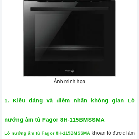
Ảnh minh họa
1. Kiểu dáng và điểm nhấn không gian
Lò
nướng âm tủ Fagor 8H-115BMSSMA
khoan lò được làm
Lò nướng âm tủ Fagor 8H-115BMSSMA