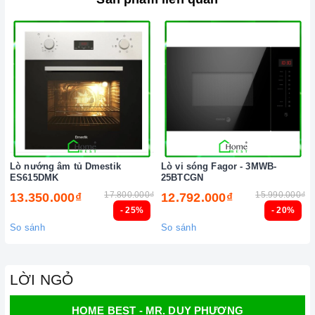
Lò nướng âm tủ Dmestik
Lò vi sóng Fagor - 3MWB-
ES615DMK
25BTCGN
17.800.000₫
15.990.000₫
13.350.000₫
12.792.000₫
- 25%
- 20%
So sánh
So sánh
LỜI NGỎ
HOME BEST - MR. DUY PHƯƠNG