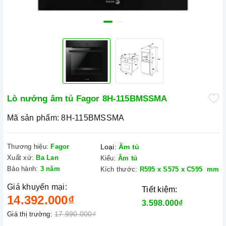
Lò nướng âm tủ Fagor 8H-115BMSSMA
Mã sản phẩm:
8H-115BMSSMA
Thương hiệu:
Fagor
Loại:
Âm tủ
Xuất xứ:
Ba Lan
Kiểu:
Âm tủ
Bảo hành:
3 năm
Kích thước:
R595 x S575 x C595 mm
Giá khuyến mại:
Tiết kiệm:
14.392.000₫
3.598.000₫
17.990.000₫
Giá thị trường: