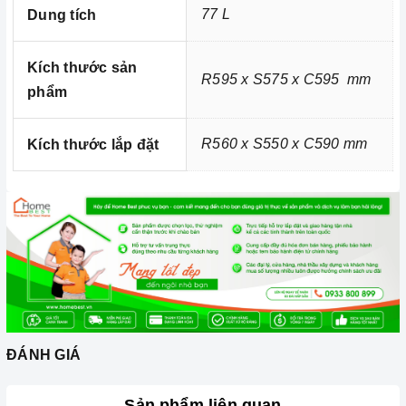
77 L
Dung tích
Kích thước sản
R595 x S575 x C595 mm
phẩm
R560 x S550 x C590 mm
Kích thước lắp đặt
Ảnh minh họa
ĐÁNH GIÁ
Sản phẩm liên quan