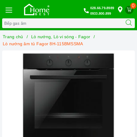
0
028.66.79.8989
0933.800.899
Trang chủ
Lò nướng, Lò vi sóng - Fagor
Lò nướng âm tủ Fagor 8H-115BMSSMA