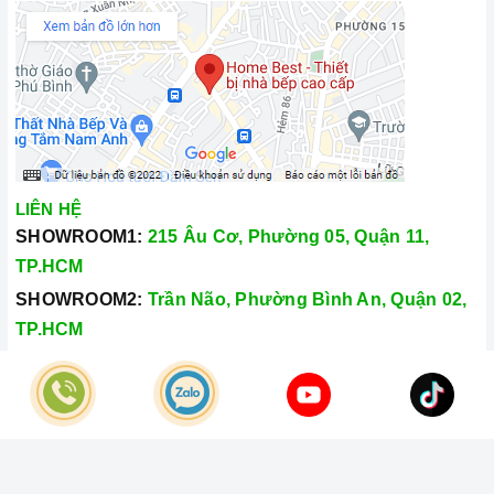
LIÊN HỆ
SHOWROOM1:
215 Âu Cơ, Phường 05, Quận 11,
TP.HCM
SHOWROOM2:
Trần Não, Phường Bình An, Quận 02,
TP.HCM
Hotline:
028.66.79.8989
Khiếu nại:
0933.800.899
© Bản quyền thuộc về
Công Ty TNHH Home Best Việt Nam