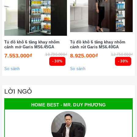
Tủ đồ khô 6 tầng khay nhôm
Tủ đồ khô 6 tầng khay nhôm
cánh mở Garis MS6.45GA
cánh rút Garis MS6.40GA
10.790.000₫
12.750.000₫
7.553.000₫
8.925.000₫
- 30%
- 30%
So sánh
So sánh
LỜI NGỎ
HOME BEST - MR. DUY PHƯƠNG