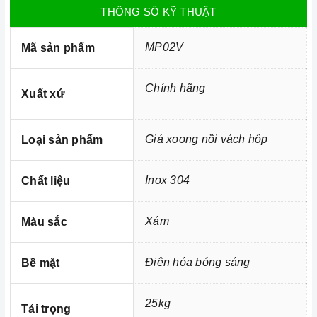
THÔNG SỐ KỸ THUẬT
MP02V
Mã sản phẩm
Ảnh minh họa
Chính hãng
Giá xoong nồi vách hộp MP02V
Xuất xứ
luôn nằm trong Top
những mẫu phụ kiện tủ bếp được yêu thích nhất. Thiết kế
sang trọng cùng với bề mặt có khung màu Titan lấp lánh
Giá xoong nồi vách hộp
Loại sản phẩm
theo góc nhìn và ánh sáng, bề mặt rổ sáng bóng với công
nghệ điện hóa bóng gương Mirror BA.
Inox 304
Chất liệu
Xám
Màu sắc
Điện hóa bóng sáng
Bề mặt
25kg
Tải trọng