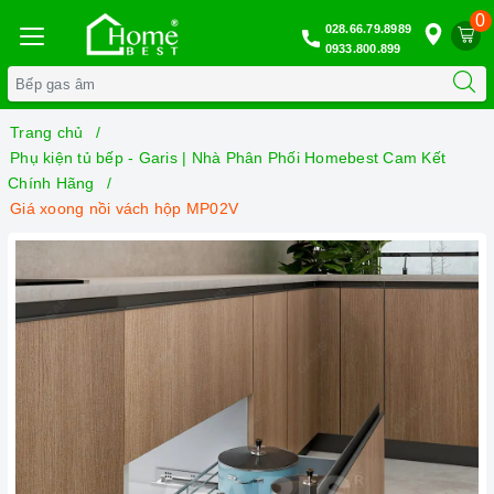
0
028.66.79.8989
0933.800.899
Trang chủ
Phụ kiện tủ bếp - Garis | Nhà Phân Phối Homebest Cam Kết
Chính Hãng
Giá xoong nồi vách hộp MP02V