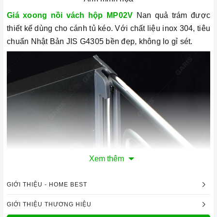
Giá xoong nồi vách hộp MP02V
Nan quả trám được
thiết kế dùng cho cánh tủ kéo.
Với chất liệu inox 304, tiêu
chuẩn Nhật Bản JIS G4305 bền đẹp, không lo gỉ sét.
Xem thêm
GIỚI THIỆU - HOME BEST
GIỚI THIỆU THƯƠNG HIỆU