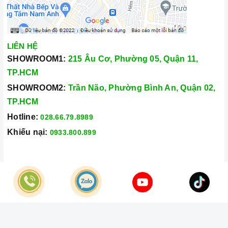
LIÊN HỆ
SHOWROOM1:
215 Âu Cơ, Phường 05, Quận 11,
TP.HCM
SHOWROOM2:
Trần Não, Phường Bình An, Quận 02,
TP.HCM
Hotline:
028.66.79.8989
Khiếu nại:
0933.800.899
© Bản quyền thuộc về
Công Ty TNHH Home Best Việt Nam
Cung cấp bởi
Sapo