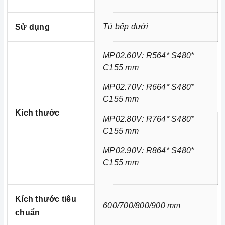
Tủ bếp dưới
Sử dụng
MP02.60V: R564* S480*
C155 mm
MP02.70V: R664* S480*
C155 mm
Kích thước
MP02.80V: R764* S480*
Ảnh minh họa
C155 mm
Giá xoong nồi vách hộp MP02V
có kèm theo: Ray âm
MP02.90V: R864* S480*
giảm chấn MEGKEL (bắt vách tủ), 1 bộ bắt mặt cánh tủ, 1
C155 mm
khay hứng nước, phiếu bảo hành, giấy chứng nhận inox
304
Kích thước tiêu
600/700/800/900 mm
chuẩn