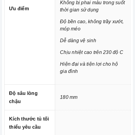
còn chăm sóc cho bữa ăn của gia đình mình.
Không bị phai màu trong suốt
Ưu điểm
thời gian sử dụng
Độ bền cao, không trầy xướt,
móp méo
Dễ dàng vệ sinh
Chịu nhiệt cao trên 230 độ C
Hiện đại và tiện lợi cho hộ
gia đình
Độ sâu lòng
Ảnh minh họa
180 mm
chậu
Kích thước tủ tối
thiểu yêu cầu