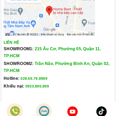
LIÊN HỆ
SHOWROOM1:
215 Âu Cơ, Phường 05, Quận 11,
TP.HCM
SHOWROOM2:
Trần Não, Phường Bình An, Quận 02,
TP.HCM
Hotline:
028.66.79.8989
Khiếu nại:
0933.800.899
© Bản quyền thuộc về
Công Ty TNHH Home Best Việt Nam
Cung cấp bởi
Sapo