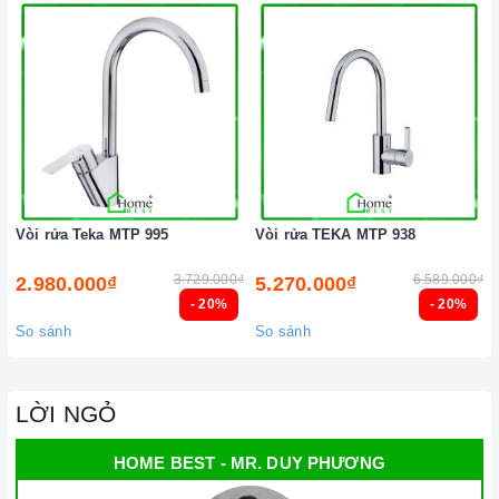
Vòi rửa Teka MTP 995
Vòi rửa TEKA MTP 938
3.729.000₫
6.589.000₫
2.980.000₫
5.270.000₫
- 20%
- 20%
So sánh
So sánh
LỜI NGỎ
HOME BEST - MR. DUY PHƯƠNG