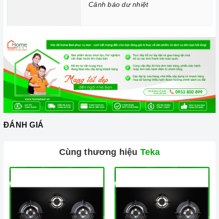
Cảnh báo dư nhiệt
Chức năng Tự nhận diện nồi nấu:
Bếp từ
nhận diện được
thiết bị đun nấu và hoạt động.
Chức năng Cảnh báo dư nhiệt:
Bếp cảnh báo người dùng
không chạm tay vào vùng nóng, giảm thiểu khả năng rủi ro bị
bỏng.
2. Một số lưu ý khi sử dụng sản phẩm
Lưu ý khi chọn nồi nấu
Bếp hồng ngoại
có thể nấu được tất cả các nồi với nhiều
ĐÁNH GIÁ
chất liệu khác nhau.
Cần chọn đáy nồi nhẵn và bằng phẳng, tránh những loại có
Cùng thương hiệu
Teka
rãnh hoặc nồi đáy lõm.
Không sử dụng dụng cụ nấu ăn mỏng hoặc chất lượng thấp,
vì sẽ tạo ra rất nhiều tiếng ồn trong khi nấu, đồng thời dễ ảnh
hưởng không tốt đến
bếp hồng ngoại
.