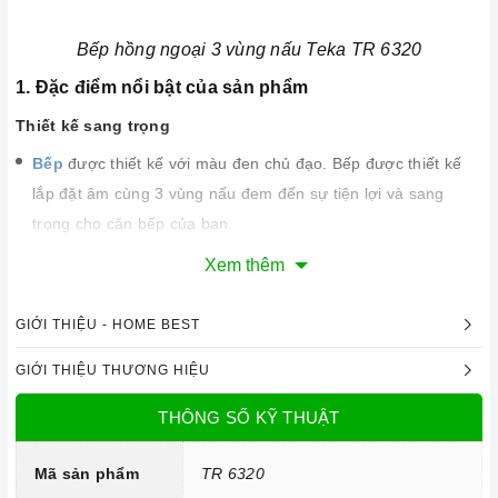
Bếp hồng ngoại 3 vùng nấu Teka TR 6320
1. Đặc điểm nổi bật của sản phẩm
Thiết kế sang trọng
Bếp
được thiết kế với màu đen chủ đạo. Bếp được thiết kế
lắp đặt âm cùng 3 vùng nấu đem đến sự tiện lợi và sang
trọng cho căn bếp của bạn.
Bếp
được trang bị mặt kính Eurokera siêu bền, chịu lực và
Xem thêm
chịu nhiệt tốt, dễ vệ sinh.
GIỚI THIỆU - HOME BEST
GIỚI THIỆU THƯƠNG HIỆU
THÔNG SỐ KỸ THUẬT
Mã sản phẩm
TR 6320