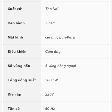
Xuất xứ
Thỗ Nhĩ
Bảo hành
3 năm
Mặt kính Eurokera
Công nghệ hiện đại
Mặt kính
ceramic EuroKera
Bo mạch IGBT SIMENS Made in Germany.
Công nghệ biến tần INVERTER tiết kiệm 40% điện năng.
Điều khiển
Cảm ứng
Công nghệ “TouchSelect” với 17 mức gia nhiệt.
Số vùng nấu
3 vùng hồng ngoại
Tổng công suấ
t
5600 W
Điện áp
220V
Tần số
50 Hz