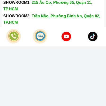
SHOWROOM1:
215 Âu Cơ, Phường 05, Quận 11,
TP.HCM
SHOWROOM2:
Trần Não, Phường Bình An, Quận 02,
TP.HCM
Hotline:
028.66.79.8989
Khiếu nại:
0933.800.899
© Bản quyền thuộc về
Công Ty TNHH Home Best Việt Nam
Cung cấp bởi
Sapo