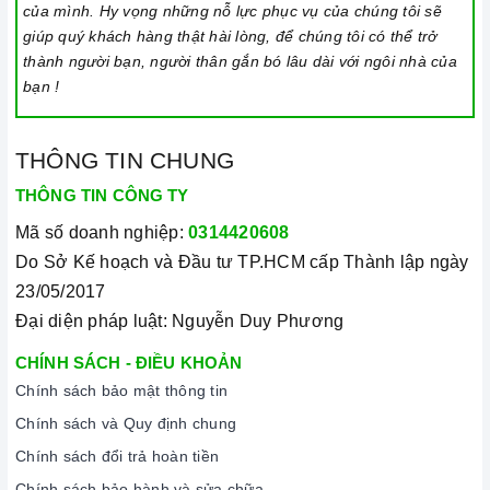
3. Tại sao nên chọn mua sản phẩm tại Home Best?
của mình. Hy vọng những nỗ lực phục vụ của chúng tôi sẽ
giúp quý khách hàng thật hài lòng, để chúng tôi có thể trở
Cam kết hàng chính hãng:
Chúng tôi cam kết cung cấp sản
thành người bạn, người thân gắn bó lâu dài với ngôi nhà của
phẩm chính hãng 100%, có nguồn gốc, xuất xứ và chứng từ
bạn !
rõ ràng.
Chế độ hỗ trợ bảo hành linh hoạt:
Hướng dẫn sử dụng,
THÔNG TIN CHUNG
lắp đặt, chế độ bảo hành chính hãng, hậu mãi chuyên
nghiệp, đảm bảo rằng quý khách sẽ có trải nghiệm tuyệt vời
THÔNG TIN CÔNG TY
và không gặp bất kỳ khó khăn nào trong quá trình sử dụng
Mã số doanh nghiệp:
0314420608
sản phẩm.
Do Sở Kế hoạch và Đầu tư TP.HCM cấp Thành lập ngày
Vận chuyển lắp đặt nhanh chóng:
Đội ngũ tư vấn viên,
23/05/2017
nhân viên và kỹ thuật viên chuyên nghiệp, tận tâm sẽ đồng
Đại diện pháp luật: Nguyễn Duy Phương
hành cùng quý khách trong quá trình mua sắm và sử dụng
CHÍNH SÁCH - ĐIỀU KHOẢN
sản phẩm.
Chính sách bảo mật thông tin
Chính sách và Quy định chung
Chính sách đổi trả hoàn tiền
Chính sách bảo hành và sửa chữa