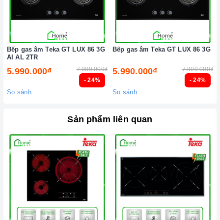
Nên chọn nồi có đường kính đáy phù hợp với vùng nấu,
không nhỏ quá cũng không to quá. Đường kính nồi thông
thường khoảng từ 10-35cm.
Lưu ý trong quá trình nấu
Bếp gas âm Teka GT LUX 86 3G
Bếp gas âm Teka GT LUX 86 3G
AI AL 2TR
Đảm bảo đọc hướng dẫn sử dụng kèm theo để biết điện áp
7.909.000₫
7.909.000₫
5.990.000₫
5.990.000₫
và dòng điện yêu cầu cũng như các thông số kỹ thuật khác.
- 24%
- 24%
Làm theo hướng dẫn của nhà sản xuất.
So sánh
So sánh
Đặt bếp trên bề mặt phẳng, ổn định.
Sản phẩm liên quan
Đặt dụng cụ nấu đúng trọng tâm của vùng nấu trước khi bật
cảm ứng để tránh các mã lỗi và để tiết kiệm điện năng.
Bật bếp bằng cách chạm vào nút bật/ tắt trên bảng điều
khiển, và thao tác trượt để tăng giảm công suất/ nhiệt độ/
thời gian.
Khóa trẻ em: sử dụng để bảo đảm an toàn nếu nhà có trẻ em
và để ngăn mọi tác động làm thay đổi các cài đặt trong quá