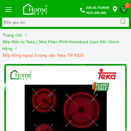
0
028.66.79.8989
0933.800.899
Trang chủ
Bếp điện từ Teka | Nhà Phân Phối Homebest Cam Kết Chính
Hãng
Bếp hồng ngoại 3 vùng nấu Teka TR 6320