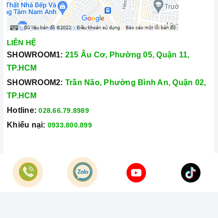
mãi chuyên nghiệp nhất.
Xem thêm tại đây:
Home Best Care - Trung tâm bảo trì, sửa
chữa thiết bị nhà bếp cao cấp
LIÊN HỆ
SHOWROOM1:
215 Âu Cơ, Phường 05, Quận 11,
TP.HCM
SHOWROOM2:
Trần Não, Phường Bình An, Quận 02,
TP.HCM
Hotline:
028.66.79.8989
Khiếu nại:
0933.800.899
© Bản quyền thuộc về
Công Ty TNHH Home Best Việt Nam
Cung cấp bởi
Sapo