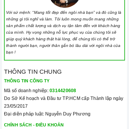
Đặt dụng cụ nấu đúng trọng tâm của vùng nấu trước khi bật
Với sứ mệnh: “Mang tốt đẹp đến ngôi nhà bạn” và đó cũng là
cảm ứng để tránh các mã lỗi và để tiết kiệm điện năng.
những gì tôi nghĩ và làm. Tôi luôn mong muốn mang những
Bật bếp bằng cách chạm vào nút bật/ tắt trên bảng điều
sản phẩm chất lượng và dịch vụ tận tâm đến với khách hàng
của mình. Hy vọng những nỗ lực phục vụ của chúng tôi sẽ
khiển, và thao tác trượt để tăng giảm công suất/ nhiệt độ/
giúp quý khách hàng thật hài lòng, để chúng tôi có thể trở
thời gian.
thành người bạn, người thân gắn bó lâu dài với ngôi nhà của
Khóa trẻ em: sử dụng để bảo đảm an toàn nếu nhà có trẻ em
bạn !
và để ngăn mọi tác động làm thay đổi các cài đặt trong quá
trình nấu. Tất cả các nút sẽ bị khóa và chương trình nấu vẫn
THÔNG TIN CHUNG
sẽ tiếp tục chạy khi sử dụng tính năng này. Để kích hoạt
THÔNG TIN CÔNG TY
hoặc tắt tính năng này, nhấn giữ biểu tượng khóa trong vài
giây cho đến khi có tín hiệu thông báo.
Mã số doanh nghiệp:
0314420608
Do Sở Kế hoạch và Đầu tư TP.HCM cấp Thành lập ngày
Lưu ý vệ sinh và bảo quản bếp
23/05/2017
Luôn dùng khăn mềm và khô để vệ sinh mặt bếp, chú ý lau
Đại diện pháp luật: Nguyễn Duy Phương
thật nhẹ để tránh làm trầy xước mặt bếp.
CHÍNH SÁCH - ĐIỀU KHOẢN
Đối với các vết bẩn cứng đầu, có thể dùng giấy ướt hoặc chất