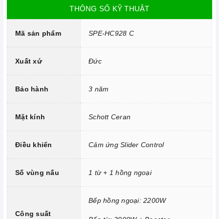
THÔNG SỐ KỸ THUẬT
Sử dụng bản mạch mâm từ theo công nghệ Châu Âu
Công nghệ INVERTER tiết kiệm điện năng.
Mã sản phẩm
SPE-HC928 C
Trang bị 9 dải công suất nấu.
Xuất xứ
Đức
Bảo hành
3 năm
Mặt kính
Schott Ceran
Điều khiển
Cảm ứng Slider Control
Số vùng nấu
1 từ + 1 hồng ngoại
Tính năng vượt trội
Chức năng Tự động chia sẻ công suất:
Bếp sẽ tự động
Bếp hồng ngoại: 2200W
chia sẻ công suất cho các vùng nấu khác nhau.
Công suất