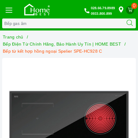
0
028.66.79.8989
0933.800.899
Trang chủ
Bếp Điện Từ Chính Hãng, Bảo Hành Uy Tín | HOME BEST
Bếp từ kết hợp hồng ngoại Spelier SPE-HC928 C