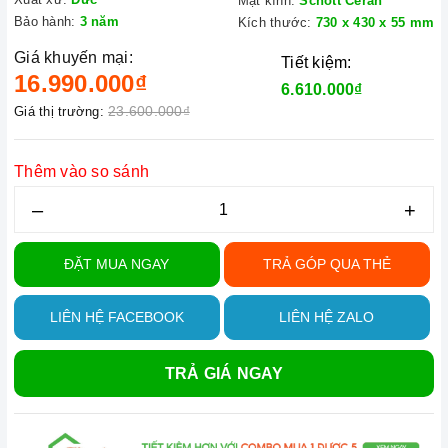
Mặt kính:
Schott Ceran
Bảo hành:
3 năm
Kích thước:
730 x 430 x 55 mm
Giá khuyến mại:
Tiết kiệm:
16.990.000₫
6.610.000₫
23.600.000₫
Giá thị trường:
Thêm vào so sánh
–
+
ĐẶT MUA NGAY
TRẢ GÓP QUA THẺ
LIÊN HỆ FACEBOOK
LIÊN HỆ ZALO
TRẢ GIÁ NGAY