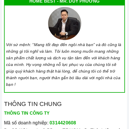
HOME BEST - MR. DUY PHƯƠNG
Nguồn nước qua hệ thống lọc UF cho ra chất lượng theo
yêu cầu. Đạt các tiêu chuẩn quan trọng mà Bộ Y Tế đã
quy định đối với nước sinh hoạt. Hơn nữa, với những ưu
điểm vượt trội, hệ thống lọc UF được sử dụng nhiều
trong sản xuất công nghiệp.
Với sứ mệnh: “Mang tốt đẹp đến ngôi nhà bạn” và đó cũng là
những gì tôi nghĩ và làm. Tôi luôn mong muốn mang những
sản phẩm chất lượng và dịch vụ tận tâm đến với khách hàng
Để biết thêm thông tin sản phẩm hệ thống lọc nước UF
của mình. Hy vọng những nỗ lực phục vụ của chúng tôi sẽ
3m3/h,
máy lọc nước công nghiệp
. Xin vui lòng liên hệ
giúp quý khách hàng thật hài lòng, để chúng tôi có thể trở
về số đường dây nóng 028.66.798989 - 0933.800.899
thành người bạn, người thân gắn bó lâu dài với ngôi nhà của
(zalo). Chúng tôi sẽ giải đáp những thắc mắc cũng như
bạn !
có tư vấn hữu ích nhất với quý khách hàng./.
THÔNG TIN CHUNG
THÔNG TIN CÔNG TY
Mã số doanh nghiệp:
0314420608