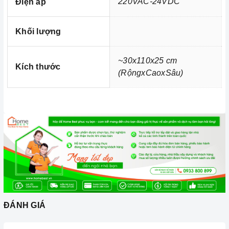
220VAC-24VDC
Điện áp
Do sử dụng màng sợi rỗng mà không có tác động hóa
Khối lượng
sinh học vào nước. Nước đầu ra vẫn đảm bảo được các
tính chất hóa học của nước. Hơn nữa màng lọc còn có
thể vệ sinh tái sử dụng.
~30x110x25 cm
Kích thước
(RộngxCaoxSâu)
*
Lắp đặt hệ thống
lọc nước UF công
suất 3m3/h
ĐÁNH GIÁ