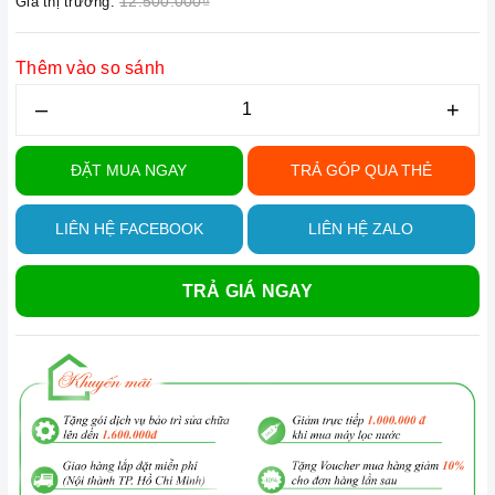
12.500.000₫
Giá thị trường:
Thêm vào so sánh
–
+
ĐẶT MUA NGAY
TRẢ GÓP QUA THẺ
LIÊN HỆ FACEBOOK
LIÊN HỆ ZALO
TRẢ GIÁ NGAY