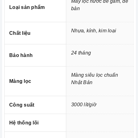
Máy lọc nước để gầm, để
Loại sản phẩm
bàn
Nhựa, kính, kim loại
Chất liệu
24 tháng
Bảo hành
Màng siêu lọc chuẩn
Màng lọc
Nhật Bản
Hệ thống máy lọc nước cho chung cư công suất 3m3 -
3000 lít/giờ
Công suất
5m3/h
Hệ thống lõi