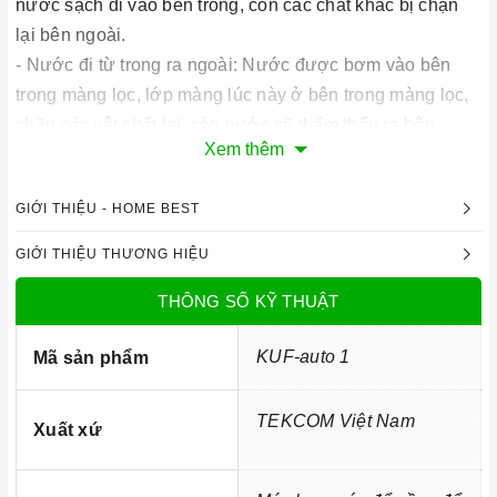
nước sạch đi vào bên trong, còn các chất khác bị chặn
lại bên ngoài.
- Nước đi từ trong ra ngoài: Nước được bơm vào bên
trong màng lọc, lớp màng lúc này ở bên trong màng lọc,
chặn các vật chất lại, còn nước sẽ thẩm thấu ra bên
Xem thêm
ngoài.
GIỚI THIỆU - HOME BEST
Cấu tạo của màng siêu lọc UF:
GIỚI THIỆU THƯƠNG HIỆU
Màng sợi rỗng siêu lọc được làm từ những chất liệu như:
THÔNG SỐ KỸ THUẬT
PVDF, HP hoặc BDF. Chúng được thiết kế là những sợi
rỗng đối xứng, có khả năng thẩm thấu cao. Chịu được sự
KUF-auto 1
Mã sản phẩm
kết dính và các chất hóa học khác nhau. Những lỗ lọc có
kích thước vô cùng nhỏ từ 0,1 đến 0,01 Micromet. Điều
TEKCOM Việt Nam
Xuất xứ
này giúp cho các màng lọc UF có hiệu suất làm việc rất
cao, phù hợp với hệ thống
máy lọc nước cho chung cư