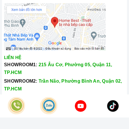
LIÊN HỆ
SHOWROOM1:
215 Âu Cơ, Phường 05, Quận 11,
TP.HCM
SHOWROOM2:
Trần Não, Phường Bình An, Quận 02,
TP.HCM
Hotline:
028.66.79.8989
Khiếu nại:
0933.800.899