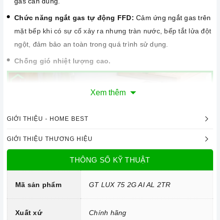
gas cần dùng.
Chức năng ngắt gas tự động FFD:
Cảm ứng ngắt gas trên
mặt bếp khi có sự cố xảy ra nhưng tràn nước, bếp tắt lửa đột
ngột, đảm bảo an toàn trong quá trình sử dụng.
Chống gió nhiệt lượng cao.
Xem thêm
GIỚI THIỆU - HOME BEST
GIỚI THIỆU THƯƠNG HIỆU
THÔNG SỐ KỸ THUẬT
Mã sản phẩm
GT LUX 75 2G AI AL 2TR
Ảnh minh họa
2. Một số lưu ý khi sử dụng sản phẩm
Xuất xứ
Chính hãng