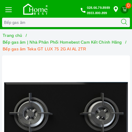
0
028.66.79.8989
0933.800.899
Trang chủ
Bếp gas âm | Nhà Phân Phối Homebest Cam Kết Chính Hãng
Bếp gas âm Teka GT LUX 75 2G AI AL 2TR