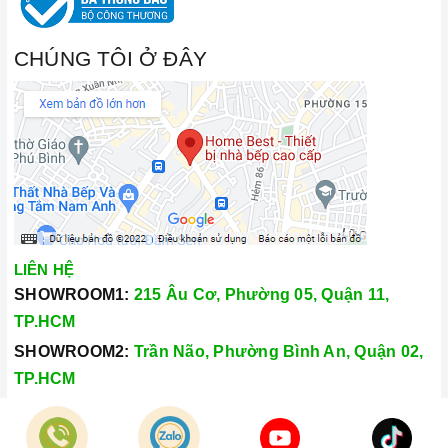
CHÚNG TÔI Ở ĐÂY
LIÊN HỆ
SHOWROOM1:
215 Âu Cơ, Phường 05, Quận 11,
TP.HCM
SHOWROOM2:
Trần Não, Phường Bình An, Quận 02,
TP.HCM
Hotline:
028.66.79.8989
Khiếu nại:
0933.800.899