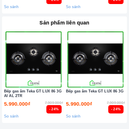
đa dạng các dòng
bếp gas TEKA
nổi tiếng, cam kết về chất
So sánh
So sánh
lượng và nguồn gốc sản phẩm chính hãng. Chúng tôi tự tin
mang đến cho quý khách hàng dịch vụ chăm sóc khách hàng
Sản phẩm liên quan
tận tâm và chính sách bảo hành, hậu mãi chuyên nghiệp nhất.
Xem thêm tại đây:
Home Best Care - Trung tâm bảo trì, sửa
chữa thiết bị nhà bếp cao cấp
Bếp gas âm Teka GT LUX 86 3G
Bếp gas âm Teka GT LUX 86 3G
AI AL 2TR
7.909.000₫
7.909.000₫
5.990.000₫
5.990.000₫
- 24%
- 24%
So sánh
So sánh