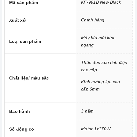
KF-991B New Black
Mã sản phẩm
Thân máy với kiểu dáng kính ngang đẹp mắt với chất liệu
inox và kính cường lực máy có tính chịu nhiệt, chịu lực rất
cao. Khách hàng có thể hoàn toàn yên tâm về độ an toàn
Chính hãng
Xuất xứ
của máy.
Máy hút mùi kính
Với kích thước 40x500x900 mm, máy có thể kết hợp với rất
Loại sản phẩm
ngang
nhiều kiểu bếp vì hầu hết các bếp đều có kích thước tương
xứng. Máy phù hợp với những không gian rộng rãi sẽ tăng
Thân đen sơn tĩnh điện
thêm vẻ sang trọng cho gian bếp của bạn.
cao cấp
Chất liệu/ màu sắc
Kính cường lực cao
cấp 6mm
3 năm
Bảo hành
Motor 1x170W
Số động cơ