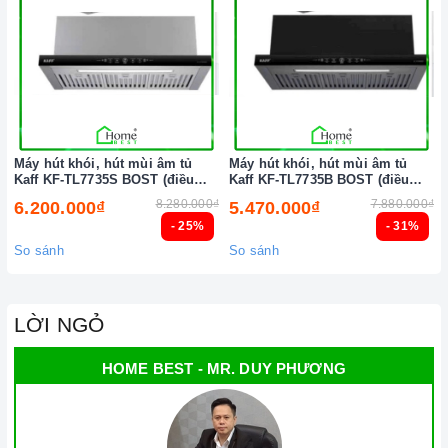
nhất.
Xem thêm tại đây:
Home Best Care - Trung tâm bảo trì, sửa
chữa thiết bị nhà bếp cao cấp
Máy hút khói, hút mùi âm tủ
Máy hút khói, hút mùi âm tủ
Kaff KF-TL7735S BOST (điều
Kaff KF-TL7735B BOST (điều
khiển cảm biến vẫy tay)
khiển cảm biến vẫy tay)
8.280.000₫
7.880.000₫
6.200.000₫
5.470.000₫
- 25%
- 31%
So sánh
So sánh
LỜI NGỎ
HOME BEST - MR. DUY PHƯƠNG