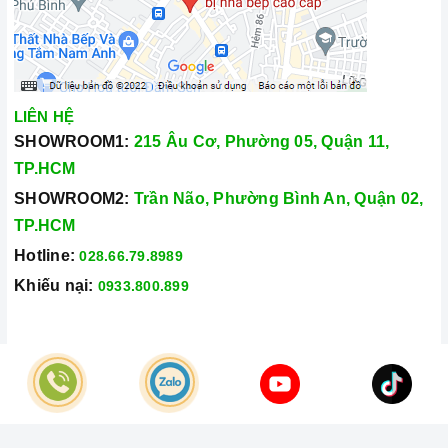
LIÊN HỆ
SHOWROOM1:
215 Âu Cơ, Phường 05, Quận 11,
TP.HCM
SHOWROOM2:
Trần Não, Phường Bình An, Quận 02,
TP.HCM
Hotline:
028.66.79.8989
Khiếu nại:
0933.800.899
© Bản quyền thuộc về
Công Ty TNHH Home Best Việt Nam
Cung cấp bởi
Sapo