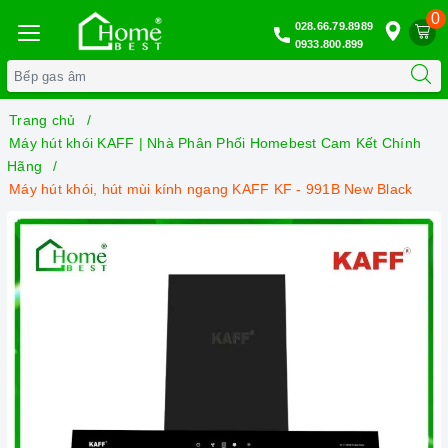
0
028.66.79.8989
0933.800.899
Trang chủ
Máy hút khói KAFF | Nhà Phân Phối Homebest Cam Kết Chính
Hãng
Máy hút khói, hút mùi kính ngang KAFF KF - 991B New Black