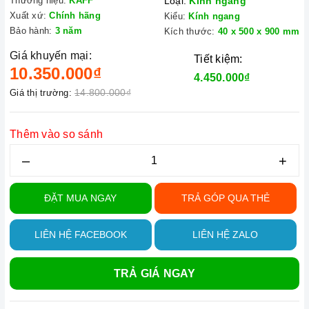
Thương hiệu:
KAFF
Loại:
Kính ngang
Xuất xứ:
Chính hãng
Kiểu:
Kính ngang
Bảo hành:
3 năm
Kích thước:
40 x 500 x 900 mm
Giá khuyến mại:
Tiết kiệm:
10.350.000₫
4.450.000₫
14.800.000₫
Giá thị trường:
Thêm vào so sánh
–
+
ĐẶT MUA NGAY
TRẢ GÓP QUA THẺ
LIÊN HỆ FACEBOOK
LIÊN HỆ ZALO
TRẢ GIÁ NGAY