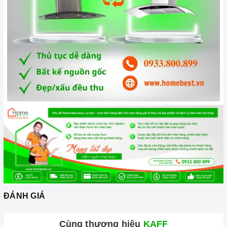
Đặc biệt để tiết kiệm điện và tăng tuổi thọ cho máy hơn hết
bạn nên sử dụng đúng tốc độ của máy, không nên lạm dụng
tốc độ cao nhất tức đối với những món ăn không chứa dầu
mỡ như các món luộc bạn chỉ cần để máy ở mức công suất
thấp, với những món chứa nhiều dầu mỡ như: chiên, xào,
rán hoặc những món nặng mùi như giả cày thì bạn mới cần
sử dụng máy hút mùi ở cấp độ cao.
Tầm 2 tháng bạn nên vệ sinh lưới lọc 1 lần. Nên bảo dưỡng
máy 12 tháng 1 lần cũng là cách để máy hoạt động tốt hơn.
3. Tại sao nên chọn mua sản phẩm tại Home Best?
Cam kết hàng chính hãng:
Chúng tôi cam kết cung cấp sản
phẩm chính hãng 100%, có nguồn gốc, xuất xứ và chứng từ
rõ ràng.
Chế độ hỗ trợ bảo hành linh hoạt:
Hướng dẫn sử dụng,
ĐÁNH GIÁ
lắp đặt, chế độ bảo hành chính hãng, hậu mãi chuyên
nghiệp, đảm bảo rằng quý khách sẽ có trải nghiệm tuyệt vời
Cùng thương hiệu
KAFF
và không gặp bất kỳ khó khăn nào trong quá trình sử dụng