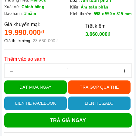
Thương hiệu:
Malloca
Loại:
Âm toàn phần
Xuất xứ:
Chính hãng
Kiểu:
Âm toàn phần
Bảo hành:
3 năm
Kích thước:
598 x 550 x 815 mm
Giá khuyến mại:
Tiết kiệm:
19.990.000₫
3.660.000₫
23.650.000₫
Giá thị trường:
Thêm vào so sánh
–
+
ĐẶT MUA NGAY
TRẢ GÓP QUA THẺ
LIÊN HỆ FACEBOOK
LIÊN HỆ ZALO
TRẢ GIÁ NGAY