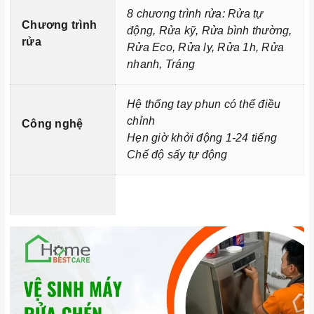
Vận chuyển lắp đặt nhanh chóng:
Đội ngũ tư vấn
8 chương trình rửa: Rửa tự
Chương trình
viên, nhân viên và kỹ thuật viên chuyên nghiệp, tận tâm
động, Rửa kỹ, Rửa bình thường,
rửa
sẽ đồng hành cùng quý khách trong quá trình mua sắm
Rửa Eco, Rửa ly, Rửa 1h, Rửa
nhanh, Tráng
và sử dụng sản phẩm.
Hệ thống tay phun có thể điều
chỉnh
Công nghệ
Hẹn giờ khởi động 1-24 tiếng
Chế độ sấy tự động
Đến với Home Best, chúng tôi tự hào cung cấp đến
khách hàng đa dạng các dòng
máy rửa
chén MALLOCA
nổi tiếng, cam kết về chất lượng và
nguồn gốc sản phẩm chính hãng. Chúng tôi tự tin mang
đến cho quý khách hàng dịch vụ chăm sóc khách hàng
tận tâm và chính sách bảo hành, hậu mãi chuyên nghiệp
nhất.