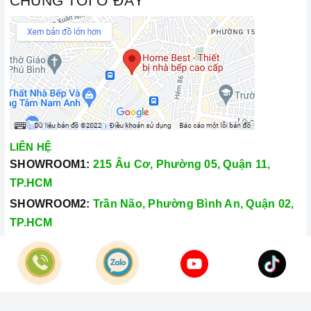
CHÚNG TÔI Ở ĐÂY
LIÊN HỆ
SHOWROOM1:
215 Âu Cơ, Phường 05, Quận 11,
TP.HCM
SHOWROOM2:
Trần Não, Phường Bình An, Quận 02,
TP.HCM
Hotline:
028.66.79.8989
Khiếu nại:
0933.800.899