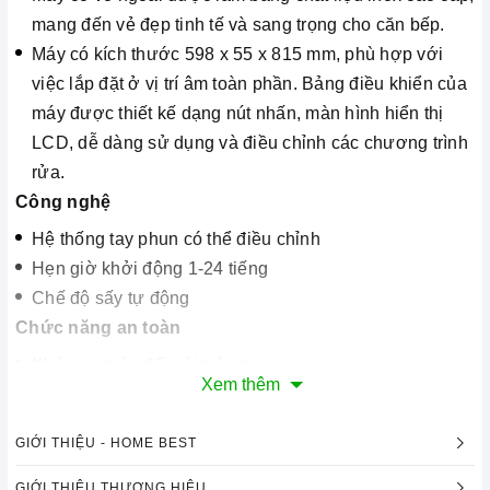
mang đến vẻ đẹp tinh tế và sang trọng cho căn bếp.
Máy có kích thước 598 x 55 x 815 mm, phù hợp với
việc lắp đặt ở vị trí âm toàn phần. Bảng điều khiển của
máy được thiết kế dạng nút nhấn, màn hình hiển thị
LCD, dễ dàng sử dụng và điều chỉnh các chương trình
rửa.
Công nghệ
Hệ thống tay phun có thể điều chỉnh
Hẹn giờ khởi động 1-24 tiếng
Chế độ sấy tự động
Chức năng an toàn
Khóa an toàn đối với trẻ em
Xem thêm
2. Một số lưu ý khi sử dụng sản phẩm
Sử dụng đúng chất tẩy rửa:
Máy rửa chén
sử dụng các
GIỚI THIỆU - HOME BEST
chất tẩy rửa chuyên dụng, không gây hại cho máy. Bạn
GIỚI THIỆU THƯƠNG HIỆU