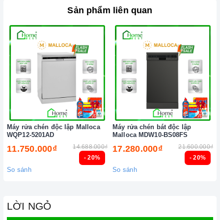
Sản phẩm liên quan
Máy rửa chén độc lập Malloca
Máy rửa chén bát độc lập
WQP12-5201AD
Malloca MDW10-BS08FS
14.688.000₫
21.600.000₫
11.750.000₫
17.280.000₫
- 20%
- 20%
So sánh
So sánh
LỜI NGỎ