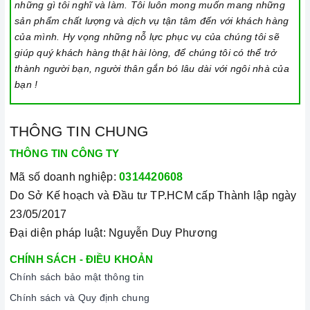
những gì tôi nghĩ và làm. Tôi luôn mong muốn mang những
sản phẩm chất lượng và dịch vụ tận tâm đến với khách hàng
Lưu ý chỉ nên thực hiện việc này khi bếp đã nguội và cách xa
của mình. Hy vọng những nỗ lực phục vụ của chúng tôi sẽ
thời gian nấu nướng để đảm bảo an toàn.
giúp quý khách hàng thật hài lòng, để chúng tôi có thể trở
Khi không sử dụng, nên cất giữ cẩn thận và bảo quản mặt
thành người bạn, người thân gắn bó lâu dài với ngôi nhà của
bếp để tránh làm trầy xước, ảnh hưởng đến cảm ứng
bếp
bạn !
từ
.
Thường xuyên lau chùi bếp và giữ vệ sinh sạch sẽ để đảm
THÔNG TIN CHUNG
bảo tuổi thọ của bếp.
THÔNG TIN CÔNG TY
3. Tại sao nên chọn mua sản phẩm tại Home Best?
Mã số doanh nghiệp:
0314420608
Cam kết hàng chính hãng:
Chúng tôi cam kết cung cấp sản
Do Sở Kế hoạch và Đầu tư TP.HCM cấp Thành lập ngày
phẩm chính hãng 100%, có nguồn gốc, xuất xứ và chứng từ
23/05/2017
rõ ràng.
Đại diện pháp luật: Nguyễn Duy Phương
Chế độ hỗ trợ bảo hành linh hoạt:
Hướng dẫn sử dụng,
CHÍNH SÁCH - ĐIỀU KHOẢN
lắp đặt, chế độ bảo hành chính hãng, hậu mãi chuyên
Chính sách bảo mật thông tin
nghiệp, đảm bảo rằng quý khách sẽ có trải nghiệm tuyệt vời
Chính sách và Quy định chung
và không gặp bất kỳ khó khăn nào trong quá trình sử dụng