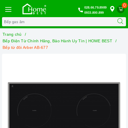
0
028.66.79.8989
0933.800.899
Trang chủ
Bếp Điện Từ Chính Hãng, Bảo Hành Uy Tín | HOME BEST
Bếp từ đôi Arber AB-677