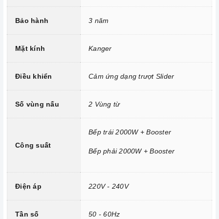
Bo mạch IGBT SIMENS Made in Germany.
Đầu đốt EGO Made in Germany.
Bảo hành
3 năm
Trang bị 9 dải công suất nấu.
Mặt kính
Kanger
Điều khiển
Cảm ứng dạng trượt Slider
Số vùng nấu
2 Vùng từ
Bếp trái 2000W + Booster
Công suất
Bếp phải 2000W + Booster
Điện áp
220V - 240V
Công nghệ hiện đại
Tính năng vượt trội
Tần số
50 - 60Hz