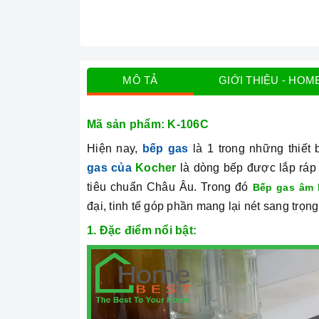
MÔ TẢ
GIỚI THIỆU - HOM
Mã sản phẩm: K-106C
Hiện nay,
bếp gas
là 1 trong những thiết 
gas của
Kocher
là dòng bếp được lắp ráp d
tiêu chuẩn Châu Âu. Trong đó
Bếp gas âm 
đại, tinh tế góp phần mang lại nét sang trọ
1. Đặc điểm nổi bật: