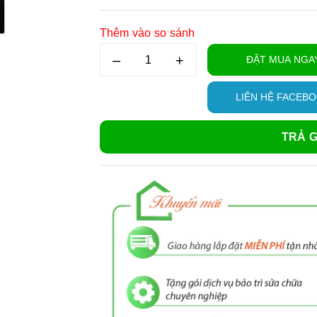
Thêm vào so sánh
–
+
ĐẶT MUA NGA
LIÊN HỆ FACEB
TRẢ G