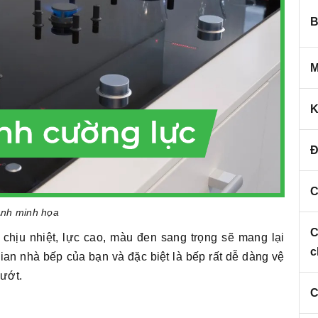
B
M
K
Đ
C
nh minh họa
C
 chịu nhiệt, lực cao, màu đen sang trọng sẽ mang lại
c
ian nhà bếp của bạn và đặc biệt là bếp rất dễ dàng vệ
 ướt.
C