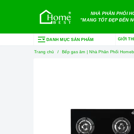
NHÀ PHÂN PHỐI H
"MANG TỐT ĐẸP ĐẾN N
GIỚI TH
DANH MỤC SẢN PHẨM
Trang chủ
Bếp gas âm | Nhà Phân Phối Homeb