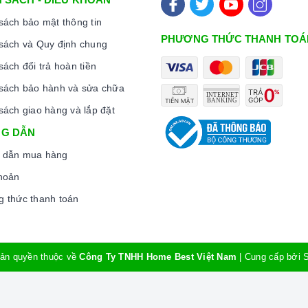
sách bảo mật thông tin
PHƯƠNG THỨC THANH TOÁ
sách và Quy định chung
sách đổi trả hoàn tiền
sách bảo hành và sửa chữa
sách giao hàng và lắp đặt
G DẪN
 dẫn mua hàng
hoản
 thức thanh toán
nh minh họa
đến trải nghiệm sản phẩm và các dịch vụ sau bán hàng, b
ên
ản quyền thuộc về
Công Ty TNHH Home Best Việt Nam
|
Cung cấp bởi
à bếp cao cấp thì vấn đề bảo trì và bảo dưỡng sản phẩm luôn