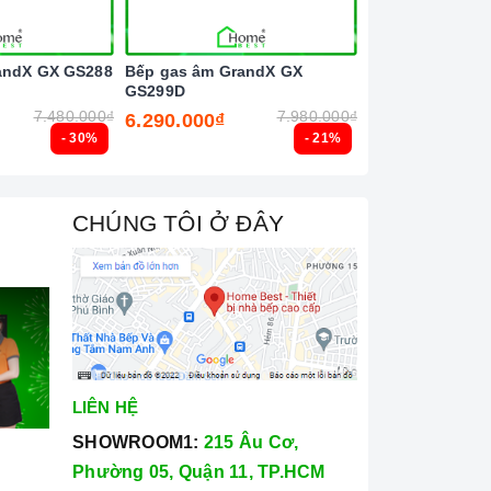
andX GX GS288
Bếp gas âm GrandX GX
Bếp gas âm Tek
GS299D
3G 40232103
7.480.000₫
7.980.000₫
6.290.000₫
6.690.000₫
- 30%
- 21%
CHÚNG TÔI Ở ĐÂY
LIÊN HỆ
SHOWROOM1:
215 Âu Cơ,
Phường 05, Quận 11, TP.HCM