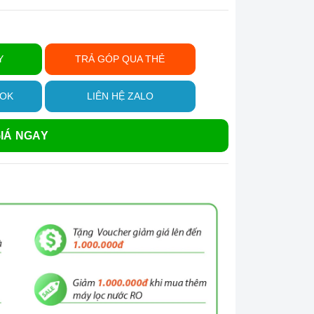
Y
TRẢ GÓP QUA THẺ
OOK
LIÊN HỆ ZALO
IÁ NGAY