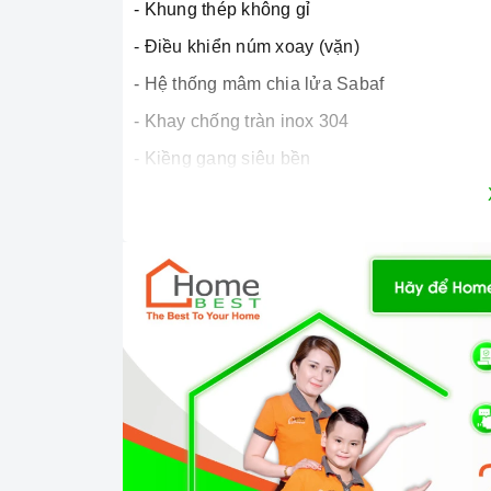
- Khung thép không gỉ
- Điều khiển núm xoay (vặn)
- Hệ thống mâm chia lửa Sabaf
- Khay chống tràn inox 304
- Kiềng gang siêu bền
- Đánh lửa bằng Pin IC 1.5V
2. Tính năng nổi bật:
- Tính năng tiết kiệm
gas
- Hệ thống cảm ứng ngắt
gas
tự động FFD
- Chống gió nhiệt lượng cao