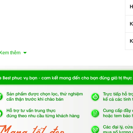
H
K
K
Xem thêm