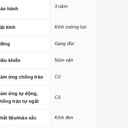
3 năm
ảo hành
Kính cường lực
ặt kính
Gang đúc
iềng
Núm vặn
iều khiển
Có
ảm ứng chống trào
ảm ứng tự động,
Có
hống tràn tự ngắt
Kính đen
hất liệu/màu sắc