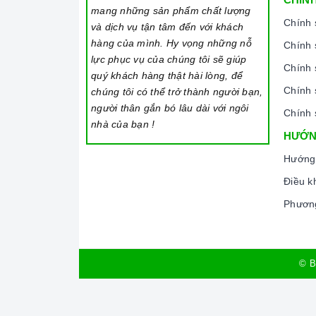
mang những sản phẩm chất lượng
Chính 
và dịch vụ tận tâm đến với khách
hàng của mình. Hy vọng những nỗ
Chính 
lực phục vụ của chúng tôi sẽ giúp
Chính 
quý khách hàng thật hài lòng, để
Chính 
chúng tôi có thể trở thành người bạn,
người thân gắn bó lâu dài với ngôi
Chính 
nhà của bạn !
HƯỚN
Hướng
Điều k
Phương
Ả
Chúng tôi không chỉ biết bán mà còn quan tâm 
© B
cạnh việc cung cấp và phân phối các thiết bị nh
được Home Best lưu tâm.