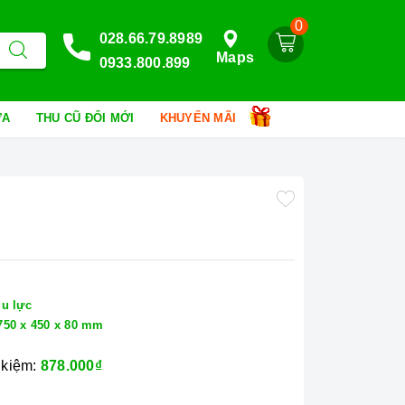
0
028.66.79.8989
Maps
0933.800.899
HỮA
THU CŨ ĐỔI MỚI
KHUYẾN MÃI
ịu lực
750 x 450 x 80 mm
 kiệm:
878.000₫