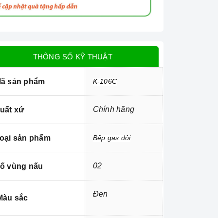
THÔNG SỐ KỸ THUẬT
ã sản phẩm
K-106C
Chính hãng
uất xứ
oại sản phẩm
Bếp gas đôi
02
ố vùng nấu
Đen
àu sắc