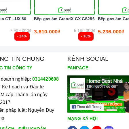
 thiết bị nhà bếp cao cấp tại Miền Nam
ka GT LUX 86
Bếp gas âm GrandX GX GS286
Bếp gas âm Gr
7.909.000₫
5.180.000₫
3.610.000₫
5.236.000₫
- 24%
- 30%
NG TIN CHUNG
KÊNH SOCIAL
G TIN CÔNG TY
FANPAGE
 doanh nghiệp:
0314420608
 Kế hoạch và Đầu tư
M cấp Thành lập ngày
/2017
iện pháp luật: Nguyễn Duy
ng
MẠNG XÃ HỘI
 SÁCH - ĐIỀU KHOẢN