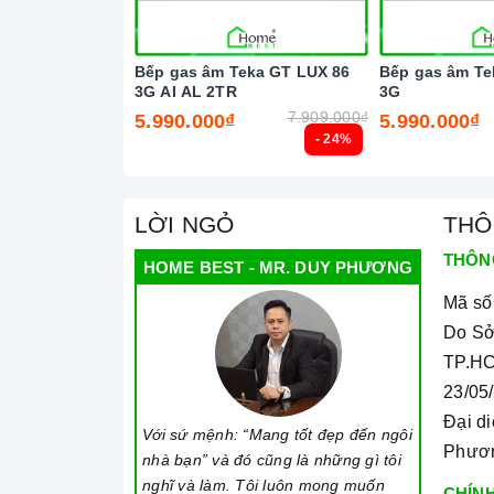
Trung tâm bảo trì - sửa chữa
Bếp gas âm Teka GT LUX 86
Bếp gas âm Te
3G AI AL 2TR
3G
7.909.000₫
5.990.000₫
5.990.000₫
- 24%
LỜI NGỎ
THÔ
THÔN
HOME BEST - MR. DUY PHƯƠNG
Mã số
Do Sở
TP.HC
23/05
Đại d
Với sứ mệnh: “Mang tốt đẹp đến ngôi
Phươ
nhà bạn” và đó cũng là những gì tôi
nghĩ và làm. Tôi luôn mong muốn
CHÍNH