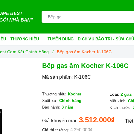
OME BEST
GÔI NHÀ BẠN"
IỆU
THƯƠNG HIỆU
TUYỂN DỤNG
DỊCH VỤ BẢO TRÌ - SỬA C
est Cam Kết Chính Hãng
Bếp gas âm Kocher K-106C
Bếp gas âm Kocher K-106C
Mã sản phẩm:
K-106C
Thương hiệu:
Kocher
Loại:
2 gas
Xuất xứ:
Chính hãng
Mặt kính:
Ch
Bảo hành:
3 năm
Kích thước:
3.512.000₫
Giá khuyến mại:
Tiết
4.390.000₫
Giá thị trường: