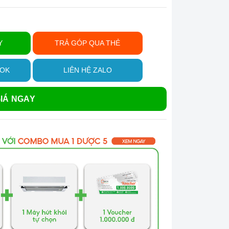
Y
TRẢ GÓP QUA THẺ
OOK
LIÊN HỆ ZALO
IÁ NGAY