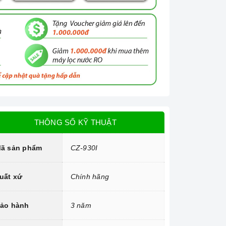
THÔNG SỐ KỸ THUẬT
ã sản phẩm
CZ-930I
uất xứ
Chính hãng
ảo hành
3 năm