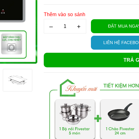
Thêm vào so sánh
–
+
ĐẶT MUA NGA
LIÊN HỆ FACEB
TRẢ G