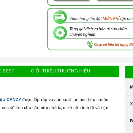
E BEST
GIỚI THIỆU THƯƠNG HIỆU
M
iệu CANZY
được lắp ráp và sản xuất tại theo tiêu chuẩn
X
 xúc sẽ làm cho căn bếp nhà bạn trở nên tinh tế và tiện
B