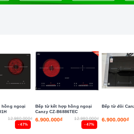
p hồng ngoại
Bếp từ kết hợp hồng ngoại
Bếp từ đôi Can
 nghệ hiện đại
01H
Canzy CZ-B6886TEC
12.980.000₫
12.980.000₫
6.900.000₫
6.900.000₫
- 47%
- 47%
a tăng nhiệt nhanh chóng trên các vùng nấu.