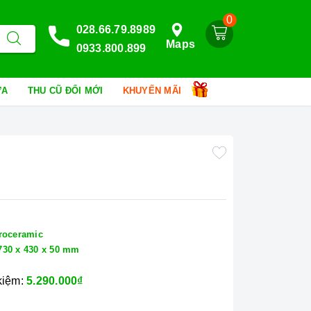
0
028.66.79.8989
Maps
0933.800.899
HỮA
THU CŨ ĐỔI MỚI
KHUYẾN MÃI
troceramic
730 x 430 x 50 mm
 kiệm:
5.290.000₫