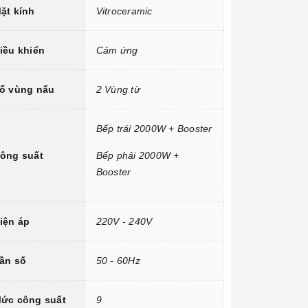
ặt kính
Vitroceramic
iều khiển
Cảm ứng
ố vùng nấu
2 Vùng từ
Bếp trái 2000W + Booster
ông suất
Bếp phải 2000W +
Booster
iện áp
220V - 240V
ần số
50 - 60Hz
ức công suất
9