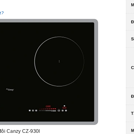
M
t?
Đ
S
C
Đ
T
M
đôi Canzy CZ-930I