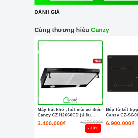
ĐÁNH GIÁ
Cùng thương hiệu
Canzy
Máy hút khói, hút mùi cổ điển
Bếp từ kết hợ
Công
Canzy CZ H2060CD (điều
Canzy CZ-SG0
khiển cảm biến vẫy tay)
4.250.000₫
3.400.000₫
6.900.000₫
Tính năng vượt trội
- 20%
Chức năng Booster:
Giúp các thiết bị bếp gi