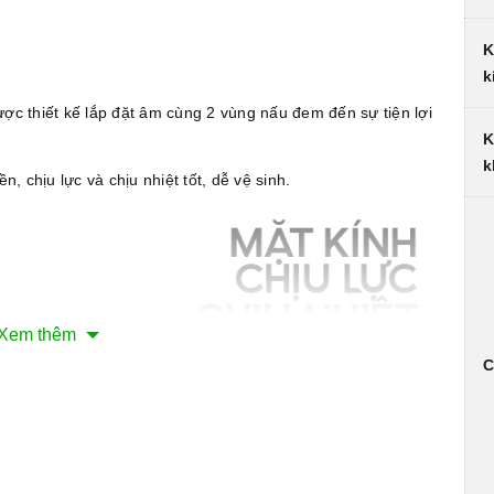
K
k
ợc thiết kế lắp đặt âm cùng 2 vùng nấu đem đến sự tiện lợi
K
k
, chịu lực và chịu nhiệt tốt, dễ vệ sinh.
Xem thêm
C