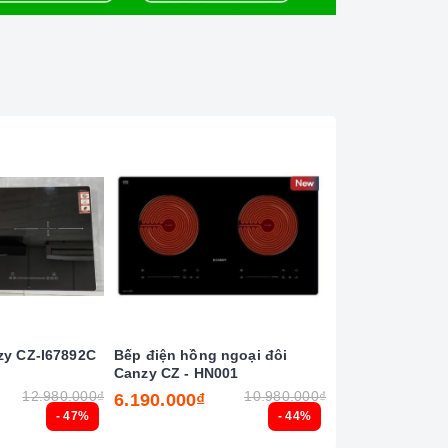
zy CZ-I67892C
Bếp điện hồng ngoại đôi
Máy hút khói, h
Canzy CZ - HN001
ngang Canzy CZ
H271CT (điều k
12.980.000₫
10.980.000₫
6.190.000₫
8.990.000₫
vẫy tay)
- 47%
- 44%