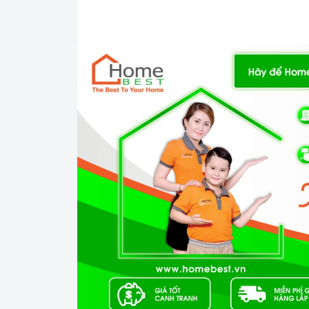
Mặt kính Vitroc
Công nghệ hiện đại
Bo mạch IGBT SIMENS.
Đầu đốt EGO.
Công nghệ biến tần INVERTER tiết kiệm điện n
Trang bị 9 dải công suất nấu.