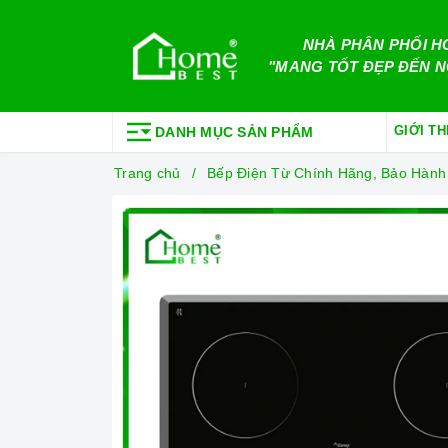
NHÀ PHÂN PHỐI H
"MANG TỐT ĐẸP ĐẾN N
GIỚI TH
DANH MỤC SẢN PHẨM
Trang chủ
Bếp Điện Từ Chính Hãng, Bảo Hành