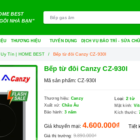
OME BEST
GÔI NHÀ BẠN"
IỆU
THƯƠNG HIỆU
TUYỂN DỤNG
DỊCH VỤ BẢO TRÌ - SỬA C
 Uy Tín | HOME BEST
Bếp từ đôi Canzy CZ-930I
Bếp từ đôi Canzy CZ-930I
Mã sản phẩm:
CZ-930I
Thương hiệu:
Canzy
Loại:
2 từ
Xuất xứ:
Châu Âu
Mặt kính:
Vi
Bảo hành:
3 năm
Kích thước:
4.600.000₫
Giá khuyến mại:
Tiết
9.890.000₫
Giá thị trường: