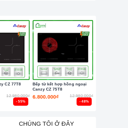
zy CZ 77T8
Bếp từ kết hợp hồng ngoại
Bếp từ đôi Latin
Canzy CZ 75T8
12.980.000₫
12.980.000₫
6.800.000₫
6.500.000₫
- 55%
- 48%
CHÚNG TÔI Ở ĐÂY