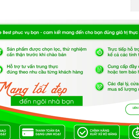
eramic chịu lực, chịu nhiệt
ăng.