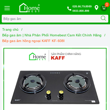
0
028.66.79.8989
0933.800.899
Trang chủ
Bếp gas âm | Nhà Phân Phối Homebest Cam Kết Chính Hãng
Bếp gas âm hồng ngoại KAFF KF-608I