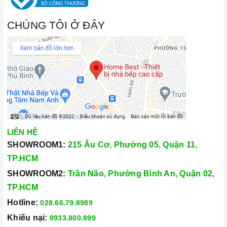
CHÚNG TÔI Ở ĐÂY
LIÊN HỆ
SHOWROOM1:
215 Âu Cơ, Phường 05, Quận 11,
TP.HCM
SHOWROOM2:
Trần Não, Phường Bình An, Quận 02,
TP.HCM
Hotline:
028.66.79.8989
Khiếu nại:
0933.800.899