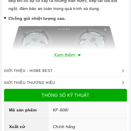
bếp khi có sự cố xảy ra nhưng tràn nước, bếp tắt lửa đột
ngột, đảm bảo an toàn trong quá trình sử dụng.
Chống gió nhiệt lượng cao.
Xem thêm
GIỚI THIỆU - HOME BEST
Ảnh minh họa
GIỚI THIỆU THƯƠNG HIỆU
2. Một số lưu ý khi sử dụng sản phẩm
THÔNG SỐ KỸ THUẬT
Lưu ý khi chọn nồi nấu
Bếp gas
có thể nấu được tất cả các nồi với nhiều chất liệu
Mã sản phẩm
KF-608I
khác nhau.
Cần chọn đáy nồi nhẵn và bằng phẳng, tránh những loại có
Xuất xứ
Chính hãng