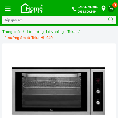
0
028.66.79.8989
0933.800.899
Trang chủ
Lò nướng, Lò vi sóng - Teka
Lò nướng âm tủ Teka HL 940