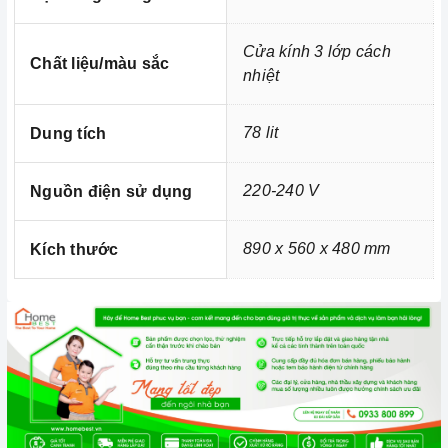
Cửa kính 3 lớp cách
Chất liệu/màu sắc
nhiệt
78 lit
Dung tích
Ảnh minh họa
220-240 V
Nguồn điện sử dụng
890 x 560 x 480 mm
Kích thước