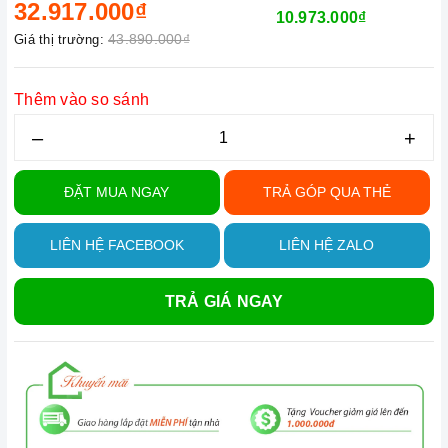
32.917.000₫
10.973.000₫
43.890.000₫
Giá thị trường:
Thêm vào so sánh
–
+
ĐẶT MUA NGAY
TRẢ GÓP QUA THẺ
LIÊN HỆ FACEBOOK
LIÊN HỆ ZALO
TRẢ GIÁ NGAY