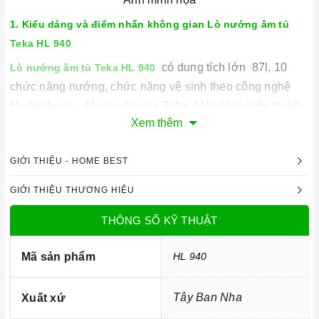
1. Kiểu dáng và điểm nhấn không gian
Lò nướng âm tủ
Teka HL 940
có dung tích lớn 87l, 10
Lò nướng âm tủ Teka HL 940
chức năng nướng, chức năng vệ sinh theo công nghệ
Hydroclean – độc quyền của
Teka
. Màn hình hiển thị kỹ
Xem thêm
thuật số, điều khiển bằng cảm ứng + nút pop-up. Mặt
ngoài bằng thép không gỉ (không in dấu vân tay)
GIỚI THIỆU - HOME BEST
thiết kế khoang lò được
Lò nướng âm tủ Teka HL 940
tráng men đặc biệt, thích hợp cho chức năng vệ sinh
GIỚI THIỆU THƯƠNG HIỆU
hydroclean.
Lò nướng
thiết kế lắp âm sang trọng, hiện
THÔNG SỐ KỸ THUẬT
đại, vỏ ngoài làm bằng chất liệu théo không gỉ. không
bám bụi, không bám dấu vân tay nên chiếc lò luôn sạch
Mã sản phẩm
HL 940
sẽ và sáng bóng.
2. Các chức năng, hệ thống trên
Lò nướng âm tủ Teka HL
Tây Ban Nha
Xuất xứ
940