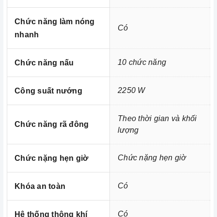
xứng đáng là một trong những người bạn
Teka HL 940
đồng hành thân thiết nhất của người nội trợ, là vật dụng
Chức năng làm nóng
Có
không thể trong gian bếp của mỗi gia đình hiện nay, nhất
nhanh
là trong cuộc sống đầy năng động và luôn bận rộn đối
với những người nội trợ vừa phải làm nhiều công việc lại
10 chức năng
Chức năng nấu
còn chăm sóc cho bữa ăn của gia đình mình.
2250 W
Công suất nướng
Theo thời gian và khối
Chức năng rã đông
lượng
Chức nặng hẹn giờ
Chức nặng hẹn giờ
Có
Khóa an toàn
Có
Hệ thống thông khí