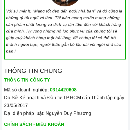
giây cho đến khi có tín hiệu thông báo.
Với sứ mệnh: “Mang tốt đẹp đến ngôi nhà bạn” và đó cũng là
Lưu ý vệ sinh và bảo quản bếp
những gì tôi nghĩ và làm. Tôi luôn mong muốn mang những
sản phẩm chất lượng và dịch vụ tận tâm đến với khách hàng
Luôn dùng khăn mềm và khô để vệ sinh mặt bếp, chú ý lau
của mình. Hy vọng những nỗ lực phục vụ của chúng tôi sẽ
thật nhẹ để tránh làm trầy xước mặt bếp.
giúp quý khách hàng thật hài lòng, để chúng tôi có thể trở
Đối với các vết bẩn cứng đầu, có thể dùng giấy ướt hoặc chất
thành người bạn, người thân gắn bó lâu dài với ngôi nhà của
tẩy rửa chuyên dụng để lau mặt bếp.
bạn !
Lưu ý chỉ nên thực hiện việc này khi bếp đã nguội và cách xa
thời gian nấu nướng để đảm bảo an toàn.
THÔNG TIN CHUNG
Khi không sử dụng, nên cất giữ cẩn thận và bảo quản mặt
THÔNG TIN CÔNG TY
bếp để tránh làm trầy xước, ảnh hưởng đến cảm ứng bếp..
Mã số doanh nghiệp:
0314420608
Thường xuyên lau chùi bếp và giữ vệ sinh sạch sẽ để đảm
Do Sở Kế hoạch và Đầu tư TP.HCM cấp Thành lập ngày
bảo tuổi thọ của bếp.
23/05/2017
3. Tại sao nên chọn mua sản phẩm tại Home Best?
Đại diện pháp luật: Nguyễn Duy Phương
CHÍNH SÁCH - ĐIỀU KHOẢN
Cam kết hàng chính hãng:
Chúng tôi cam kết cung cấp sản