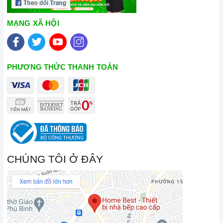
Đến với Home Best, chúng tôi tự hào cung cấp đến khách hàng
MẠNG XÃ HỘI
đa dạng các dòng
bếp từ kết hợp hồng ngoại SPELIER
nổi
tiếng, cam kết về chất lượng và nguồn gốc sản phẩm chính
hãng. Chúng tôi tự tin mang đến cho quý khách hàng dịch vụ
PHƯƠNG THỨC THANH TOÁN
chăm sóc khách hàng tận tâm và chính sách bảo hành, hậu
mãi chuyên nghiệp nhất.
Xem thêm tại đây:
Home Best Care - Trung tâm bảo trì, sửa
chữa thiết bị nhà bếp cao cấp
CHÚNG TÔI Ở ĐÂY