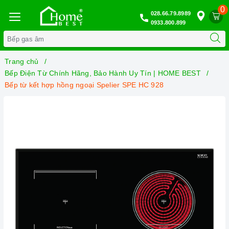
0
028.66.79.8989
0933.800.899
Trang chủ
Bếp Điện Từ Chính Hãng, Bảo Hành Uy Tín | HOME BEST
Bếp từ kết hợp hồng ngoại Spelier SPE HC 928