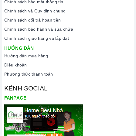
Chính sách bảo mật thông tin
phẩm chính hãng 100%, có nguồn gốc, xuất xứ và chứng từ
rõ ràng.
Chính sách và Quy định chung
Chế độ hỗ trợ bảo hành linh hoạt:
Hướng dẫn sử dụng,
Chính sách đổi trả hoàn tiền
lắp đặt, chế độ bảo hành chính hãng, hậu mãi chuyên
Chính sách bảo hành và sửa chữa
nghiệp, đảm bảo rằng quý khách sẽ có trải nghiệm tuyệt vời
Chính sách giao hàng và lắp đặt
và không gặp bất kỳ khó khăn nào trong quá trình sử dụng
HƯỚNG DẪN
sản phẩm.
Hướng dẫn mua hàng
Vận chuyển lắp đặt nhanh chóng:
Đội ngũ tư vấn viên,
Điều khoản
nhân viên và kỹ thuật viên chuyên nghiệp, tận tâm sẽ đồng
Phương thức thanh toán
hành cùng quý khách trong quá trình mua sắm và sử dụng
sản phẩm.
KÊNH SOCIAL
FANPAGE