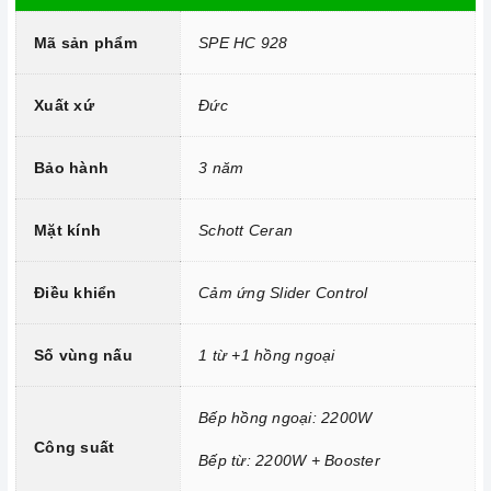
Mã sản phẩm
SPE HC 928
Xuất xứ
Đức
Công nghệ hiện đại
Sử dụng bản mạch mâm từ theo công nghệ Châu Âu
Bảo hành
3 năm
Công nghệ INVERTER tiết kiệm điện năng.
Trang bị 9 dải công suất nấu.
Mặt kính
Schott Ceran
Điều khiển
Cảm ứng Slider Control
Số vùng nấu
1 từ +1 hồng ngoại
Bếp hồng ngoại: 2200W
Công suất
Bếp từ: 2200W + Booster