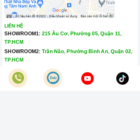
LIÊN HỆ
SHOWROOM1:
215 Âu Cơ, Phường 05, Quận 11,
TP.HCM
SHOWROOM2:
Trần Não, Phường Bình An, Quận 02,
TP.HCM
Hotline:
028.66.79.8989
Khiếu nại:
0933.800.899
© Bản quyền thuộc về
Công Ty TNHH Home Best Việt Nam
Cung cấp bởi
Sapo