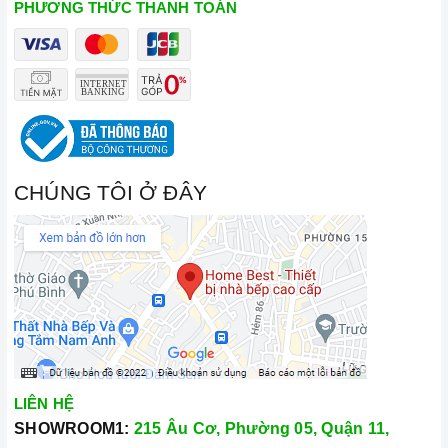
PHƯƠNG THỨC THANH TOÁN
Đến với Home Best, chúng tôi tự hào cung cấp đến khách hàng
đa dạng các dòng
bếp từ kết hợp hồng ngoại Kocher
nổi
tiếng, cam kết về chất lượng và nguồn gốc sản phẩm chính
hãng. Chúng tôi tự tin mang đến cho quý khách hàng dịch vụ
chăm sóc khách hàng tận tâm và chính sách bảo hành, hậu
CHÚNG TÔI Ở ĐÂY
mãi chuyên nghiệp nhất.
Xem thêm tại đây:
Home Best Care - Trung tâm bảo trì, sửa
chữa thiết bị nhà bếp cao cấp
LIÊN HỆ
SHOWROOM1:
215 Âu Cơ, Phường 05, Quận 11,