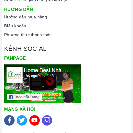
Cam kết hàng chính hãng:
Chúng tôi cam kết cung cấp sản
HƯỚNG DẪN
phẩm chính hãng 100%, có nguồn gốc, xuất xứ và chứng từ
Hướng dẫn mua hàng
rõ ràng.
Điều khoản
Chế độ hỗ trợ bảo hành linh hoạt:
Hướng dẫn sử dụng,
Phương thức thanh toán
lắp đặt, chế độ bảo hành chính hãng, hậu mãi chuyên
nghiệp, đảm bảo rằng quý khách sẽ có trải nghiệm tuyệt vời
KÊNH SOCIAL
và không gặp bất kỳ khó khăn nào trong quá trình sử dụng
FANPAGE
sản phẩm.
Vận chuyển lắp đặt nhanh chóng:
Đội ngũ tư vấn viên,
nhân viên và kỹ thuật viên chuyên nghiệp, tận tâm sẽ đồng
hành cùng quý khách trong quá trình mua sắm và sử dụng
sản phẩm.
MẠNG XÃ HỘI