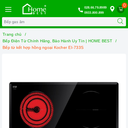
0
028.66.79.8989
0933.800.899
Trang chủ
Bếp Điện Từ Chính Hãng, Bảo Hành Uy Tín | HOME BEST
Bếp từ kết hợp hồng ngoại Kocher EI-733S