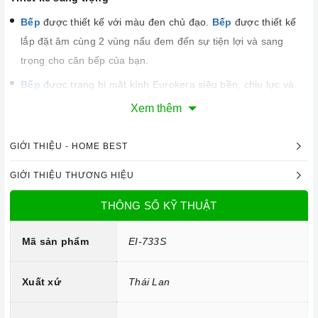
Bếp
được thiết kế với màu đen chủ đạo.
Bếp
được thiết kế
lắp đặt âm cùng 2 vùng nấu đem đến sự tiện lợi và sang
trọng cho căn bếp của bạn.
Bếp
được trang bị mặt kính Eurokera siêu bền, chịu lực và
chịu nhiệt tốt, dễ vệ sinh.
Xem thêm
GIỚI THIỆU - HOME BEST
Công nghệ hiện đại
GIỚI THIỆU THƯƠNG HIỆU
Bo mạch IGBT SIMENS Made in Germany
THÔNG SỐ KỸ THUẬT
Đầu đốt EGO Made in Germany
Công nghệ biến tần INVERTER tiết kiệm 40% điện năng.
Mã sản phẩm
EI-733S
Trang bị 10 dải công suất nấu.
Xuất xứ
Thái Lan