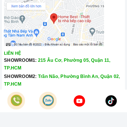
LIÊN HỆ
SHOWROOM1:
215 Âu Cơ, Phường 05, Quận 11,
TP.HCM
SHOWROOM2:
Trần Não, Phường Bình An, Quận 02,
TP.HCM
Hotline:
028.66.79.8989
Khiếu nại:
0933.800.899
© Bản quyền thuộc về
Công Ty TNHH Home Best Việt Nam