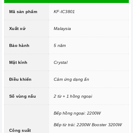
\
Mã sản phẩm
KF-IC3801
Mặt kính Crystal chịu lực chịu nhiệt
Công nghệ hiện đại
Xuất xứ
Malaysia
Bo mạch IGBT SIMENS Made in Germany
Đầu đốt EGO Made in Germany
Bảo hành
5 năm
Công nghệ biến tần INVERTER tiết kiệm 40% điện năng.
Mặt kính
Crystal
Trang bị 9 dải công suất nấu.
Điều khiển
Cảm ứng dạng ấn
Số vùng nấu
2 từ + 1 hồng ngoại
Bếp hồng ngoại: 2200W
Bếp từ trái: 2200W Booster 3200W
Công suất