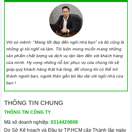
hoặc tắt tính năng này, nhấn giữ biểu tượng khóa trong vài
giây cho đến khi có tín hiệu thông báo.
Lưu ý vệ sinh và bảo quản bếp
Luôn dùng khăn mềm và khô để vệ sinh mặt bếp, chú ý lau
thật nhẹ để tránh làm trầy xước mặt bếp.
Với sứ mệnh: “Mang tốt đẹp đến ngôi nhà bạn” và đó cũng là
Đối với các vết bẩn cứng đầu, có thể dùng giấy ướt hoặc chất
những gì tôi nghĩ và làm. Tôi luôn mong muốn mang những
tẩy rửa chuyên dụng để lau mặt bếp.
sản phẩm chất lượng và dịch vụ tận tâm đến với khách hàng
của mình. Hy vọng những nỗ lực phục vụ của chúng tôi sẽ
Lưu ý chỉ nên thực hiện việc này khi bếp đã nguội và cách xa
giúp quý khách hàng thật hài lòng, để chúng tôi có thể trở
thời gian nấu nướng để đảm bảo an toàn.
thành người bạn, người thân gắn bó lâu dài với ngôi nhà của
Khi không sử dụng, nên cất giữ cẩn thận và bảo quản mặt
bạn !
bếp để tránh làm trầy xước, ảnh hưởng đến cảm ứng bếp..
Thường xuyên lau chùi bếp và giữ vệ sinh sạch sẽ để đảm
THÔNG TIN CHUNG
bảo tuổi thọ của bếp.
THÔNG TIN CÔNG TY
3. Tại sao nên chọn mua sản phẩm tại Home Best?
Mã số doanh nghiệp:
0314420608
Cam kết hàng chính hãng:
Chúng tôi cam kết cung cấp sản
Do Sở Kế hoạch và Đầu tư TP.HCM cấp Thành lập ngày