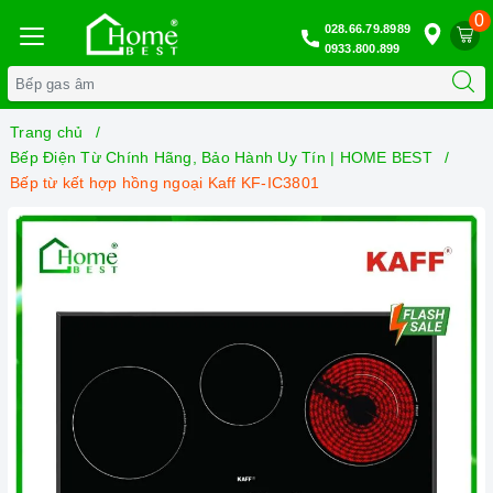
0
028.66.79.8989
0933.800.899
Trang chủ
Bếp Điện Từ Chính Hãng, Bảo Hành Uy Tín | HOME BEST
Bếp từ kết hợp hồng ngoại Kaff KF-IC3801