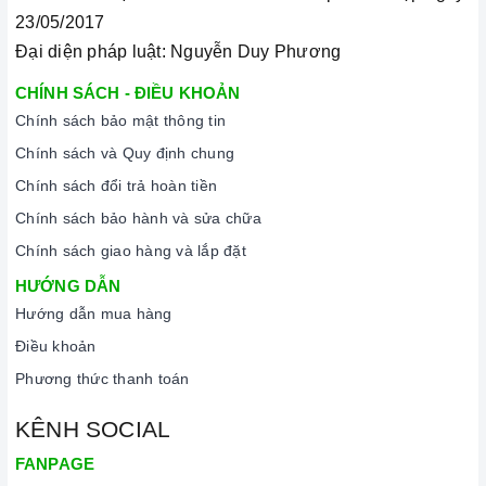
phẩm chính hãng 100%, có nguồn gốc, xuất xứ và chứng từ
23/05/2017
rõ ràng.
Đại diện pháp luật: Nguyễn Duy Phương
Chế độ hỗ trợ bảo hành linh hoạt:
Hướng dẫn sử dụng,
CHÍNH SÁCH - ĐIỀU KHOẢN
lắp đặt, chế độ bảo hành chính hãng, hậu mãi chuyên
Chính sách bảo mật thông tin
nghiệp, đảm bảo rằng quý khách sẽ có trải nghiệm tuyệt vời
Chính sách và Quy định chung
và không gặp bất kỳ khó khăn nào trong quá trình sử dụng
Chính sách đổi trả hoàn tiền
sản phẩm.
Chính sách bảo hành và sửa chữa
Vận chuyển lắp đặt nhanh chóng:
Đội ngũ tư vấn viên,
Chính sách giao hàng và lắp đặt
nhân viên và kỹ thuật viên chuyên nghiệp, tận tâm sẽ đồng
HƯỚNG DẪN
hành cùng quý khách trong quá trình mua sắm và sử dụng
Hướng dẫn mua hàng
sản phẩm.
Điều khoản
Phương thức thanh toán
KÊNH SOCIAL
FANPAGE