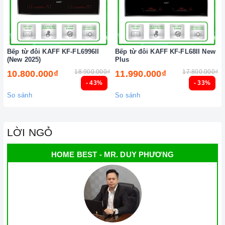
Bếp từ đôi KAFF KF-FL6996II
Bếp từ đôi KAFF KF-FL68II New
(New 2025)
Plus
18.900.000₫
17.800.000₫
10.800.000₫
11.990.000₫
- 43%
- 33%
So sánh
So sánh
LỜI NGỎ
HOME BEST - MR. DUY PHƯƠNG
Chức năng an toàn trên bếp từ
2. Một số lưu ý khi sử dụng sản phẩm
Lưu ý khi chọn nồi nấu
Lưu ý những chất liệu sau sẽ phù hợp với mặt
bếp từ
: sắt,