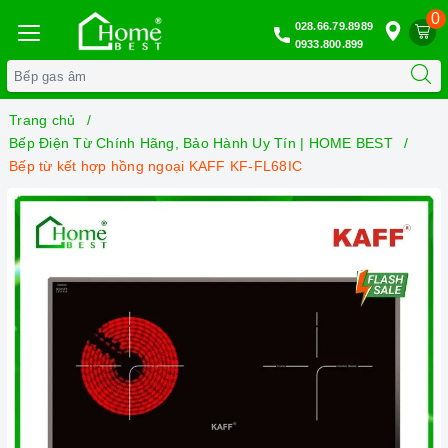
0
028.66.79.8989
0933.800.899
Trang chủ
Bếp Điện Từ Chính Hãng, Bảo Hành Uy Tín | HOME BEST
Bếp từ kết hợp hồng ngoại KAFF KF-FL68IC