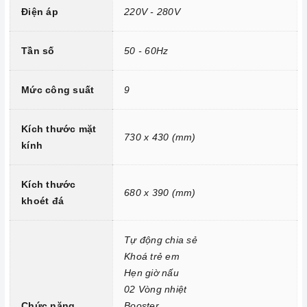
Công nghệ hiện đại
Điện áp
220V - 280V
Bo mạch IGBT SIMENS Made in Germany
Đầu đốt EGO Made in Germany
Tần số
50 - 60Hz
Công nghệ biến tần INVERTER tiết kiệm 40% điện năng.
Trang bị 9 dải công suất nấu.
Mức công suất
9
Kích thước mặt
730 x 430 (mm)
kính
Kích thước
680 x 390 (mm)
khoét đá
Tự động chia sẻ
Khoá trẻ em
Hẹn giờ nấu
Công nghệ hiện đại
02 Vòng nhiệt
Chức năng
Booster
Tính năng vượt trội