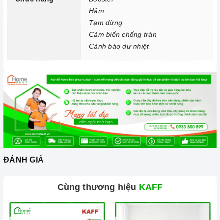
Hâm
Chức năng Tự động chia sẻ công suất:
Bếp sẽ tự động
Tạm dừng
chia sẻ công suất cho các vùng nấu khác nhau.
Cảm biến chống tràn
Chức năng Khóa trẻ em:
Tránh trường hợp trẻ nghịch
Cảnh báo dư nhiệt
ngợm bấm lung tung làm thay đổi chương trình nấu gây nguy
hiểm.
Chức năng Hẹn giờ nấu:
Người nấu không cần canh thời
gian, an toàn trong quá trình nấu mà món ăn vẫn đảm bảo
được nấu chín, giữ được hương vị và thành phần dinh dưỡng
trong thức ăn.
Chức năng 02 vòng nhiệt:
Giúp người dùng điều chỉnh
vòng nhiệt phù hợp với kích thước dụng cụ nấu, tránh bị thất
ĐÁNH GIÁ
thoát nhiệt.
Cùng thương hiệu
KAFF
Chức năng Booster:
Giúp các thiết bị bếp gia tăng nhiệt
nhanh chóng trên các vùng nấu.
Chức năng Hâm:
Bạn chỉ cần đơn giản nhấn nút chức năng