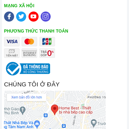
giây cho đến khi có tín hiệu thông báo.
MẠNG XÃ HỘI
Lưu ý vệ sinh và bảo quản bếp
Luôn dùng khăn mềm và khô để vệ sinh mặt bếp, chú ý lau
thật nhẹ để tránh làm trầy xước mặt bếp.
PHƯƠNG THỨC THANH TOÁN
Đối với các vết bẩn cứng đầu, có thể dùng giấy ướt hoặc chất
tẩy rửa chuyên dụng để lau mặt bếp.
Lưu ý chỉ nên thực hiện việc này khi bếp đã nguội và cách xa
thời gian nấu nướng để đảm bảo an toàn.
Khi không sử dụng, nên cất giữ cẩn thận và bảo quản mặt
bếp để tránh làm trầy xước, ảnh hưởng đến cảm ứng bếp..
CHÚNG TÔI Ở ĐÂY
Thường xuyên lau chùi bếp và giữ vệ sinh sạch sẽ để đảm
bảo tuổi thọ của bếp.
3. Tại sao nên chọn mua sản phẩm tại Home Best?
Cam kết hàng chính hãng:
Chúng tôi cam kết cung cấp sản
phẩm chính hãng 100%, có nguồn gốc, xuất xứ và chứng từ