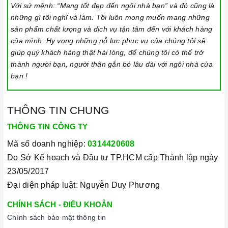
Với sứ mệnh: “Mang tốt đẹp đến ngôi nhà bạn” và đó cũng là
thép không gỉ, gang, gang tráng men hoặc các vật liệu từ
những gì tôi nghĩ và làm. Tôi luôn mong muốn mang những
tính.
sản phẩm chất lượng và dịch vụ tận tâm đến với khách hàng
Các vật liệu không hoạt động trên mặt
bếp từ
: thủy tinh,
của mình. Hy vọng những nỗ lực phục vụ của chúng tôi sẽ
đồng, nhôm, trừ khi đáy nồi có đặc tính từ tính (hút được
giúp quý khách hàng thật hài lòng, để chúng tôi có thể trở
thành người bạn, người thân gắn bó lâu dài với ngôi nhà của
nam châm).
bạn !
Bếp hồng ngoại có thể nấu được tất cả các nồi với nhiều chất
liệu khác nhau.
THÔNG TIN CHUNG
Cần chọn đáy nồi nhẵn và bằng phẳng, tránh những loại có
THÔNG TIN CÔNG TY
rãnh hoặc nồi đáy lõm.
Mã số doanh nghiệp:
0314420608
Không sử dụng dụng cụ nấu ăn mỏng hoặc chất lượng thấp,
Do Sở Kế hoạch và Đầu tư TP.HCM cấp Thành lập ngày
vì sẽ tạo ra rất nhiều tiếng ồn trong khi nấu, đồng thời dễ ảnh
23/05/2017
hưởng không tốt đến bếp.
Đại diện pháp luật: Nguyễn Duy Phương
Nên chọn nồi có đường kính đáy phù hợp với vùng nấu,
không nhỏ quá cũng không to quá. Đường kính nồi thông
CHÍNH SÁCH - ĐIỀU KHOẢN
Chính sách bảo mật thông tin
thường khoảng từ 10-35cm.