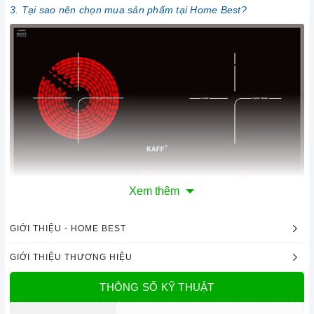
3. Tại sao nên chọn mua sản phẩm tại Home Best?
Xem thêm
Bếp từ kết hợp hồng ngoại KAFF KF-FL68IC
GIỚI THIỆU - HOME BEST
1. Đặc điểm nổi bật của sản phẩm
GIỚI THIỆU THƯƠNG HIỆU
Thiết kế sang trọng
THÔNG SỐ KỸ THUẬT
Bếp từ kết hợp hồng ngoại KAFF KF-FL68IC
được thiết kế
với màu đen chủ đạo. Bếp được thiết kế lắp đặt âm cùng