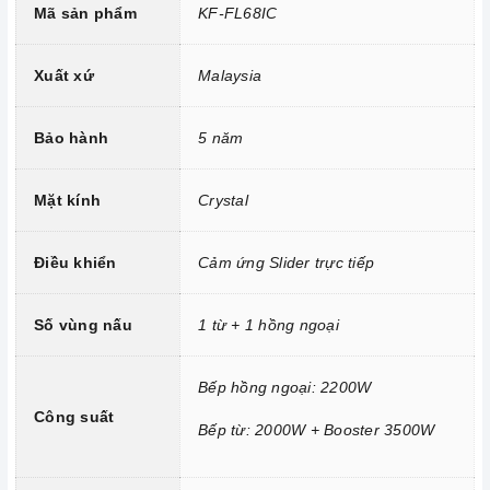
Mã sản phẩm
KF-FL68IC
2 vùng nấu đem đến sự tiện lợi và sang trọng cho căn bếp
của bạn.
Xuất xứ
Malaysia
Bếp được trang bị mặt kính Schott Ceran siêu bền, chịu lực
và chịu nhiệt tốt, dễ vệ sinh.
Bảo hành
5 năm
Mặt kính
Crystal
Điều khiển
Cảm ứng Slider trực tiếp
Số vùng nấu
1 từ + 1 hồng ngoại
Bếp hồng ngoại: 2200W
Công suất
Bếp từ: 2000W + Booster 3500W
Mặt kính Schott Ceran chịu lực, chịu nhiệt