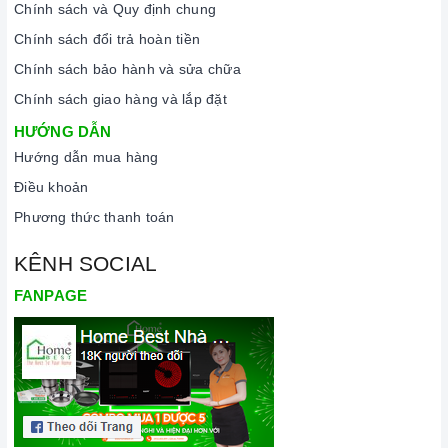
Chính sách và Quy định chung
hoặc tắt tính năng này, nhấn giữ biểu tượng khóa trong vài
Chính sách đổi trả hoàn tiền
giây cho đến khi có tín hiệu thông báo.
Chính sách bảo hành và sửa chữa
Lưu ý vệ sinh và bảo quản bếp
Chính sách giao hàng và lắp đặt
Luôn dùng khăn mềm và khô để vệ sinh mặt bếp, chú ý lau
HƯỚNG DẪN
thật nhẹ để tránh làm trầy xước mặt bếp.
Hướng dẫn mua hàng
Đối với các vết bẩn cứng đầu, có thể dùng giấy ướt hoặc chất
Điều khoản
tẩy rửa chuyên dụng để lau mặt bếp.
Phương thức thanh toán
Lưu ý chỉ nên thực hiện việc này khi bếp đã nguội và cách xa
KÊNH SOCIAL
thời gian nấu nướng để đảm bảo an toàn.
FANPAGE
Khi không sử dụng, nên cất giữ cẩn thận và bảo quản mặt
bếp để tránh làm trầy xước, ảnh hưởng đến cảm ứng bếp..
Thường xuyên lau chùi bếp và giữ vệ sinh sạch sẽ để đảm
bảo tuổi thọ của bếp.
3. Tại sao nên chọn mua sản phẩm tại Home Best?