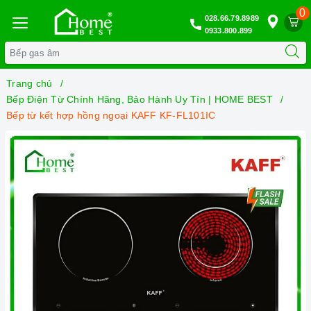
0
028.66.79.8989
0933.800.899
Trang chủ
Bếp Điện Từ Chính Hãng, Bảo Hành Uy Tín | HOME BEST
Bếp từ kết hợp hồng ngoại KAFF KF-FL101IC