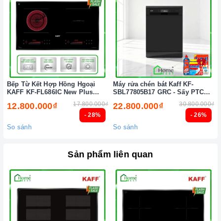
Bếp Từ Kết Hợp Hồng Hgoại
Máy rửa chén bát Kaff KF-
KAFF KF-FL686IC New Plus
SBL77805B17 GRC - Sấy PTC
(New 2026)
Tự động (New 2026)
17.800.000₫
30.800.000₫
12.800.000₫
22.800.000₫
- 28%
- 26%
So sánh
So sánh
Sản phẩm liên quan
Chức năng an toàn trên bếp từ
2. Một số lưu ý khi sử dụng sản phẩm