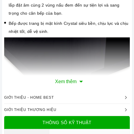
lắp đặt âm cùng 2 vùng nấu đem đến sự tiện lợi và sang
trọng cho căn bếp của bạn.
Bếp được trang bị mặt kính Crystal siêu bền, chịu lực và chịu
nhiệt tốt, dễ vệ sinh.
Xem thêm
GIỚI THIỆU - HOME BEST
GIỚI THIỆU THƯƠNG HIỆU
Mặt kính Crystal, chịu lực, chịu nhiệt
THÔNG SỐ KỸ THUẬT
Công nghệ hiện đại