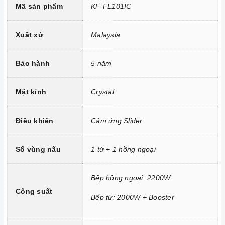
Mã sản phẩm
KF-FL101IC
Bo mạch IGBT SIMENS Made in Germany
Đầu đốt EGO Hi-light
Xuất xứ
Malaysia
Công nghệ biến tần INVERTER tiết kiệm 40% điện năng.
Trang bị 9 dải công suất nấu.
Bảo hành
5 năm
Mặt kính
Crystal
Điều khiển
Cảm ứng Slider
Số vùng nấu
1 từ + 1 hồng ngoại
Bếp hồng ngoại: 2200W
Công suất
Bếp từ: 2000W + Booster
Công nghệ hiện đại
Tính năng vượt trội