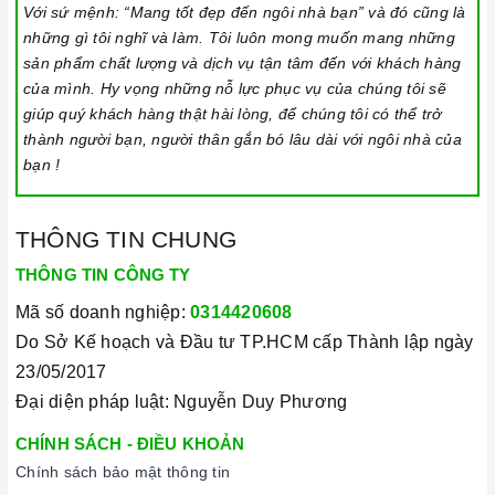
Với sứ mệnh: “Mang tốt đẹp đến ngôi nhà bạn” và đó cũng là
thường khoảng từ 10-35cm.
những gì tôi nghĩ và làm. Tôi luôn mong muốn mang những
sản phẩm chất lượng và dịch vụ tận tâm đến với khách hàng
Lưu ý trong quá trình nấu
của mình. Hy vọng những nỗ lực phục vụ của chúng tôi sẽ
Đảm bảo đọc hướng dẫn sử dụng kèm theo để biết điện áp
giúp quý khách hàng thật hài lòng, để chúng tôi có thể trở
và dòng điện yêu cầu cũng như các thông số kỹ thuật khác.
thành người bạn, người thân gắn bó lâu dài với ngôi nhà của
Làm theo hướng dẫn của nhà sản xuất.
bạn !
Đặt bếp trên bề mặt phẳng, ổn định.
THÔNG TIN CHUNG
Đặt dụng cụ nấu đúng trọng tâm của vùng nấu trước khi bật
cảm ứng để tránh các mã lỗi và để tiết kiệm điện năng.
THÔNG TIN CÔNG TY
Bật bếp bằng cách chạm vào nút bật/ tắt trên bảng điều
Mã số doanh nghiệp:
0314420608
khiển, và thao tác trượt để tăng giảm công suất/ nhiệt độ/
Do Sở Kế hoạch và Đầu tư TP.HCM cấp Thành lập ngày
thời gian.
23/05/2017
Đại diện pháp luật: Nguyễn Duy Phương
Khóa trẻ em: sử dụng để bảo đảm an toàn nếu nhà có trẻ em
và để ngăn mọi tác động làm thay đổi các cài đặt trong quá
CHÍNH SÁCH - ĐIỀU KHOẢN
trình nấu. Tất cả các nút sẽ bị khóa và chương trình nấu vẫn
Chính sách bảo mật thông tin
sẽ tiếp tục chạy khi sử dụng tính năng này. Để kích hoạt