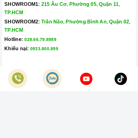
SHOWROOM1:
215 Âu Cơ, Phường 05, Quận 11,
TP.HCM
SHOWROOM2:
Trần Não, Phường Bình An, Quận 02,
TP.HCM
Hotline:
028.66.79.8989
Khiếu nại:
0933.800.899
© Bản quyền thuộc về
Công Ty TNHH Home Best Việt Nam
Cung cấp bởi
Sapo