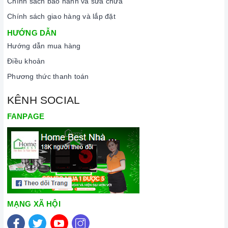
Chính sách bảo hành và sửa chữa
tiếng, cam kết về chất lượng và nguồn gốc sản phẩm chính
Chính sách giao hàng và lắp đặt
hãng. Chúng tôi tự tin mang đến cho quý khách hàng dịch vụ
HƯỚNG DẪN
chăm sóc khách hàng tận tâm và chính sách bảo hành, hậu
Hướng dẫn mua hàng
mãi chuyên nghiệp nhất.
Điều khoản
Xem thêm tại đây:
Home Best Care - Trung tâm bảo trì, sửa
Phương thức thanh toán
chữa thiết bị nhà bếp cao cấp
KÊNH SOCIAL
FANPAGE
MẠNG XÃ HỘI