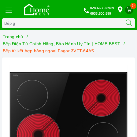
0
028.66.79.8989
0933.800.899
Trang chủ
Bếp Điện Từ Chính Hãng, Bảo Hành Uy Tín | HOME BEST
Bếp từ kết hợp hồng ngoại Fagor 3VFT-64AS