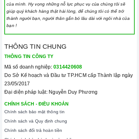
của mình. Hy vọng những nỗ lực phục vụ của chúng tôi sẽ
lắp đặt, chế độ bảo hành chính hãng, hậu mãi chuyên
giúp quý khách hàng thật hài lòng, để chúng tôi có thể trở
nghiệp, đảm bảo rằng quý khách sẽ có trải nghiệm tuyệt vời
thành người bạn, người thân gắn bó lâu dài với ngôi nhà của
và không gặp bất kỳ khó khăn nào trong quá trình sử dụng
bạn !
sản phẩm.
Vận chuyển lắp đặt nhanh chóng:
Đội ngũ tư vấn viên,
THÔNG TIN CHUNG
nhân viên và kỹ thuật viên chuyên nghiệp, tận tâm sẽ đồng
THÔNG TIN CÔNG TY
hành cùng quý khách trong quá trình mua sắm và sử dụng
Mã số doanh nghiệp:
0314420608
sản phẩm.
Do Sở Kế hoạch và Đầu tư TP.HCM cấp Thành lập ngày
23/05/2017
Đại diện pháp luật: Nguyễn Duy Phương
CHÍNH SÁCH - ĐIỀU KHOẢN
Chính sách bảo mật thông tin
Chính sách và Quy định chung
Đến với Home Best, chúng tôi tự hào cung cấp đến khách hàng
Chính sách đổi trả hoàn tiền
đa dạng các dòng
bếp từ kết hợp hồng ngoại FAGOR
nổi