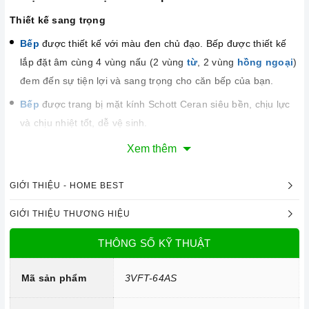
Thiết kế sang trọng
Bếp
được thiết kế với màu đen chủ đạo. Bếp được thiết kế
lắp đặt âm cùng 4 vùng nấu (2 vùng
từ
, 2 vùng
hồng ngoại
)
đem đến sự tiện lợi và sang trọng cho căn bếp của bạn.
Bếp
được trang bị mặt kính Schott Ceran siêu bền, chịu lực
và chịu nhiệt tốt, dễ vệ sinh.
Xem thêm
Công nghệ hiện đại
GIỚI THIỆU - HOME BEST
Sử dụng bản mạch mâm từ theo công nghệ Châu Âu
Công nghệ INVERTER tiết kiệm điện năng.
GIỚI THIỆU THƯƠNG HIỆU
Trang bị 9 dải công suất nấu.
THÔNG SỐ KỸ THUẬT
Mã sản phẩm
3VFT-64AS
Tính năng vượt trội
Chức năng Khóa trẻ em:
Tránh trường hợp trẻ nghịch