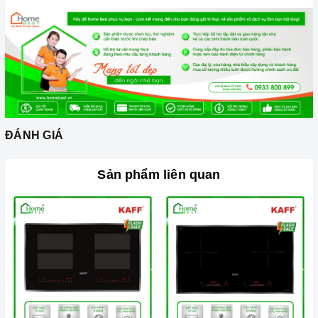
và dòng điện yêu cầu cũng như các thông số kỹ thuật khác.
Làm theo hướng dẫn của nhà sản xuất.
Đặt bếp trên bề mặt phẳng, ổn định.
Đặt dụng cụ nấu đúng trọng tâm của vùng nấu trước khi bật
cảm ứng để tránh các mã lỗi và để tiết kiệm điện năng.
Bật bếp bằng cách chạm vào nút bật/ tắt trên bảng điều
ĐÁNH GIÁ
khiển, và thao tác trượt để tăng giảm công suất/ nhiệt độ/
thời gian.
Sản phẩm liên quan
Khóa trẻ em: sử dụng để bảo đảm an toàn nếu nhà có trẻ em
và để ngăn mọi tác động làm thay đổi các cài đặt trong quá
trình nấu. Tất cả các nút sẽ bị khóa và chương trình nấu vẫn
sẽ tiếp tục chạy khi sử dụng tính năng này. Để kích hoạt
hoặc tắt tính năng này, nhấn giữ biểu tượng khóa trong vài
giây cho đến khi có tín hiệu thông báo.
Lưu ý vệ sinh và bảo quản
bếp