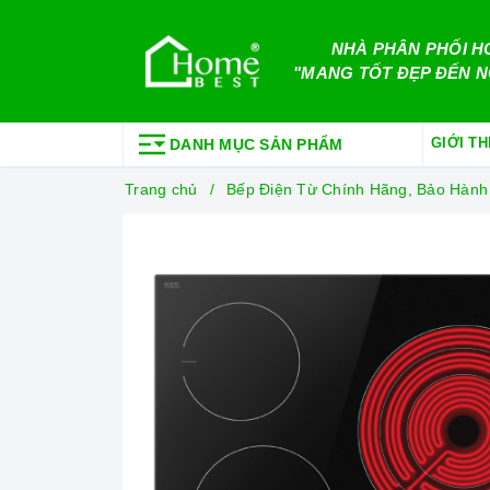
NHÀ PHÂN PHỐI H
"MANG TỐT ĐẸP ĐẾN N
GIỚI TH
DANH MỤC SẢN PHẨM
Trang chủ
Bếp Điện Từ Chính Hãng, Bảo Hành