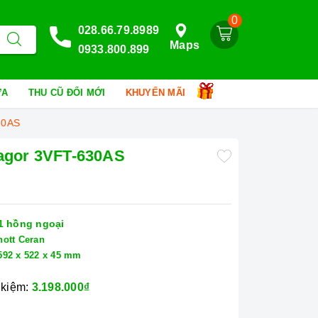
0
028.66.79.8989
Maps
0933.800.899
HỮA
THU CŨ ĐỔI MỚI
KHUYẾN MÃI
30AS
Fagor 3VFT-630AS
 1 hồng ngoại
hott Ceran
592 x 522 x 45 mm
 kiệm:
3.198.000₫