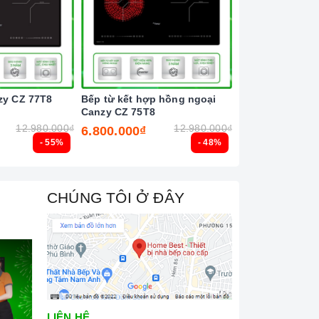
zy CZ 77T8
Bếp từ kết hợp hồng ngoại
Bếp từ đôi Latin
Canzy CZ 75T8
12.980.000₫
12.980.000₫
6.800.000₫
6.500.000₫
- 55%
- 48%
CHÚNG TÔI Ở ĐÂY
LIÊN HỆ