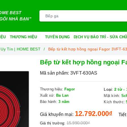
OME BEST
GÔI NHÀ BẠN"
IỆU
THƯƠNG HIỆU
TUYỂN DỤNG
DỊCH VỤ BẢO TRÌ - SỬA C
 Uy Tín | HOME BEST
Bếp từ kết hợp hồng ngoại Fagor 3VFT-6
Bếp từ kết hợp hồng ngoại 
Mã sản phẩm:
3VFT-630AS
Thương hiệu:
Fagor
Loại:
2 từ -
Xuất xứ:
Ba Lan
Mặt kính:
Sc
Bảo hành:
3 năm
Kích thước:
12.792.000₫
Giá khuyến mại:
Tiết
15.990.000₫
Giá thị trường: