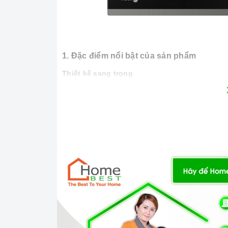
1. Đặc điểm nổi bật của sản phẩm
Thiết kế sang trọng
Bếp
được thiết kế với màu đen chủ đạo. Bếp đ
hồng ngoại
) đem đến sự tiện lợi và sang trọ
Bếp
được trang bị mặt kính Schott Ceran siêu bề