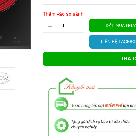
Thêm vào so sánh
–
+
ĐẶT MUA NGA
LIÊN HỆ FACEB
TRẢ G