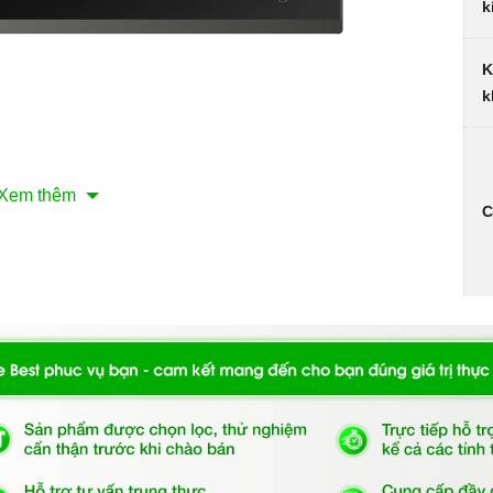
k
K
k
Xem thêm
ược thiết kế lắp đặt âm cùng 3 vùng nấu (2 vùng
từ
, 1 vùng
C
ng cho căn bếp của bạn.
n, chịu lực và chịu nhiệt tốt, dễ vệ sinh.