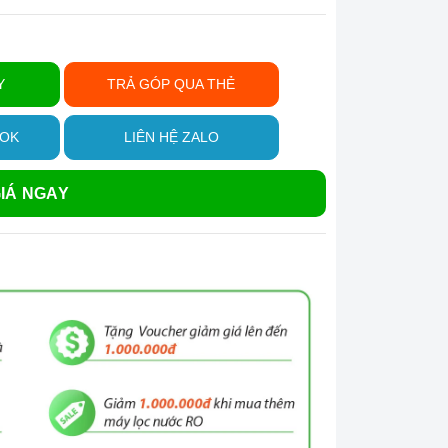
Y
TRẢ GÓP QUA THẺ
OOK
LIÊN HỆ ZALO
IÁ NGAY