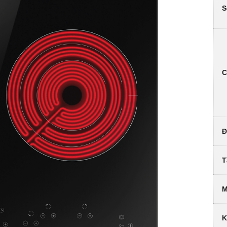
S
C
Đ
T
M
K