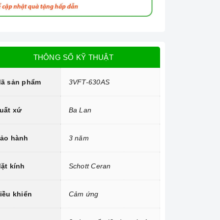
THÔNG SỐ KỸ THUẬT
ã sản phẩm
3VFT-630AS
uất xứ
Ba Lan
ảo hành
3 năm
ặt kính
Schott Ceran
iều khiển
Cảm ứng