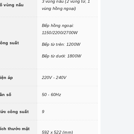
3 vùng nấu (2 vùng từ, 1
ố vùng nấu
vùng hồng ngoại)
Bếp hồng ngoại:
1150/2200/2700W
ông suất
Bếp từ trên: 1200W
Bếp từ dưới: 1800W
iện áp
220V - 240V
ần số
50 - 60Hz
ức công suất
9
ích thước mặt
592 x 522 (mm)