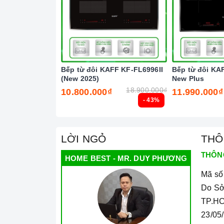
Bếp từ đôi KAFF KF-FL6996II
Bếp từ đôi KA
(New 2025)
New Plus
18.900.000₫
10.800.000₫
11.990.000₫
- 43%
LỜI NGỎ
THÔ
THÔN
HOME BEST - MR. DUY PHƯƠNG
Mã số
Tính năng vượt trội
Do Sở
Chức năng Khóa trẻ em:
Tránh trường hợp tr
TP.HC
gây nguy hiểm.
23/05