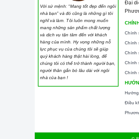
Chức năng Hẹn giờ nấu:
Người nấu không cần
Đại d
Với sứ mệnh: “Mang tốt đẹp đến ngôi
vẫn đảm bảo được nấu chín, giữ được hương vị
Phươ
nhà bạn” và đó cũng là những gì tôi
nghĩ và làm. Tôi luôn mong muốn
Chức năng 02 vòng nhiệt:
Giúp người dùng đ
CHÍNH
mang những sản phẩm chất lượng
tránh bị thất thoát nhiệt.
Chính 
và dịch vụ tận tâm đến với khách
Chức năng Tự đun sôi:
Bạn chỉ cần đơn giản
hàng của mình. Hy vọng những nỗ
Chính 
hoạt động.
lực phục vụ của chúng tôi sẽ giúp
Chính 
quý khách hàng thật hài lòng, để
Chức năng Cảnh báo dư nhiệt:
Bếp cảnh báo
Chính 
chúng tôi có thể trở thành người bạn,
năng rủi ro bị bỏng.
người thân gắn bó lâu dài với ngôi
Chính 
nhà của bạn !
HƯỚN
2. Một số lưu ý khi sử dụng sản phẩm
Hướng
Lưu ý khi chọn nồi nấu
Điều k
Lưu ý những chất liệu sau sẽ phù hợp với mặt
Phương
vật liệu từ tính.
Các vật liệu không hoạt động trên mặt
bếp từ
:
được nam châm).
© B