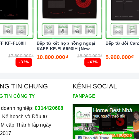
FF KF-FL68II
Bếp từ kết hợp hồng ngoại
Bếp từ đôi Can
KAFF KF-FL6996IH (New
2025)
17.800.000₫
18.900.000₫
10.800.000₫
5.900.000₫
- 33%
- 43%
NG TIN CHUNG
KÊNH SOCIAL
G TIN CÔNG TY
FANPAGE
 doanh nghiệp:
0314420608
 Kế hoạch và Đầu tư
ẻ nghịch ngợm bấm lung tung làm thay đổi chương trình nấu
M cấp Thành lập ngày
/2017