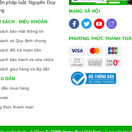
 canh thời gian, an toàn trong quá trình nấu mà món ăn
iện pháp luật: Nguyễn Duy
 và thành phần dinh dưỡng trong thức ăn.
ng
MẠNG XÃ HỘI
iều chỉnh vòng nhiệt phù hợp với kích thước dụng cụ nấu,
 SÁCH - ĐIỀU KHOẢN
sách bảo mật thông tin
 nhấn nút chức năng này và để bếp tự điều chỉnh công suất
PHƯƠNG THỨC THANH TOÁ
sách và Quy định chung
sách đổi trả hoàn tiền
 người dùng không chạm tay vào vùng nóng, giảm thiểu khả
sách bảo hành và sửa chữa
sách giao hàng và lắp đặt
G DẪN
 dẫn mua hàng
hoản
bếp từ
: sắt, thép không gỉ, gang, gang tráng men hoặc các
 thức thanh toán
 thủy tinh, đồng, nhôm, trừ khi đáy nồi có đặc tính từ tính (hút
ản quyền thuộc về
Công Ty TNHH Home Best Việt Nam
|
Cung cấp bởi