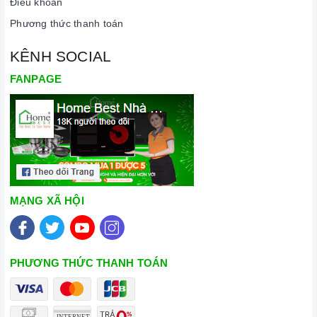
Điều khoản
Các vật liệu không hoạt động trên mặt
bếp từ
: thủy tinh,
Phương thức thanh toán
đồng, nhôm, trừ khi đáy nồi có đặc tính từ tính (hút được
nam châm).
KÊNH SOCIAL
Bếp hồng ngoại có thể nấu được tất cả các nồi với nhiều chất
FANPAGE
liệu khác nhau.
Cần chọn đáy nồi nhẵn và bằng phẳng, tránh những loại có
rãnh hoặc nồi đáy lõm.
Không sử dụng dụng cụ nấu ăn mỏng hoặc chất lượng thấp,
vì sẽ tạo ra rất nhiều tiếng ồn trong khi nấu, đồng thời dễ ảnh
hưởng không tốt đến
bếp từ
.
MẠNG XÃ HỘI
Nên chọn nồi có đường kính đáy phù hợp với vùng nấu,
không nhỏ quá cũng không to quá. Đường kính nồi thông
thường khoảng từ 10-35cm.
PHƯƠNG THỨC THANH TOÁN
Lưu ý trong quá trình nấu
Đảm bảo đọc hướng dẫn sử dụng kèm theo để biết điện áp