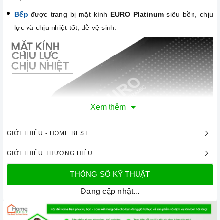
Bếp
được trang bị mặt kính
EURO Platinum
siêu bền, chịu
lực và chịu nhiệt tốt, dễ vệ sinh.
Xem thêm
GIỚI THIỆU - HOME BEST
GIỚI THIỆU THƯƠNG HIỆU
Mặt kính Euro Glass Platinum chịu lực, chịu nhiệt
THÔNG SỐ KỸ THUẬT
Đang cập nhật...
Công nghệ hiện đại
Sử dụng bản mạch mâm từ theo công nghệ Châu Âu