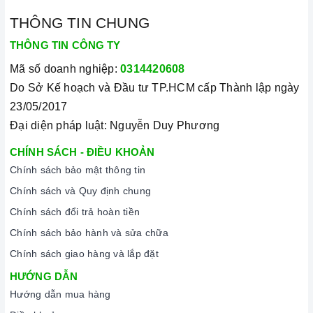
THÔNG TIN CHUNG
THÔNG TIN CÔNG TY
Mã số doanh nghiệp:
0314420608
Do Sở Kế hoạch và Đầu tư TP.HCM cấp Thành lập ngày
23/05/2017
Đại diện pháp luật: Nguyễn Duy Phương
CHÍNH SÁCH - ĐIỀU KHOẢN
Chính sách bảo mật thông tin
Chức năng an toàn
Chính sách và Quy định chung
Chính sách đổi trả hoàn tiền
2. Một số lưu ý khi sử dụng sản phẩm
Chính sách bảo hành và sửa chữa
Lưu ý khi chọn nồi nấu
Chính sách giao hàng và lắp đặt
Lưu ý những chất liệu sau sẽ phù hợp với mặt
bếp từ
: sắt,
HƯỚNG DẪN
thép không gỉ, gang, gang tráng men hoặc các vật liệu từ
Hướng dẫn mua hàng
tính.