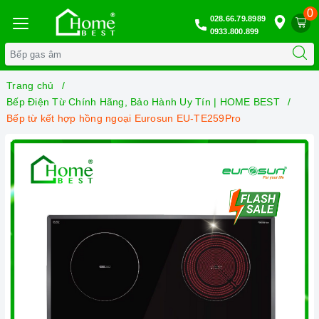
0
028.66.79.8989
0933.800.899
Trang chủ
Bếp Điện Từ Chính Hãng, Bảo Hành Uy Tín | HOME BEST
Bếp từ kết hợp hồng ngoại Eurosun EU-TE259Pro