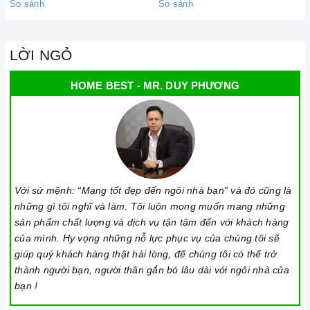
So sánh
So sánh
chương trình, nghĩa là các vùng nấu có thể bị tạm dừng và
sau đó khi nhấn lại, nó sẽ tiếp tục quá trình nấu.
LỜI NGỎ
Chức năng Cảm biến chống tràn:
Nếu nước hoặc thức ăn
bị tràn ra mặt bếp, cảm ứng sẽ phát ra tiếng bíp và tự động
HOME BEST - MR. DUY PHƯƠNG
tắt để đảm bảo an toàn cho người dùng và giữ cho
bếp
sạch
sẽ hơn.
Chức năng Cảm ứng quá nhiệt:
Khi nhiệt độ quá cao hơn
mức cho phép thì
bếp
từ sẽ tự động ngắt và cảnh báo cho
người dùng mã lỗi E1 trên bảng điều khiển.
Với sứ mệnh: “Mang tốt đẹp đến ngôi nhà bạn” và đó cũng là
những gì tôi nghĩ và làm. Tôi luôn mong muốn mang những
sản phẩm chất lượng và dịch vụ tận tâm đến với khách hàng
của mình. Hy vọng những nỗ lực phục vụ của chúng tôi sẽ
giúp quý khách hàng thật hài lòng, để chúng tôi có thể trở
thành người bạn, người thân gắn bó lâu dài với ngôi nhà của
bạn !