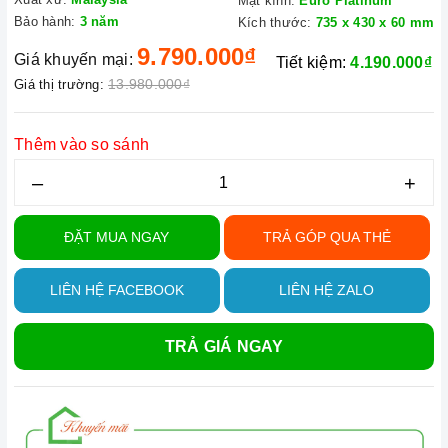
Mặt kính:
Euro Platinum
Bảo hành:
3 năm
Kích thước:
735 x 430 x 60 mm
9.790.000₫
Giá khuyến mại:
Tiết kiệm:
4.190.000₫
13.980.000₫
Giá thị trường:
Thêm vào so sánh
–
+
ĐẶT MUA NGAY
TRẢ GÓP QUA THẺ
LIÊN HỆ FACEBOOK
LIÊN HỆ ZALO
TRẢ GIÁ NGAY