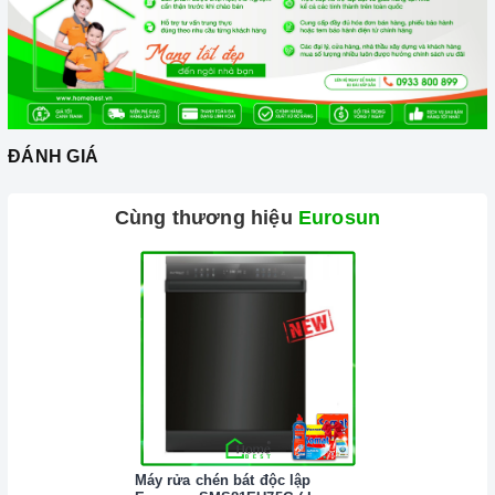
Công nghệ biến tần INVERTER tiết kiệm 30% điện năng.
Trang bị 9 dải công suất nấu.
ĐÁNH GIÁ
Cùng thương hiệu
Eurosun
Công nghệ hiện đại
Tính năng vượt trội
Chức năng Tự động chia sẻ công suất:
Bếp
sẽ tự động
chia sẻ công suất cho các vùng nấu khác nhau.
Máy rửa chén bát độc lập