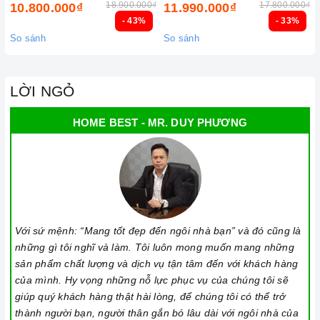
Khóa trẻ em: sử dụng để bảo đảm an toàn nếu nhà có trẻ em
18.900.000₫
17.800.000₫
10.800.000₫
11.990.000₫
- 43%
- 33%
và để ngăn mọi tác động làm thay đổi các cài đặt trong quá
So sánh
So sánh
trình nấu. Tất cả các nút sẽ bị khóa và chương trình nấu vẫn
sẽ tiếp tục chạy khi sử dụng tính năng này. Để kích hoạt
hoặc tắt tính năng này, nhấn giữ biểu tượng khóa trong vài
LỜI NGỎ
giây cho đến khi có tín hiệu thông báo.
HOME BEST - MR. DUY PHƯƠNG
Lưu ý vệ sinh và bảo quản bếp
Luôn dùng khăn mềm và khô để vệ sinh mặt bếp, chú ý lau
thật nhẹ để tránh làm trầy xước mặt bếp.
Đối với các vết bẩn cứng đầu, có thể dùng giấy ướt hoặc chất
tẩy rửa chuyên dụng để lau mặt bếp.
Với sứ mệnh: “Mang tốt đẹp đến ngôi nhà bạn” và đó cũng là
Lưu ý chỉ nên thực hiện việc này khi bếp đã nguội và cách xa
những gì tôi nghĩ và làm. Tôi luôn mong muốn mang những
thời gian nấu nướng để đảm bảo an toàn.
sản phẩm chất lượng và dịch vụ tận tâm đến với khách hàng
của mình. Hy vọng những nỗ lực phục vụ của chúng tôi sẽ
Khi không sử dụng, nên cất giữ cẩn thận và bảo quản mặt
giúp quý khách hàng thật hài lòng, để chúng tôi có thể trở
bếp để tránh làm trầy xước, ảnh hưởng đến cảm ứng bếp..
thành người bạn, người thân gắn bó lâu dài với ngôi nhà của