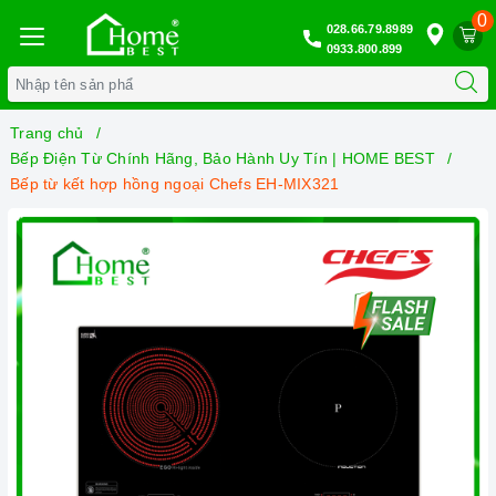
0
028.66.79.8989
0933.800.899
Trang chủ
Bếp Điện Từ Chính Hãng, Bảo Hành Uy Tín | HOME BEST
Bếp từ kết hợp hồng ngoại Chefs EH-MIX321