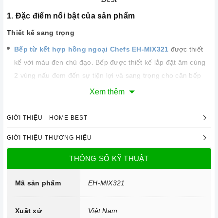
1. Đặc điểm nổi bật của sản phẩm
Thiết kế sang trọng
Bếp từ kết hợp hồng ngoại Chefs EH-MIX321
được thiết
kế với màu đen chủ đạo. Bếp được thiết kế lắp đặt âm cùng
2 vùng nấu đem đến sự tiện lợi và sang trọng cho căn bếp
của bạn.
Xem thêm
Bếp được trang bị mặt kính Eurokera siêu bền, chịu lực và
GIỚI THIỆU - HOME BEST
chịu nhiệt tốt, dễ vệ sinh.
GIỚI THIỆU THƯƠNG HIỆU
Mặt kính chịu lực chịu nhiệt
THÔNG SỐ KỸ THUẬT
Công nghệ hiện đại
Mã sản phẩm
EH-MIX321
Sử dụng bản mạch mâm từ theo công nghệ Châu Âu
Công nghệ INVERTER tiết kiệm điện năng.
Xuất xứ
Việt Nam
Trang bị 9 dải công suất nấu.