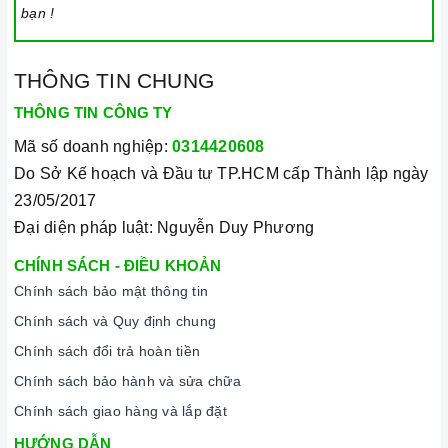
Thường xuyên lau chùi bếp và giữ vệ sinh sạch sẽ để đảm
bạn !
bảo tuổi thọ của bếp.
3. Tại sao nên chọn mua sản phẩm tại Home Best?
THÔNG TIN CHUNG
Cam kết hàng chính hãng:
Chúng tôi cam kết cung cấp sản
THÔNG TIN CÔNG TY
phẩm chính hãng 100%, có nguồn gốc, xuất xứ và chứng từ
Mã số doanh nghiệp:
0314420608
rõ ràng.
Do Sở Kế hoạch và Đầu tư TP.HCM cấp Thành lập ngày
Chế độ hỗ trợ bảo hành linh hoạt:
Hướng dẫn sử dụng,
23/05/2017
lắp đặt, chế độ bảo hành chính hãng, hậu mãi chuyên
Đại diện pháp luật: Nguyễn Duy Phương
nghiệp, đảm bảo rằng quý khách sẽ có trải nghiệm tuyệt vời
CHÍNH SÁCH - ĐIỀU KHOẢN
và không gặp bất kỳ khó khăn nào trong quá trình sử dụng
Chính sách bảo mật thông tin
sản phẩm.
Chính sách và Quy định chung
Vận chuyển lắp đặt nhanh chóng:
Đội ngũ tư vấn viên,
Chính sách đổi trả hoàn tiền
nhân viên và kỹ thuật viên chuyên nghiệp, tận tâm sẽ đồng
Chính sách bảo hành và sửa chữa
hành cùng quý khách trong quá trình mua sắm và sử dụng
sản phẩm.
Chính sách giao hàng và lắp đặt
HƯỚNG DẪN