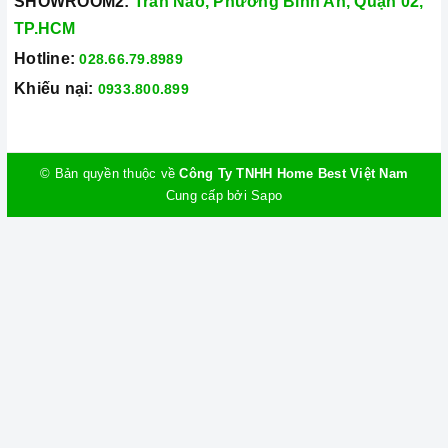
SHOWROOM2:
Trần Não, Phường Bình An, Quận 02,
TP.HCM
Hotline:
028.66.79.8989
Khiếu nại:
0933.800.899
© Bản quyền thuộc về
Công Ty TNHH Home Best Việt Nam
Cung cấp bởi
Sapo