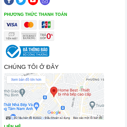
Đến với Home Best, chúng tôi tự hào cung cấp đến khách hàng
đa dạng các dòng
bếp từ kết hợp hồng ngoại CANZY
nổi
PHƯƠNG THỨC THANH TOÁN
tiếng, cam kết về chất lượng và nguồn gốc sản phẩm chính
hãng. Chúng tôi tự tin mang đến cho quý khách hàng dịch vụ
chăm sóc khách hàng tận tâm và chính sách bảo hành, hậu
mãi chuyên nghiệp nhất.
Xem thêm tại đây:
Home Best Care - Trung tâm bảo trì, sửa
chữa thiết bị nhà bếp cao cấp
CHÚNG TÔI Ở ĐÂY
LIÊN HỆ