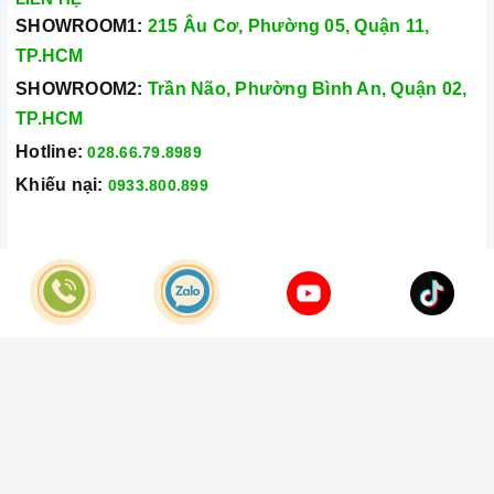
SHOWROOM1:
215 Âu Cơ, Phường 05, Quận 11,
TP.HCM
SHOWROOM2:
Trần Não, Phường Bình An, Quận 02,
TP.HCM
Hotline:
028.66.79.8989
Khiếu nại:
0933.800.899
© Bản quyền thuộc về
Công Ty TNHH Home Best Việt Nam
Cung cấp bởi
Sapo