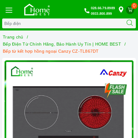
0
028.66.79.8989
0933.800.899
Trang chủ
Bếp Điện Từ Chính Hãng, Bảo Hành Uy Tín | HOME BEST
Bếp từ kết hợp hồng ngoại Canzy CZ-TL867DT