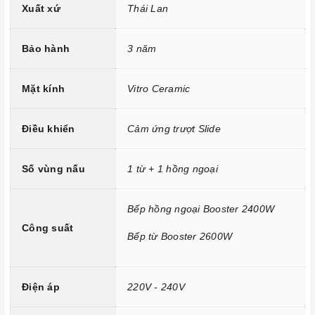
Xuất xứ
Thái Lan
Công nghệ biến tần INVERTER điện năng.
Trang bị 9 dải công suất nấu.
Bảo hành
3 năm
Mặt kính
Vitro Ceramic
Điều khiển
Cảm ứng trượt Slide
Số vùng nấu
1 từ + 1 hồng ngoại
Bếp hồng ngoại Booster 2400W
Công suất
Công nghệ hiện đại
Bếp từ Booster 2600W
Tính năng vượt trội
Điện áp
220V - 240V
Chức năng Khóa trẻ em:
Tránh trường hợp trẻ nghịch
ngợm bấm lung tung làm thay đổi chương trình nấu gây nguy