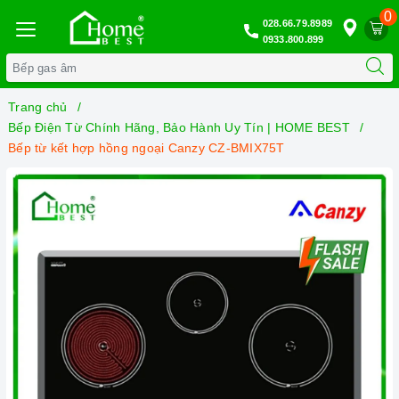
0
028.66.79.8989
0933.800.899
Trang chủ
Bếp Điện Từ Chính Hãng, Bảo Hành Uy Tín | HOME BEST
Bếp từ kết hợp hồng ngoại Canzy CZ-BMIX75T