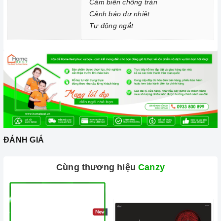
Cảm biến chống tràn
Chức năng Cảnh báo dư nhiệt:
Bếp cảnh báo người dùng
Cảnh báo dư nhiệt
không chạm tay vào vùng nóng, giảm thiểu khả năng rủi ro bị
Tự động ngắt
bỏng.
Chức năng Tự động ngắt:
Khi bếp không sử dụng và quá
nhiệt bếp sẽ tự ngắt để phòng tránh nguy cơ cháy nổ, hoả
hoạn.
ĐÁNH GIÁ
Cùng thương hiệu
Canzy