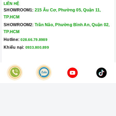
LIÊN HỆ
Xem thêm tại đây:
Home Best Care - Trung tâm bảo trì, sửa
SHOWROOM1:
215 Âu Cơ, Phường 05, Quận 11,
chữa thiết bị nhà bếp cao cấp
TP.HCM
SHOWROOM2:
Trần Não, Phường Bình An, Quận 02,
TP.HCM
Hotline:
028.66.79.8989
Khiếu nại:
0933.800.899
© Bản quyền thuộc về
Công Ty TNHH Home Best Việt Nam
Cung cấp bởi
Sapo