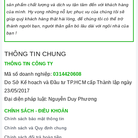
Đặt dụng cụ nấu đúng trọng tâm của vùng nấu trước khi bật
sản phẩm chất lượng và dịch vụ tận tâm đến với khách hàng
cảm ứng để tránh các mã lỗi và để tiết kiệm điện năng.
của mình. Hy vọng những nỗ lực phục vụ của chúng tôi sẽ
giúp quý khách hàng thật hài lòng, để chúng tôi có thể trở
Bật bếp bằng cách chạm vào nút bật/ tắt trên bảng điều
thành người bạn, người thân gắn bó lâu dài với ngôi nhà của
khiển, và thao tác trượt để tăng giảm công suất/ nhiệt độ/
bạn !
thời gian.
Khóa trẻ em: sử dụng để bảo đảm an toàn nếu nhà có trẻ em
THÔNG TIN CHUNG
và để ngăn mọi tác động làm thay đổi các cài đặt trong quá
THÔNG TIN CÔNG TY
trình nấu. Tất cả các nút sẽ bị khóa và chương trình nấu vẫn
sẽ tiếp tục chạy khi sử dụng tính năng này. Để kích hoạt
Mã số doanh nghiệp:
0314420608
hoặc tắt tính năng này, nhấn giữ biểu tượng khóa trong vài
Do Sở Kế hoạch và Đầu tư TP.HCM cấp Thành lập ngày
giây cho đến khi có tín hiệu thông báo.
23/05/2017
Đại diện pháp luật: Nguyễn Duy Phương
Lưu ý vệ sinh và bảo quản bếp
Luôn dùng khăn mềm và khô để vệ sinh mặt bếp, chú ý lau
CHÍNH SÁCH - ĐIỀU KHOẢN
Chính sách bảo mật thông tin
thật nhẹ để tránh làm trầy xước mặt bếp.
Chính sách và Quy định chung
Đối với các vết bẩn cứng đầu, có thể dùng giấy ướt hoặc chất
Chính sách đổi trả hoàn tiền
tẩy rửa chuyên dụng để lau mặt bếp.