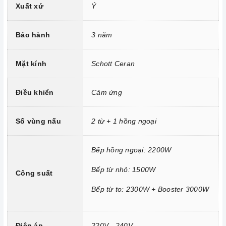
ổn định và bền bỉ.
Xuất xứ
Ý
Trang bị 9 dải công suất nấu.
Bảo hành
3 năm
Mặt kính
Schott Ceran
Điều khiển
Cảm ứng
Số vùng nấu
2 từ + 1 hồng ngoại
Bếp hồng ngoại: 2200W
Công nghệ hiện đại
Bếp từ nhỏ: 1500W
Công suất
Tính năng vượt trội
Bếp từ to: 2300W + Booster 3000W
Chức năng Khóa trẻ em:
Tránh trường hợp trẻ nghịch
ngợm bấm lung tung làm thay đổi chương trình nấu gây nguy
hiểm.
Điện áp
220V - 240V