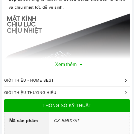
và chịu nhiệt tốt, dễ vệ sinh.
Xem thêm
GIỚI THIỆU - HOME BEST
GIỚI THIỆU THƯƠNG HIỆU
Mặt kính Schott Ceran chịu lực, chịu nhiệt
THÔNG SỐ KỸ THUẬT
Công nghệ hiện đại
Bộ bảng mạch, mâm từ được sản xuất theo công nghệ tiên
M
ã sản phẩm
CZ-BMIX75T
tiến đạt tiêu chuẩn chất lượng Châu Âu, giúp bếp hoạt động