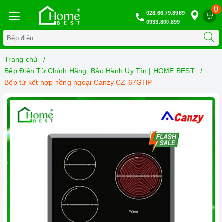
0
028.66.79.8989
0933.800.899
Trang chủ
Bếp Điện Từ Chính Hãng, Bảo Hành Uy Tín | HOME BEST
Bếp từ kết hợp hồng ngoại Canzy CZ-67GHP