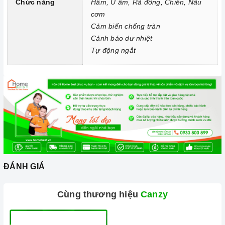
Chức năng
Hâm, Ủ ấm, Rã đông, Chiên, Nấu
Chức năng Cảnh báo dư nhiệt:
Bếp cảnh báo người dùng
cơm
Cảm biến chống tràn
không chạm tay vào vùng nóng, giảm thiểu khả năng rủi ro bị
Cảnh báo dư nhiệt
bỏng.
Tự động ngắt
Chức năng Tự động ngắt:
Khi bếp không sử dụng và quá
nhiệt bếp sẽ tự ngắt để phòng tránh nguy cơ cháy nổ, hoả
hoạn.
ĐÁNH GIÁ
Cùng thương hiệu
Canzy