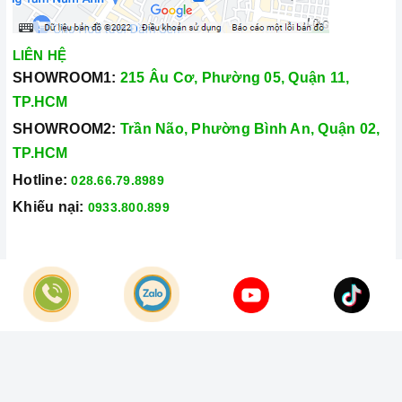
mãi chuyên nghiệp nhất.
Xem thêm tại đây:
Home Best Care - Trung tâm bảo trì, sửa
LIÊN HỆ
chữa thiết bị nhà bếp cao cấp
SHOWROOM1:
215 Âu Cơ, Phường 05, Quận 11,
TP.HCM
SHOWROOM2:
Trần Não, Phường Bình An, Quận 02,
TP.HCM
Hotline:
028.66.79.8989
Khiếu nại:
0933.800.899
© Bản quyền thuộc về
Công Ty TNHH Home Best Việt Nam
Cung cấp bởi
Sapo