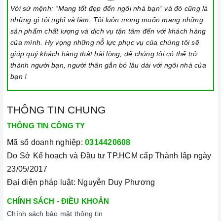
Với sứ mệnh: “Mang tốt đẹp đến ngôi nhà bạn” và đó cũng là
Đặt dụng cụ nấu đúng trọng tâm của vùng nấu trước khi bật
những gì tôi nghĩ và làm. Tôi luôn mong muốn mang những
cảm ứng để tránh các mã lỗi và để tiết kiệm điện năng.
sản phẩm chất lượng và dịch vụ tận tâm đến với khách hàng
Bật bếp bằng cách chạm vào nút bật/ tắt trên bảng điều
của mình. Hy vọng những nỗ lực phục vụ của chúng tôi sẽ
giúp quý khách hàng thật hài lòng, để chúng tôi có thể trở
khiển, và thao tác trượt để tăng giảm công suất/ nhiệt độ/
thành người bạn, người thân gắn bó lâu dài với ngôi nhà của
thời gian.
bạn !
Khóa trẻ em: sử dụng để bảo đảm an toàn nếu nhà có trẻ em
và để ngăn mọi tác động làm thay đổi các cài đặt trong quá
THÔNG TIN CHUNG
trình nấu. Tất cả các nút sẽ bị khóa và chương trình nấu vẫn
sẽ tiếp tục chạy khi sử dụng tính năng này. Để kích hoạt
THÔNG TIN CÔNG TY
hoặc tắt tính năng này, nhấn giữ biểu tượng khóa trong vài
Mã số doanh nghiệp:
0314420608
giây cho đến khi có tín hiệu thông báo.
Do Sở Kế hoạch và Đầu tư TP.HCM cấp Thành lập ngày
Lưu ý vệ sinh và bảo quản bếp
23/05/2017
Đại diện pháp luật: Nguyễn Duy Phương
Luôn dùng khăn mềm và khô để vệ sinh mặt bếp, chú ý lau
thật nhẹ để tránh làm trầy xước mặt bếp.
CHÍNH SÁCH - ĐIỀU KHOẢN
Chính sách bảo mật thông tin
Đối với các vết bẩn cứng đầu, có thể dùng giấy ướt hoặc chất