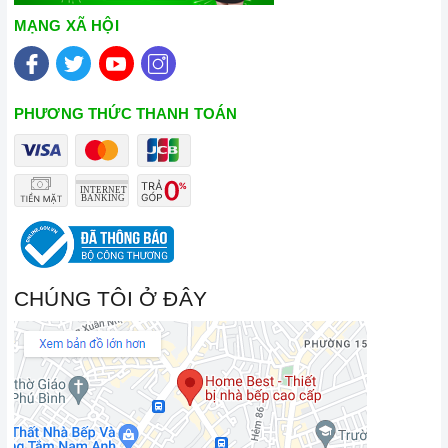
sản phẩm.
MẠNG XÃ HỘI
Vận chuyển lắp đặt nhanh chóng:
Đội ngũ tư vấn viên,
nhân viên và kỹ thuật viên chuyên nghiệp, tận tâm sẽ đồng
hành cùng quý khách trong quá trình mua sắm và sử dụng
PHƯƠNG THỨC THANH TOÁN
sản phẩm.
CHÚNG TÔI Ở ĐÂY
Đến với Home Best, chúng tôi tự hào cung cấp đến khách hàng
đa dạng các dòng
bếp từ kết hợp hồng ngoại CANZY
nổi
tiếng, cam kết về chất lượng và nguồn gốc sản phẩm chính
hãng. Chúng tôi tự tin mang đến cho quý khách hàng dịch vụ
chăm sóc khách hàng tận tâm và chính sách bảo hành, hậu