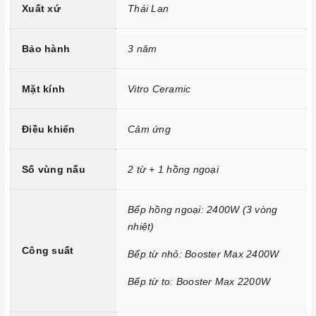
Xuất xứ
Thái Lan
Trang bị 9 dải công suất nấu.
Bảo hành
3 năm
Mặt kính
Vitro Ceramic
Điều khiển
Cảm ứng
Số vùng nấu
2 từ + 1 hồng ngoại
Công nghệ hiện đại
Bếp hồng ngoại: 2400W (3 vòng
nhiệt)
Tính năng vượt trội
Công suất
Bếp từ nhỏ: Booster Max 2400W
Chức năng Khóa trẻ em:
Tránh trường hợp trẻ nghịch
ngợm bấm lung tung làm thay đổi chương trình nấu gây nguy
Bếp từ to: Booster Max 2200W
hiểm.