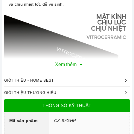
và chịu nhiệt tốt, dễ vệ sinh.
Xem thêm
GIỚI THIỆU - HOME BEST
Mặt kính Vitroceramic chịu lực, chịu nhiệt
GIỚI THIỆU THƯƠNG HIỆU
Công nghệ hiện đại
THÔNG SỐ KỸ THUẬT
Bộ bảng mạch, mâm từ được sản xuất theo công nghệ tiên
Mã sản phẩm
CZ-67GHP
tiến đạt tiêu chuẩn chất lượng Châu Âu, giúp bếp hoạt động
ổn định và bền bỉ.