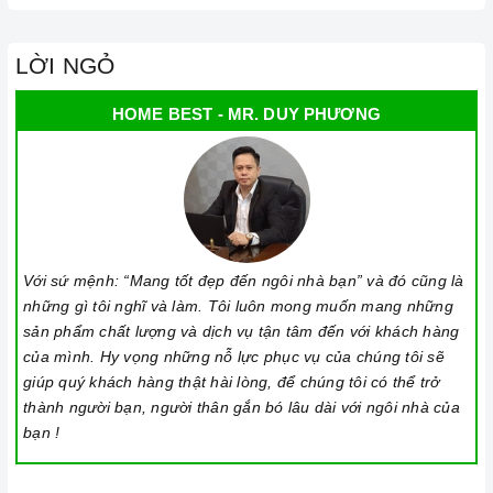
thời gian nấu nướng để đảm bảo an toàn.
Khi không sử dụng, nên cất giữ cẩn thận và bảo quản mặt
LỜI NGỎ
bếp để tránh làm trầy xước, ảnh hưởng đến cảm ứng bếp..
HOME BEST - MR. DUY PHƯƠNG
Thường xuyên lau chùi bếp và giữ vệ sinh sạch sẽ để đảm
bảo tuổi thọ của bếp.
3
. Tại sao nên chọn mua sản phẩm tại Home Best?
Cam kết hàng chính hãng:
Chúng tôi cam kết cung cấp sản
phẩm chính hãng 100%, có nguồn gốc, xuất xứ và chứng từ
rõ ràng.
Với sứ mệnh: “Mang tốt đẹp đến ngôi nhà bạn” và đó cũng là
những gì tôi nghĩ và làm. Tôi luôn mong muốn mang những
Chế độ hỗ trợ bảo hành linh hoạt:
Hướng dẫn sử dụng,
sản phẩm chất lượng và dịch vụ tận tâm đến với khách hàng
lắp đặt, chế độ bảo hành chính hãng, hậu mãi chuyên
của mình. Hy vọng những nỗ lực phục vụ của chúng tôi sẽ
nghiệp, đảm bảo rằng quý khách sẽ có trải nghiệm tuyệt vời
giúp quý khách hàng thật hài lòng, để chúng tôi có thể trở
và không gặp bất kỳ khó khăn nào trong quá trình sử dụng
thành người bạn, người thân gắn bó lâu dài với ngôi nhà của
sản phẩm.
bạn !
Vận chuyển lắp đặt nhanh chóng:
Đội ngũ tư vấn viên,