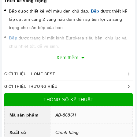
Thiết kế sang trọng
Bếp được thiết kế với màu đen chủ đạo.
Bếp
được thiết kế
lắp đặt âm cùng 2 vùng nấu đem đến sự tiện lợi và sang
trọng cho căn bếp của bạn.
Bếp
được trang bị mặt kính Eurokera siêu bền, chịu lực và
chịu nhiệt tốt, dễ vệ sinh.
Xem thêm
GIỚI THIỆU - HOME BEST
GIỚI THIỆU THƯƠNG HIỆU
THÔNG SỐ KỸ THUẬT
Mã sản phẩm
AB-8686H
Xuất xứ
Chính hãng
Công nghệ hiện đại