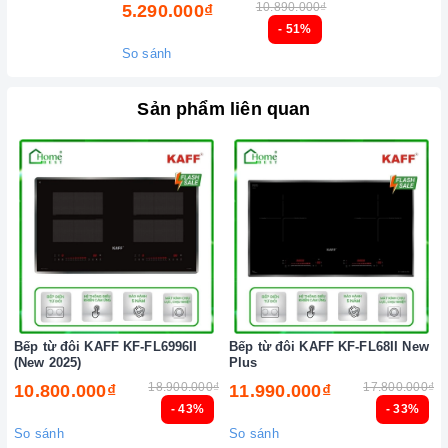
10.890.000₫
5.290.000₫
Bật bếp bằng cách chạm vào nút bật/ tắt trên bảng điều
- 51%
khiển, và thao tác trượt để tăng giảm công suất/ nhiệt độ/
So sánh
thời gian.
Khóa trẻ em: sử dụng để bảo đảm an toàn nếu nhà có trẻ em
Sản phẩm liên quan
và để ngăn mọi tác động làm thay đổi các cài đặt trong quá
trình nấu. Tất cả các nút sẽ bị khóa và chương trình nấu vẫn
sẽ tiếp tục chạy khi sử dụng tính năng này. Để kích hoạt
hoặc tắt tính năng này, nhấn giữ biểu tượng khóa trong vài
giây cho đến khi có tín hiệu thông báo.
Lưu ý vệ sinh và bảo quản
bếp
Luôn dùng khăn mềm và khô để vệ sinh mặt bếp, chú ý lau
thật nhẹ để tránh làm trầy xước mặt bếp.
Bếp từ đôi KAFF KF-FL6996II
Bếp từ đôi KAFF KF-FL68II New
(New 2025)
Plus
Đối với các vết bẩn cứng đầu, có thể dùng giấy ướt hoặc chất
18.900.000₫
17.800.000₫
10.800.000₫
11.990.000₫
tẩy rửa chuyên dụng để lau mặt bếp.
- 43%
- 33%
Lưu ý chỉ nên thực hiện việc này khi bếp đã nguội và cách xa
So sánh
So sánh