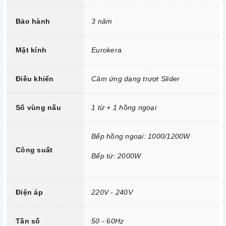
Mâm từ đường kính 25cm
Bảo hành
3 năm
Mâm nhiệt đường kính 14/22cm
Công nghệ INVERTER tiết kiệm điện năng.
Mặt kính
Eurokera
Trang bị 9 dải công suất nấu.
Điều khiển
Cảm ứng dạng trượt Slider
Tính năng vượt trội
Số vùng nấu
1 từ + 1 hồng ngoại
Chức năng Khóa trẻ em:
Tránh trường hợp trẻ nghịch
ngợm bấm lung tung làm thay đổi chương trình nấu gây nguy
Bếp hồng ngoại: 1000/1200W
hiểm.
Công suất
Bếp từ: 2000W
Chức năng Hẹn giờ nấu:
Người nấu không cần canh thời
gian, an toàn trong quá trình nấu mà món ăn vẫn đảm bảo
được nấu chín, giữ được hương vị và thành phần dinh dưỡng
Điện áp
220V - 240V
trong thức ăn.
Chức năng 02 vòng nhiệt:
Giúp người dùng điều chỉnh
Tần số
50 - 60Hz