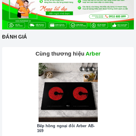
Cần chọn đáy nồi nhẵn và bằng phẳng, tránh những loại có
rãnh hoặc nồi đáy lõm.
Không sử dụng dụng cụ nấu ăn mỏng hoặc chất lượng thấp,
vì sẽ tạo ra rất nhiều tiếng ồn trong khi nấu, đồng thời dễ ảnh
ĐÁNH GIÁ
hưởng không tốt đến bếp.
Nên chọn nồi có đường kính đáy phù hợp với vùng nấu,
Cùng thương hiệu
Arber
không nhỏ quá cũng không to quá. Đường kính nồi thông
thường khoảng từ 10-35cm.
Lưu ý trong quá trình nấu
Đảm bảo đọc hướng dẫn sử dụng kèm theo để biết điện áp
và dòng điện yêu cầu cũng như các thông số kỹ thuật khác.
Làm theo hướng dẫn của nhà sản xuất.
Đặt bếp trên bề mặt phẳng, ổn định.
Đặt dụng cụ nấu đúng trọng tâm của vùng nấu trước khi bật
Bếp hồng ngoại đôi Arber AB-
169
cảm ứng để tránh các mã lỗi và để tiết kiệm điện năng.