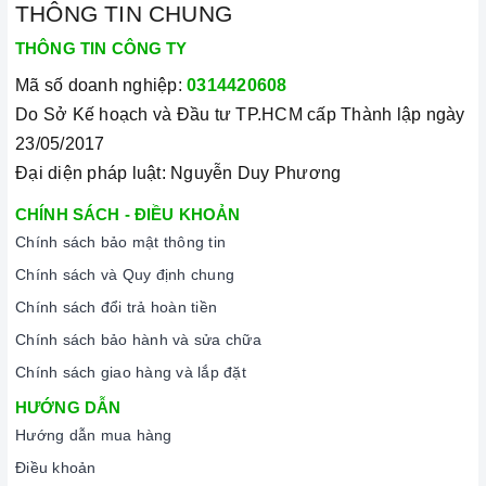
nhân viên và kỹ thuật viên chuyên nghiệp, tận tâm sẽ đồng
THÔNG TIN CHUNG
hành cùng quý khách trong quá trình mua sắm và sử dụng
THÔNG TIN CÔNG TY
sản phẩm.
Mã số doanh nghiệp:
0314420608
Do Sở Kế hoạch và Đầu tư TP.HCM cấp Thành lập ngày
23/05/2017
Đại diện pháp luật: Nguyễn Duy Phương
CHÍNH SÁCH - ĐIỀU KHOẢN
Chính sách bảo mật thông tin
Đến với Home Best, chúng tôi tự hào cung cấp đến khách hàng
Chính sách và Quy định chung
đa dạng các dòng
bếp từ kết hợp hồng ngoại ARBER
nổi
Chính sách đổi trả hoàn tiền
tiếng, cam kết về chất lượng và nguồn gốc sản phẩm chính
Chính sách bảo hành và sửa chữa
hãng. Chúng tôi tự tin mang đến cho quý khách hàng dịch vụ
Chính sách giao hàng và lắp đặt
chăm sóc khách hàng tận tâm và chính sách bảo hành, hậu
HƯỚNG DẪN
mãi chuyên nghiệp nhất.
Hướng dẫn mua hàng
Xem thêm tại đây:
Home Best Care - Trung tâm bảo trì, sửa
Điều khoản