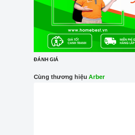
ĐÁNH GIÁ
Cùng thương hiệu
Arber
Công nghệ hiện đại
Mâm từ đường kính 22cm
Mâm nhiệt đường kính 14/22cm
Công nghệ INVERTER tiết kiệm điện năng.
Trang bị 8 dải công suất nấu.