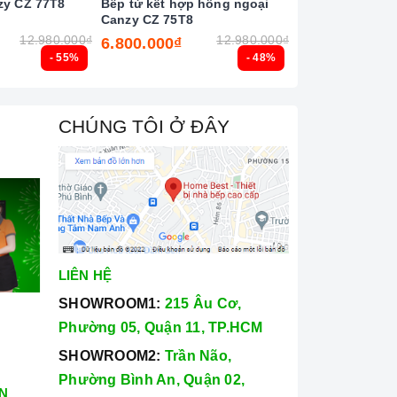
zy CZ 77T8
Bếp từ kết hợp hồng ngoại
Bếp từ đôi Latin
Canzy CZ 75T8
12.980.000₫
12.980.000₫
6.800.000₫
6.500.000₫
- 55%
- 48%
CHÚNG TÔI Ở ĐÂY
LIÊN HỆ
SHOWROOM1:
215 Âu Cơ,
Phường 05, Quận 11, TP.HCM
SHOWROOM2:
Trần Não,
Phường Bình An, Quận 02,
N