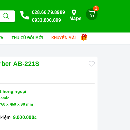
0
028.66.79.8989
Maps
0933.800.899
HỮA
THU CŨ ĐỔI MỚI
KHUYẾN MÃI
rber AB-221S
 1 hồng ngoại
ramic
760 x 460 x 90 mm
 kiệm:
9.000.000₫