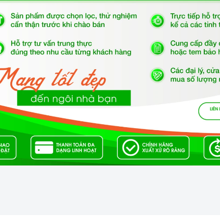
kera chịu lực, chịu nhiệt
iện năng.