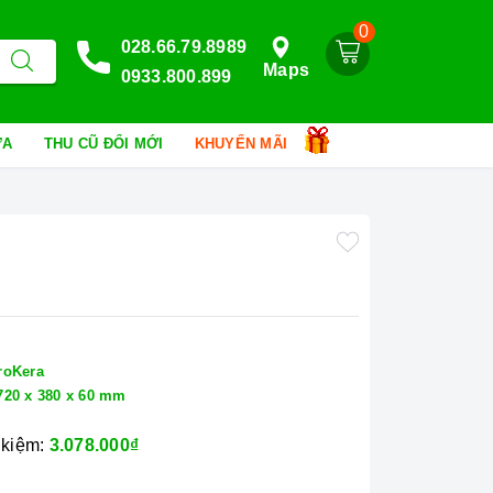
0
028.66.79.8989
Maps
0933.800.899
HỮA
THU CŨ ĐỔI MỚI
KHUYẾN MÃI
roKera
720 x 380 x 60 mm
 kiệm:
3.078.000₫