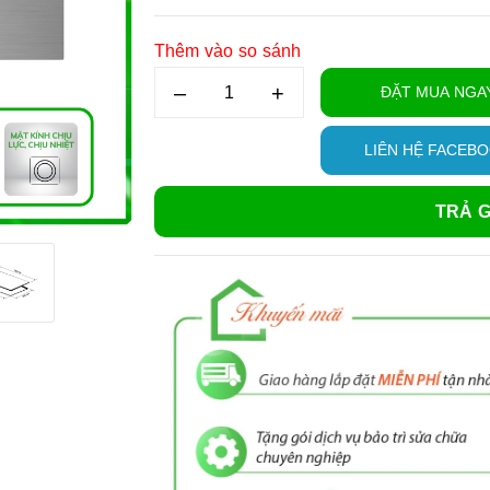
Thêm vào so sánh
–
+
ĐẶT MUA NGA
LIÊN HỆ FACEB
TRẢ G