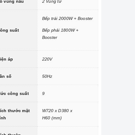
ố vùng nấu
2 Vùng từ
Bếp trái 2000W + Booster
ông suất
Bếp phải 1800W +
Booster
iện áp
220V
ần số
50Hz
ức công suất
9
ích thước mặt
W720 x D380 x
ính
H60 (mm)