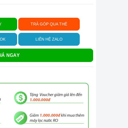
Y
TRẢ GÓP QUA THẺ
OOK
LIÊN HỆ ZALO
IÁ NGAY