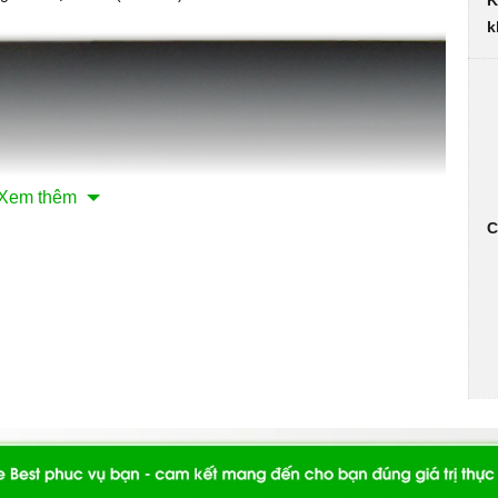
K
k
Xem thêm
C