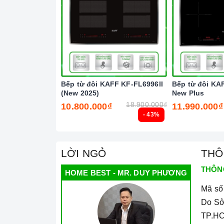
bíp và tự động tắt để đảm bảo an toàn cho ngư
Chức năng Cảm ứng quá nhiệt:
Khi nhiệt độ
cảnh báo cho người dùng mã lỗi E1 trên bảng đ
Chức năng Tạm dừng:
Giúp bạn có thể tạm d
tạm dừng và sau đó khi nhấn lại, nó sẽ tiếp tục
Bếp từ đôi KAFF KF-FL6996II
Bếp từ đôi KA
(New 2025)
New Plus
18.900.000₫
10.800.000₫
11.990.000₫
- 43%
LỜI NGỎ
THÔ
THÔN
HOME BEST - MR. DUY PHƯƠNG
Mã số
Do Sở
TP.HC