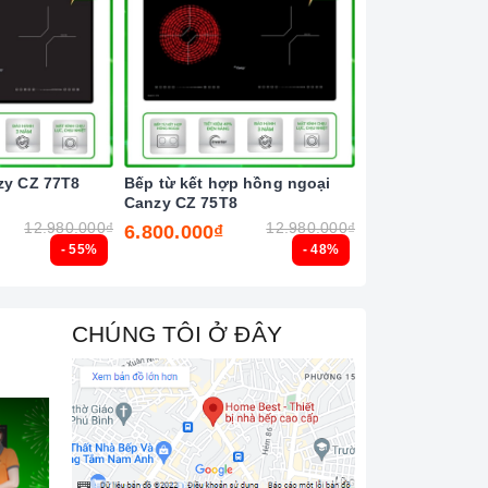
zy CZ 77T8
Bếp từ kết hợp hồng ngoại
Bếp từ đôi Latin
Canzy CZ 75T8
12.980.000₫
12.980.000₫
6.800.000₫
6.500.000₫
- 55%
- 48%
CHÚNG TÔI Ở ĐÂY