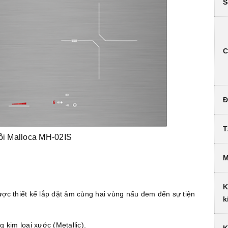
S
C
Đ
T
ôi Malloca MH-02IS
M
K
ợc thiết kế lắp đặt âm cùng hai vùng nấu đem đến sự tiện
k
 kim loại xước (Metallic).