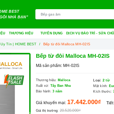
OME BEST
GÔI NHÀ BẠN"
IỆU
THƯƠNG HIỆU
TUYỂN DỤNG
DỊCH VỤ BẢO TRÌ - SỬA C
 Uy Tín | HOME BEST
Bếp từ đôi Malloca MH-02IS
Bếp từ đôi Malloca MH-02IS
Mã sản phẩm:
MH-02IS
Thương hiệu:
Malloca
Loại:
2 từ
Xuất xứ:
Tây Ban Nha
Mặt kính:
Eu
Bảo hành:
3 năm
Kích thước:
17.442.000₫
Giá khuyến mại:
Tiết
20.520.000₫
Giá thị trường: