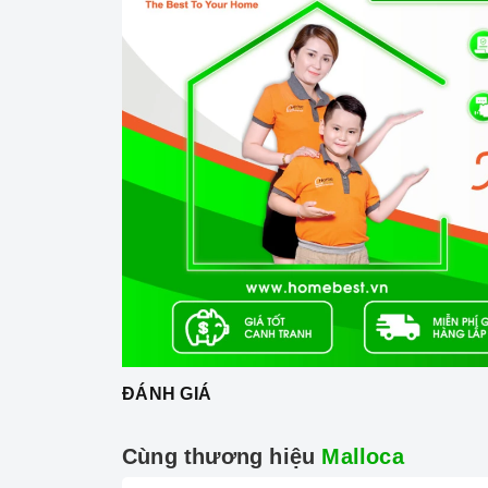
Mặt kính Euro
Công nghệ hiện đại
Linh kiện Copreci - Tây Ban Nha.
Công nghệ biến tần INVERTER tiết kiệm 40% đ
Trang bị 9 dải công suất nấu.
ĐÁNH GIÁ
Cùng thương hiệu
Malloca