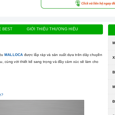
E BEST
GIỚI THIỆU THƯƠNG HIỆU
M
iệu
MALLOCA
được lắp ráp và sản xuất dựa trên dây chuyền
X
Âu, cùng với thiết kế sang trọng và đầy cảm xúc sẽ làm cho
B
M
t?
Đ