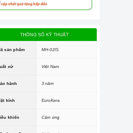
THÔNG SỐ KỸ THUẬT
ã sản phẩm
MH-02IS
uất xứ
Việt Nam
ảo hành
3 năm
ặt kính
EuroKera
iều khiển
Cảm ứng