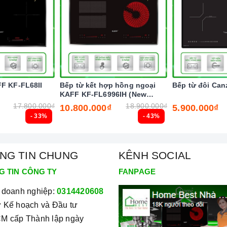
ời dùng và giữ cho bếp sạch sẽ hơn.
 quá cao hơn mức cho phép thì
bếp từ
sẽ tự động ngắt và
iều khiển.
ừng cài đặt chương trình, nghĩa là các vùng nấu có thể bị
 quá trình nấu.
FF KF-FL68II
Bếp từ kết hợp hồng ngoại
Bếp từ đôi Can
KAFF KF-FL6996IH (New
2025)
17.800.000₫
18.900.000₫
10.800.000₫
5.900.000₫
- 33%
- 43%
NG TIN CHUNG
KÊNH SOCIAL
G TIN CÔNG TY
FANPAGE
 doanh nghiệp:
0314420608
 Kế hoạch và Đầu tư
M cấp Thành lập ngày