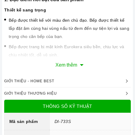
Thiết kế sang trọng
Bếp được thiết kế với màu đen chủ đạo. Bếp được thiết kế
lắp đặt âm cùng hai vùng nấu từ đem đến sự tiện lợi và sang
trọng cho căn bếp của bạn.
Bếp được trang bị mặt kính Eurokera siêu bền, chịu lực và
chịu nhiệt tốt, dễ vệ sinh.
Xem thêm
Công nghệ hiện đại
GIỚI THIỆU - HOME BEST
Mainboard 100% EGO - Made in Germany
GIỚI THIỆU THƯƠNG HIỆU
Công nghệ INVERTER tiết kiệm 35% điện năng.
Trang bị 9 dải công suất nấu.
THÔNG SỐ KỸ THUẬT
Mã sản phẩm
DI-733S