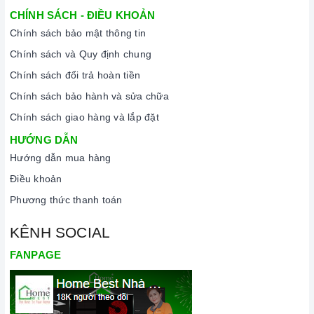
Cam kết hàng chính hãng:
Chúng tôi cam kết cung cấp sản
CHÍNH SÁCH - ĐIỀU KHOẢN
phẩm chính hãng 100%, có nguồn gốc, xuất xứ và chứng từ
Chính sách bảo mật thông tin
rõ ràng.
Chính sách và Quy định chung
Chế độ hỗ trợ bảo hành linh hoạt:
Hướng dẫn sử dụng,
Chính sách đổi trả hoàn tiền
lắp đặt, chế độ bảo hành chính hãng, hậu mãi chuyên
Chính sách bảo hành và sửa chữa
nghiệp, đảm bảo rằng quý khách sẽ có trải nghiệm tuyệt vời
và không gặp bất kỳ khó khăn nào trong quá trình sử dụng
Chính sách giao hàng và lắp đặt
sản phẩm.
HƯỚNG DẪN
Hướng dẫn mua hàng
Vận chuyển lắp đặt nhanh chóng:
Đội ngũ tư vấn viên,
nhân viên và kỹ thuật viên chuyên nghiệp, tận tâm sẽ đồng
Điều khoản
hành cùng quý khách trong quá trình mua sắm và sử dụng
Phương thức thanh toán
sản phẩm.
KÊNH SOCIAL
FANPAGE