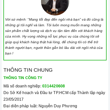
giây cho đến khi có tín hiệu thông báo.
Lưu ý vệ sinh và bảo quản bếp
Với sứ mệnh: “Mang tốt đẹp đến ngôi nhà bạn” và đó cũng là
Luôn dùng khăn mềm và khô để vệ sinh mặt bếp, chú ý lau
những gì tôi nghĩ và làm. Tôi luôn mong muốn mang những
thật nhẹ để tránh làm trầy xước mặt bếp.
sản phẩm chất lượng và dịch vụ tận tâm đến với khách hàng
Đối với các vết bẩn cứng đầu, có thể dùng giấy ướt hoặc chất
của mình. Hy vọng những nỗ lực phục vụ của chúng tôi sẽ
tẩy rửa chuyên dụng để lau mặt bếp.
giúp quý khách hàng thật hài lòng, để chúng tôi có thể trở
thành người bạn, người thân gắn bó lâu dài với ngôi nhà của
Lưu ý chỉ nên thực hiện việc này khi bếp đã nguội và cách xa
bạn !
thời gian nấu nướng để đảm bảo an toàn.
Khi không sử dụng, nên cất giữ cẩn thận và bảo quản mặt
THÔNG TIN CHUNG
bếp để tránh làm trầy xước, ảnh hưởng đến cảm ứng
bếp
THÔNG TIN CÔNG TY
từ.
Mã số doanh nghiệp:
0314420608
Thường xuyên lau chùi bếp và giữ vệ sinh sạch sẽ để đảm
Do Sở Kế hoạch và Đầu tư TP.HCM cấp Thành lập ngày
bảo tuổi thọ của bếp.
23/05/2017
3. Tại sao nên chọn mua sản phẩm tại Home Best?
Đại diện pháp luật: Nguyễn Duy Phương