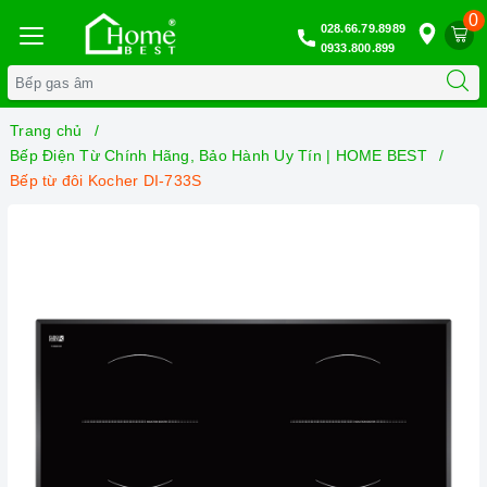
0
028.66.79.8989
0933.800.899
Trang chủ
Bếp Điện Từ Chính Hãng, Bảo Hành Uy Tín | HOME BEST
Bếp từ đôi Kocher DI-733S