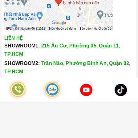
LIÊN HỆ
SHOWROOM1:
215 Âu Cơ, Phường 05, Quận 11,
TP.HCM
SHOWROOM2:
Trần Não, Phường Bình An, Quận 02,
TP.HCM
Hotline:
028.66.79.8989
Khiếu nại:
0933.800.899
© Bản quyền thuộc về
Công Ty TNHH Home Best Việt Nam
Cung cấp bởi
Sapo