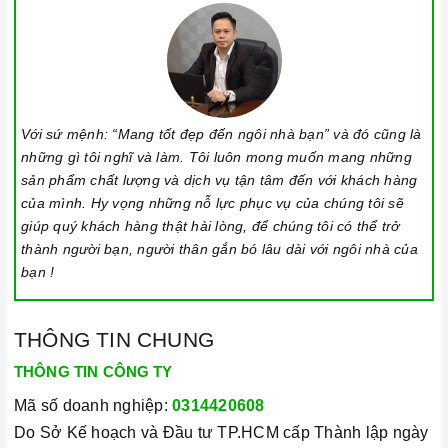
Khóa trẻ em: sử dụng để bảo đảm an toàn nếu nhà có trẻ em
và để ngăn mọi tác động làm thay đổi các cài đặt trong quá
trình nấu. Tất cả các nút sẽ bị khóa và chương trình nấu vẫn
sẽ tiếp tục chạy khi sử dụng tính năng này. Để kích hoạt
Với sứ mệnh: “Mang tốt đẹp đến ngôi nhà bạn” và đó cũng là
hoặc tắt tính năng này, nhấn giữ biểu tượng khóa trong vài
những gì tôi nghĩ và làm. Tôi luôn mong muốn mang những
giây cho đến khi có tín hiệu thông báo.
sản phẩm chất lượng và dịch vụ tận tâm đến với khách hàng
Lưu ý vệ sinh và bảo quản bếp
của mình. Hy vọng những nỗ lực phục vụ của chúng tôi sẽ
giúp quý khách hàng thật hài lòng, để chúng tôi có thể trở
Luôn dùng khăn mềm và khô để vệ sinh mặt bếp, chú ý lau
thành người bạn, người thân gắn bó lâu dài với ngôi nhà của
thật nhẹ để tránh làm trầy xước mặt bếp.
bạn !
Đối với các vết bẩn cứng đầu, có thể dùng giấy ướt hoặc chất
tẩy rửa chuyên dụng để lau mặt bếp.
THÔNG TIN CHUNG
Lưu ý chỉ nên thực hiện việc này khi
bếp
đã nguội và cách xa
THÔNG TIN CÔNG TY
thời gian nấu nướng để đảm bảo an toàn.
Mã số doanh nghiệp:
0314420608
Khi không sử dụng, nên cất giữ cẩn thận và bảo quản mặt
Do Sở Kế hoạch và Đầu tư TP.HCM cấp Thành lập ngày
bếp để tránh làm trầy xước, ảnh hưởng đến cảm ứng
bếp