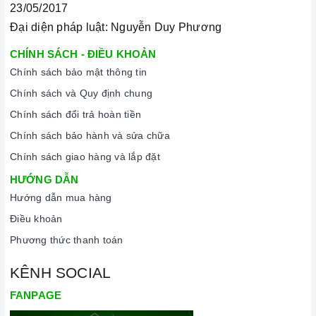
23/05/2017
từ
.
Đại diện pháp luật: Nguyễn Duy Phương
Thường xuyên lau chùi
bếp
và giữ vệ sinh sạch sẽ để đảm
CHÍNH SÁCH - ĐIỀU KHOẢN
bảo tuổi thọ của
bếp
.
Chính sách bảo mật thông tin
Chính sách và Quy định chung
Chính sách đổi trả hoàn tiền
Chính sách bảo hành và sửa chữa
Chính sách giao hàng và lắp đặt
HƯỚNG DẪN
Hướng dẫn mua hàng
Điều khoản
Phương thức thanh toán
KÊNH SOCIAL
3. Tại sao nên chọn mua sản phẩm tại Home Best?
FANPAGE
Cam kết hàng chính hãng:
Chúng tôi cam kết cung cấp sản