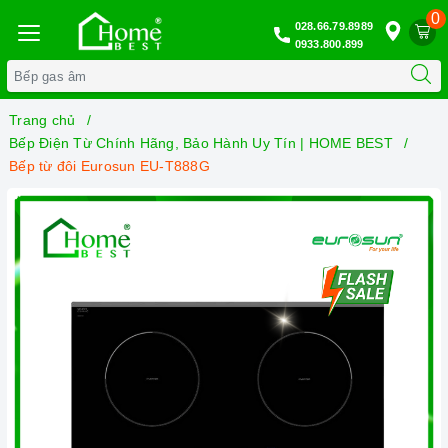
0
028.66.79.8989
0933.800.899
Trang chủ
Bếp Điện Từ Chính Hãng, Bảo Hành Uy Tín | HOME BEST
Bếp từ đôi Eurosun EU-T888G