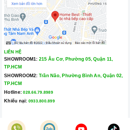
hàng tận tâm và chính sách bảo hành, hậu mãi chuyên nghiệp
nhất.
Xem thêm tại đây:
Home Best Care - Trung tâm bảo trì, sửa
chữa thiết bị nhà bếp cao cấp
LIÊN HỆ
SHOWROOM1:
215 Âu Cơ, Phường 05, Quận 11,
TP.HCM
SHOWROOM2:
Trần Não, Phường Bình An, Quận 02,
TP.HCM
Hotline:
028.66.79.8989
Khiếu nại:
0933.800.899
© Bản quyền thuộc về
Công Ty TNHH Home Best Việt Nam