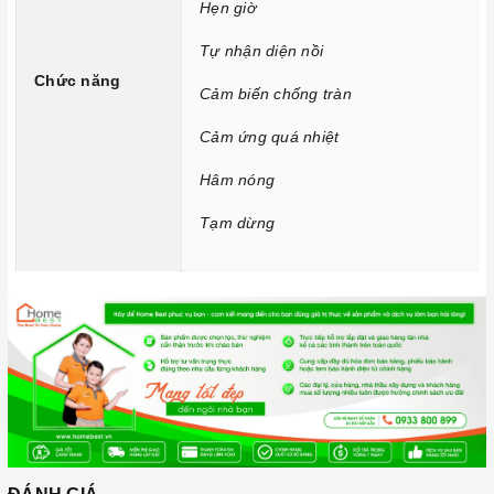
Hẹn giờ
trong thức ăn.
Tự nhận diện nồi
Chức năng Tự nhận diện nồi nấu:
Bếp từ
nhận diện được
Chức năng
thiết bị đun nấu và hoạt động.
Cảm biến chống tràn
Chức năng Cảm biến chống tràn:
Nếu nước hoặc thức ăn
Cảm ứng quá nhiệt
bị tràn ra mặt bếp, cảm ứng sẽ phát ra tiếng bíp và tự động
Hâm nóng
tắt để đảm bảo an toàn cho người dùng và giữ cho
bếp
sạch
sẽ hơn.
Tạm dừng
Chức năng Cảm ứng quá nhiệt:
Khi nhiệt độ quá cao hơn
mức cho phép thì
bếp
từ sẽ tự động ngắt và cảnh báo cho
người dùng mã lỗi E1 trên bảng điều khiển.
Chức năng Hâm nóng, Chiên rán:
Bạn chỉ cần đơn giản
nhấn nút chức năng này và để
bếp
tự điều chỉnh công suất
hoạt động.
Chức năng Tạm dừng:
Giúp bạn có thể tạm dừng cài đặt
chương trình, nghĩa là các vùng nấu có thể bị tạm dừng và