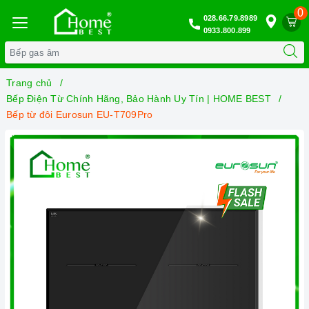
0
028.66.79.8989
0933.800.899
Trang chủ
Bếp Điện Từ Chính Hãng, Bảo Hành Uy Tín | HOME BEST
Bếp từ đôi Eurosun EU-T709Pro