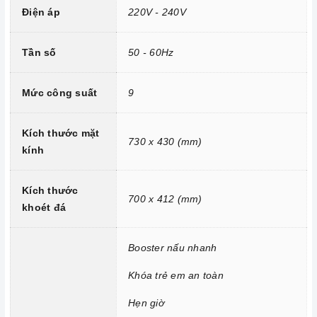
Điện áp
220V - 240V
Trang bị 9 dải công suất nấu.
Tần số
50 - 60Hz
Mức công suất
9
Kích thước mặt
730 x 430 (mm)
kính
Kích thước
700 x 412 (mm)
khoét đá
Công nghệ hiện đại
Tính năng vượt trội
Booster nấu nhanh
Chức năng Booster:
Giúp các thiết bị
bếp
gia tăng nhiệt
Khóa trẻ em an toàn
nhanh chóng trên các vùng nấu.
Hẹn giờ
Chức năng Khóa trẻ em:
Tránh trường hợp trẻ nghịch