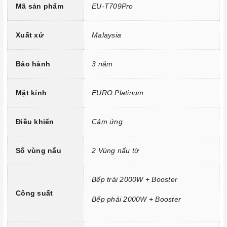
Bếp
được trang bị mặt kính
EURO Platinum
siêu bền, chịu
Mã sản phẩm
EU-T709Pro
lực và chịu nhiệt tốt, dễ vệ sinh.
Xuất xứ
Malaysia
Bảo hành
3 năm
Mặt kính
EURO Platinum
Điều khiển
Cảm ứng
Số vùng nấu
2 Vùng nấu từ
Mặt kính Euro Glass Ceramic chịu lực, chịu nhiệt
Bếp trái 2000W + Booster
Công nghệ hiện đại
Công suất
Bếp phải 2000W + Booster
Sử dụng bản mạch mâm từ theo công nghệ Châu Âu
Công nghệ biến tần INVERTER tiết kiệm 30% điện năng.