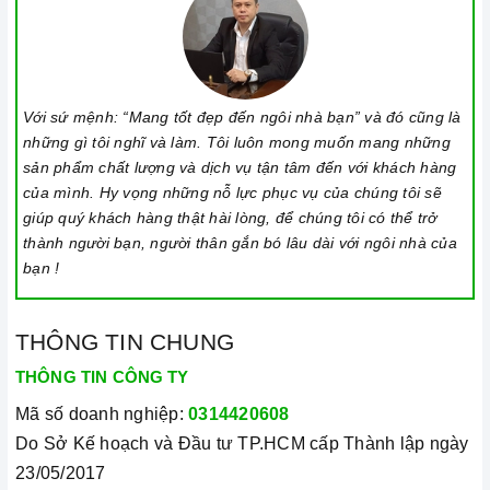
Không sử dụng dụng cụ nấu ăn mỏng hoặc chất lượng thấp,
vì sẽ tạo ra rất nhiều tiếng ồn trong khi nấu, đồng thời dễ ảnh
hưởng không tốt đến
bếp từ
.
Nên chọn nồi có đường kính đáy phù hợp với vùng nấu,
Với sứ mệnh: “Mang tốt đẹp đến ngôi nhà bạn” và đó cũng là
những gì tôi nghĩ và làm. Tôi luôn mong muốn mang những
không nhỏ quá cũng không to quá vì dễ gây ra sự cố không
sản phẩm chất lượng và dịch vụ tận tâm đến với khách hàng
nhận nồi. Đường kính nồi thông thường khoảng từ 10-35cm.
của mình. Hy vọng những nỗ lực phục vụ của chúng tôi sẽ
Lưu ý trong quá trình nấu
giúp quý khách hàng thật hài lòng, để chúng tôi có thể trở
thành người bạn, người thân gắn bó lâu dài với ngôi nhà của
Đảm bảo đọc hướng dẫn sử dụng kèm theo để biết điện áp
bạn !
và dòng điện yêu cầu cũng như các thông số kỹ thuật khác.
Làm theo hướng dẫn của nhà sản xuất.
THÔNG TIN CHUNG
Đặt
bếp
trên bề mặt phẳng, ổn định.
THÔNG TIN CÔNG TY
Đặt dụng cụ nấu đúng trọng tâm của vùng nấu trước khi bật
cảm ứng để tránh các mã lỗi
bếp từ
và để tiết kiệm điện
Mã số doanh nghiệp:
0314420608
năng.
Do Sở Kế hoạch và Đầu tư TP.HCM cấp Thành lập ngày
23/05/2017
Bật
bếp
bằng cách chạm vào nút bật/ tắt trên bảng điều