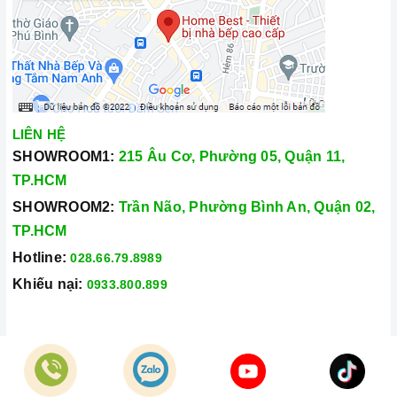
Vận chuyển lắp đặt nhanh chóng:
Đội ngũ tư vấn viên,
nhân viên và kỹ thuật viên chuyên nghiệp, tận tâm sẽ đồng
hành cùng quý khách trong quá trình mua sắm và sử dụng
sản phẩm.
LIÊN HỆ
SHOWROOM1:
215 Âu Cơ, Phường 05, Quận 11,
TP.HCM
SHOWROOM2:
Trần Não, Phường Bình An, Quận 02,
TP.HCM
Hotline:
028.66.79.8989
Đến với
Home Best
, chúng tôi tự hào cung cấp đến khách
Khiếu nại:
0933.800.899
hàng đa dạng các dòng
bếp từ EUROSUN
nổi tiếng, cam kết
về chất lượng và nguồn gốc sản phẩm chính hãng. Chúng tôi tự
tin mang đến cho quý khách hàng dịch vụ chăm sóc khách
© Bản quyền thuộc về
Công Ty TNHH Home Best Việt Nam
hàng tận tâm và chính sách bảo hành, hậu mãi chuyên nghiệp
Cung cấp bởi
Sapo
nhất.