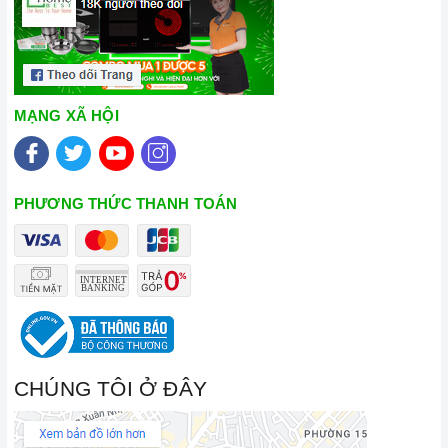
Lưu ý chỉ nên thực hiện việc này khi
bếp
đã nguội và cách xa
thời gian nấu nướng để đảm bảo an toàn.
Khi không sử dụng, nên cất giữ cẩn thận và bảo quản mặt
bếp để tránh làm trầy xước, ảnh hưởng đến cảm ứng
bếp
MẠNG XÃ HỘI
từ
.
Thường xuyên lau chùi
bếp
và giữ vệ sinh sạch sẽ để đảm
bảo tuổi thọ của
bếp
.
PHƯƠNG THỨC THANH TOÁN
3. Tại sao nên chọn mua sản phẩm tại Home Best?
Cam kết hàng chính hãng:
Chúng tôi cam kết cung cấp sản
phẩm chính hãng 100%, có nguồn gốc, xuất xứ và chứng từ
rõ ràng.
Chế độ hỗ trợ bảo hành linh hoạt:
Hướng dẫn sử dụng,
lắp đặt, chế độ bảo hành chính hãng, hậu mãi chuyên
CHÚNG TÔI Ở ĐÂY
nghiệp, đảm bảo rằng quý khách sẽ có trải nghiệm tuyệt vời
và không gặp bất kỳ khó khăn nào trong quá trình sử dụng
sản phẩm.