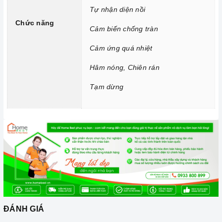
ngợm bấm lung tung làm thay đổi chương trình nấu gây nguy
Tự nhận diện nồi
hiểm.
Chức năng
Cảm biến chống tràn
Chức năng Hẹn giờ nấu:
Người nấu không cần canh thời
Cảm ứng quá nhiệt
gian, an toàn trong quá trình nấu mà món ăn vẫn đảm bảo
được nấu chín, giữ được hương vị và thành phần dinh dưỡng
Hâm nóng, Chiên rán
trong thức ăn.
Tạm dừng
Chức năng Tự nhận diện nồi nấu:
Bếp từ
nhận diện được
thiết bị đun nấu và hoạt động.
Chức năng Cảm biến chống tràn:
Nếu nước hoặc thức ăn
bị tràn ra mặt bếp, cảm ứng sẽ phát ra tiếng bíp và tự động
tắt để đảm bảo an toàn cho người dùng và giữ cho
bếp
sạch
sẽ hơn.
Chức năng Cảm ứng quá nhiệt:
Khi nhiệt độ quá cao hơn
mức cho phép thì
bếp
từ sẽ tự động ngắt và cảnh báo cho
người dùng mã lỗi E1 trên bảng điều khiển.
ĐÁNH GIÁ