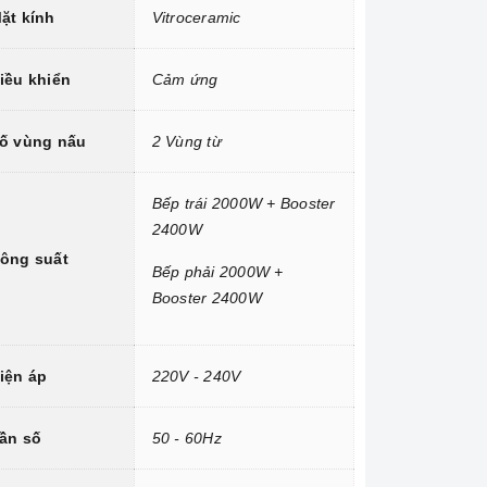
ặt kính
Vitroceramic
iều khiển
Cảm ứng
ố vùng nấu
2 Vùng từ
Bếp trái 2000W + Booster
2400W
ông suất
Bếp phải 2000W +
Booster 2400W
iện áp
220V - 240V
ần số
50 - 60Hz