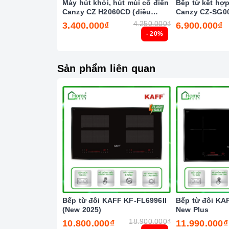
Máy hút khói, hút mùi cổ điển
Bếp từ kết hợ
động.
Canzy CZ H2060CD (điều
Canzy CZ-SG0
khiển cảm biến vẫy tay)
Chức năng Tạm dừng:
Giúp bạn có thể tạm d
4.250.000₫
3.400.000₫
6.900.000₫
- 20%
tạm dừng và sau đó khi nhấn lại, nó sẽ tiếp tục
2. Một số lưu ý khi sử dụng sản phẩm
Sản phẩm liên quan
Lưu ý khi chọn nồi nấu
Lưu ý những chất liệu sau sẽ phù hợp với mặt
vật liệu từ tính.
Các vật liệu không hoạt động trên mặt
bếp từ
:
được nam châm).
Cần chọn đáy nồi nhẵn và bằng phẳng, tránh n
Không sử dụng dụng cụ nấu ăn mỏng hoặc chất lư
đồng thời dễ ảnh hưởng không tốt đến bếp điện
Bếp từ đôi KAFF KF-FL6996II
Bếp từ đôi KA
(New 2025)
New Plus
Nên chọn nồi có đường kính đáy phù hợp với v
18.900.000₫
10.800.000₫
11.990.000₫
cố không nhận nồi. Đường kính nồi thông thư