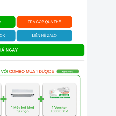
Y
TRẢ GÓP QUA THẺ
OOK
LIÊN HỆ ZALO
IÁ NGAY