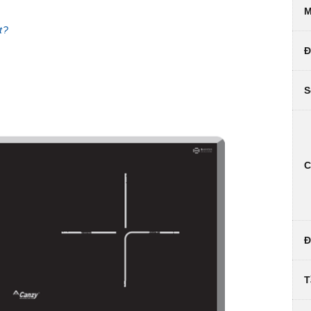
M
t?
Đ
S
C
Đ
T