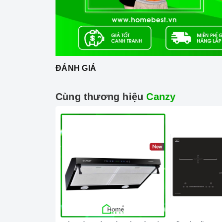
Đầu đốt EGO.
Công nghệ biến tần INVERTER tiết kiệm điện n
Trang bị 9 dải công suất nấu.
ĐÁNH GIÁ
Tính năng vượt trội
Chức năng Booster:
Giúp các thiết bị bếp gi
Cùng thương hiệu
Canzy
Chức năng Khóa trẻ em:
Tránh trường hợp tr
gây nguy hiểm.
Chức năng Tự nhận diện nồi nấu:
Bếp từ
nh
Chức năng Cảm biến chống tràn:
Nếu nước h
bíp và tự động tắt để đảm bảo an toàn cho ngư
Chức năng Cảm ứng quá nhiệt:
Khi nhiệt độ
cảnh báo cho người dùng mã lỗi E1 trên bảng đ
Chức năng Hâm:
Bạn chỉ cần đơn giản nhấn n