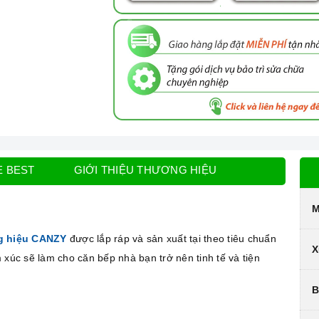
E BEST
GIỚI THIỆU THƯƠNG HIỆU
M
g hiệu CANZY
được lắp ráp và sản xuất tại theo tiêu chuẩn
X
 xúc sẽ làm cho căn bếp nhà bạn trở nên tinh tế và tiện
B