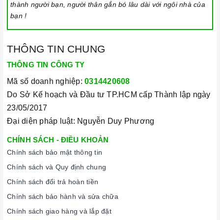
thành người bạn, người thân gắn bó lâu dài với ngôi nhà của
Cam kết hàng chính hãng:
Chúng tôi cam kết cung cấp sản
bạn !
phẩm chính hãng 100%, có nguồn gốc, xuất xứ và chứng từ
rõ ràng.
Chế độ hỗ trợ bảo hành linh hoạt:
Hướng dẫn sử dụng,
THÔNG TIN CHUNG
lắp đặt, chế độ bảo hành chính hãng, hậu mãi chuyên
THÔNG TIN CÔNG TY
nghiệp, đảm bảo rằng quý khách sẽ có trải nghiệm tuyệt vời
Mã số doanh nghiệp:
0314420608
và không gặp bất kỳ khó khăn nào trong quá trình sử dụng
Do Sở Kế hoạch và Đầu tư TP.HCM cấp Thành lập ngày
sản phẩm.
23/05/2017
Vận chuyển lắp đặt nhanh chóng:
Đội ngũ tư vấn viên,
Đại diện pháp luật: Nguyễn Duy Phương
nhân viên và kỹ thuật viên chuyên nghiệp, tận tâm sẽ đồng
CHÍNH SÁCH - ĐIỀU KHOẢN
hành cùng quý khách trong quá trình mua sắm và sử dụng
Chính sách bảo mật thông tin
sản phẩm.
Chính sách và Quy định chung
Chính sách đổi trả hoàn tiền
Chính sách bảo hành và sửa chữa
Chính sách giao hàng và lắp đặt