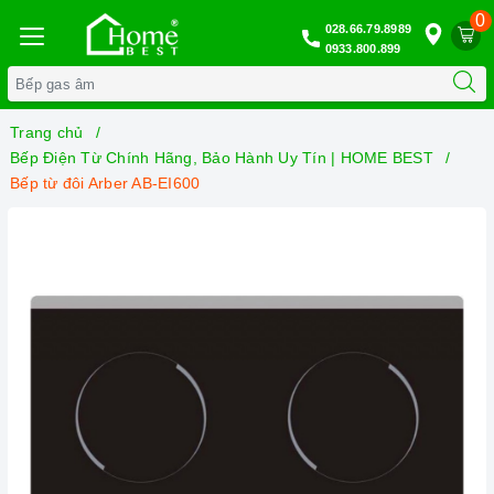
0
028.66.79.8989
0933.800.899
Trang chủ
Bếp Điện Từ Chính Hãng, Bảo Hành Uy Tín | HOME BEST
Bếp từ đôi Arber AB-EI600