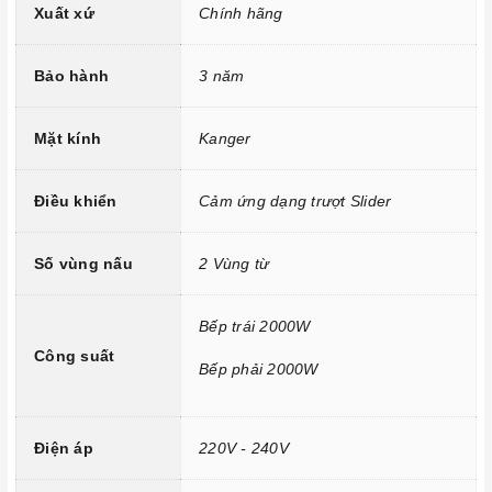
Xuất xứ
Chính hãng
Công nghệ hiện đại
Mâm từ đường kính 20cm
Bảo hành
3 năm
Công nghệ INVERTER tiết kiệm điện năng.
Trang bị 9 dải công suất nấu.
Mặt kính
Kanger
Điều khiển
Cảm ứng dạng trượt Slider
Số vùng nấu
2 Vùng từ
Bếp trái 2000W
Công suất
Bếp phải 2000W
Tính năng vượt trội
Điện áp
220V - 240V
Chức năng Khóa trẻ em:
Tránh trường hợp trẻ nghịch