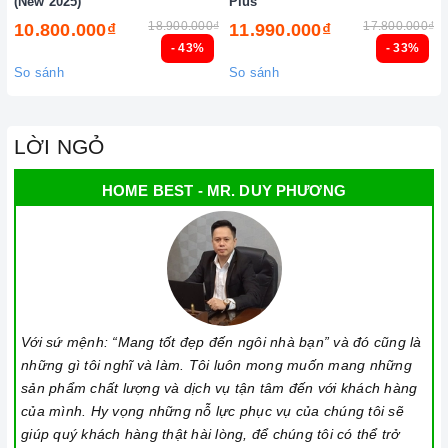
(New 2025)
Plus
giây cho đến khi có tín hiệu thông báo.
18.900.000₫
17.800.000₫
10.800.000₫
11.990.000₫
- 43%
- 33%
Lưu ý vệ sinh và bảo quản
bếp
So sánh
So sánh
Luôn dùng khăn mềm và khô để vệ sinh mặt
bếp
, chú ý lau
thật nhẹ để tránh làm trầy xước mặt bếp.
LỜI NGỎ
Đối với các vết bẩn cứng đầu, có thể dùng giấy ướt hoặc chất
tẩy rửa chuyên dụng để lau mặt
bếp
.
HOME BEST - MR. DUY PHƯƠNG
Lưu ý chỉ nên thực hiện việc này khi
bếp
đã nguội và cách xa
thời gian nấu nướng để đảm bảo an toàn.
Khi không sử dụng, nên cất giữ cẩn thận và bảo quản mặt
bếp
để tránh làm trầy xước, ảnh hưởng đến cảm ứng
bếp
từ
.
Với sứ mệnh: “Mang tốt đẹp đến ngôi nhà bạn” và đó cũng là
Thường xuyên lau chùi
bếp
và giữ vệ sinh sạch sẽ để đảm
những gì tôi nghĩ và làm. Tôi luôn mong muốn mang những
sản phẩm chất lượng và dịch vụ tận tâm đến với khách hàng
bảo tuổi thọ của bếp.
của mình. Hy vọng những nỗ lực phục vụ của chúng tôi sẽ
3. Tại sao nên chọn mua sản phẩm tại Home Best?
giúp quý khách hàng thật hài lòng, để chúng tôi có thể trở