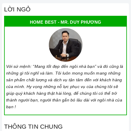
thời gian nấu nướng để đảm bảo an toàn.
LỜI NGỎ
Khi không sử dụng, nên cất giữ cẩn thận và bảo quản mặt
HOME BEST - MR. DUY PHƯƠNG
bếp để tránh làm trầy xước, ảnh hưởng đến cảm ứng
bếp
từ
.
Thường xuyên lau chùi
bếp
và giữ vệ sinh sạch sẽ để đảm
bảo tuổi thọ của bếp.
3. Tại sao nên chọn mua sản phẩm tại Home Best?
Với sứ mệnh: “Mang tốt đẹp đến ngôi nhà bạn” và đó cũng là
Cam kết hàng chính hãng:
Chúng tôi cam kết cung cấp sản
những gì tôi nghĩ và làm. Tôi luôn mong muốn mang những
phẩm chính hãng 100%, có nguồn gốc, xuất xứ và chứng từ
sản phẩm chất lượng và dịch vụ tận tâm đến với khách hàng
của mình. Hy vọng những nỗ lực phục vụ của chúng tôi sẽ
rõ ràng.
giúp quý khách hàng thật hài lòng, để chúng tôi có thể trở
Chế độ hỗ trợ bảo hành linh hoạt:
Hướng dẫn sử dụng,
thành người bạn, người thân gắn bó lâu dài với ngôi nhà của
lắp đặt, chế độ bảo hành chính hãng, hậu mãi chuyên
bạn !
nghiệp, đảm bảo rằng quý khách sẽ có trải nghiệm tuyệt vời
và không gặp bất kỳ khó khăn nào trong quá trình sử dụng
THÔNG TIN CHUNG
sản phẩm.