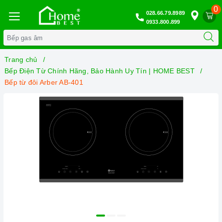
0
028.66.79.8989
0933.800.899
Trang chủ
Bếp Điện Từ Chính Hãng, Bảo Hành Uy Tín | HOME BEST
Bếp từ đôi Arber AB-401