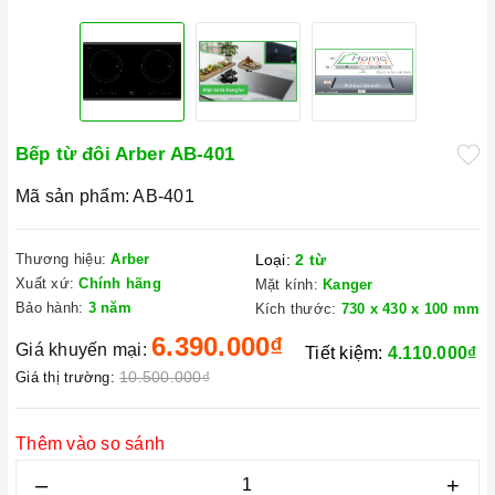
Bếp từ đôi Arber AB-401
Mã sản phẩm:
AB-401
Thương hiệu:
Arber
Loại:
2 từ
Xuất xứ:
Chính hãng
Mặt kính:
Kanger
Bảo hành:
3 năm
Kích thước:
730 x 430 x 100 mm
6.390.000₫
Giá khuyến mại:
Tiết kiệm:
4.110.000₫
10.500.000₫
Giá thị trường:
Thêm vào so sánh
–
+