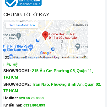
CHÚNG TÔI Ở ĐÂY
LIÊN HỆ
SHOWROOM1:
215 Âu Cơ, Phường 05, Quận 11,
TP.HCM
SHOWROOM2:
Trần Não, Phường Bình An, Quận 02,
TP.HCM
Hotline:
028.66.79.8989
Khiếu nại:
0933.800.899