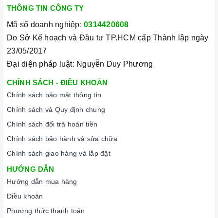
THÔNG TIN CÔNG TY
Vận chuyển lắp đặt nhanh chóng:
Đội ngũ tư vấn viên,
nhân viên và kỹ thuật viên chuyên nghiệp, tận tâm sẽ đồng
Mã số doanh nghiệp:
0314420608
hành cùng quý khách trong quá trình mua sắm và sử dụng
Do Sở Kế hoạch và Đầu tư TP.HCM cấp Thành lập ngày
sản phẩm.
23/05/2017
Đại diện pháp luật: Nguyễn Duy Phương
CHÍNH SÁCH - ĐIỀU KHOẢN
Chính sách bảo mật thông tin
Chính sách và Quy định chung
Chính sách đổi trả hoàn tiền
Chính sách bảo hành và sửa chữa
Đến với Home Best, chúng tôi tự hào cung cấp đến khách hàng
Chính sách giao hàng và lắp đặt
đa dạng các dòng
bếp từ ARBER
nổi tiếng, cam kết về chất
HƯỚNG DẪN
lượng và nguồn gốc sản phẩm chính hãng. Chúng tôi tự tin
Hướng dẫn mua hàng
mang đến cho quý khách hàng dịch vụ chăm sóc khách hàng
Điều khoản
tận tâm và chính sách bảo hành, hậu mãi chuyên nghiệp nhất.
Phương thức thanh toán
Xem thêm tại đây:
Home Best Care - Trung tâm bảo trì, sửa