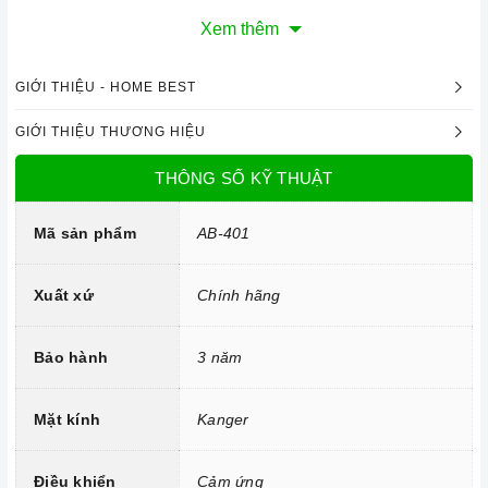
Xem thêm
GIỚI THIỆU - HOME BEST
GIỚI THIỆU THƯƠNG HIỆU
THÔNG SỐ KỸ THUẬT
Mã sản phẩm
AB-401
Xuất xứ
Chính hãng
Công nghệ hiện đại
Mâm từ đường kính 22cm
Bảo hành
3 năm
Công nghệ INVERTER tiết kiệm điện năng.
Trang bị 9 dải công suất nấu.
Mặt kính
Kanger
Điều khiển
Cảm ứng