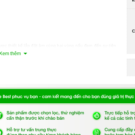
k
C
ợc thiết kế lắp đặt âm cùng hai vùng nấu đem đến sự tiện
Xem thêm
ịu lực và chịu nhiệt tốt, dễ vệ sinh.