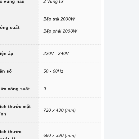
ố vùng nấu
2 Vùng từ
Bếp trái 2000W
ông suất
Bếp phải 2000W
iện áp
220V - 240V
ần số
50 - 60Hz
ức công suất
9
ích thước mặt
720 x 430 (mm)
ính
ích thước
680 x 390 (mm)