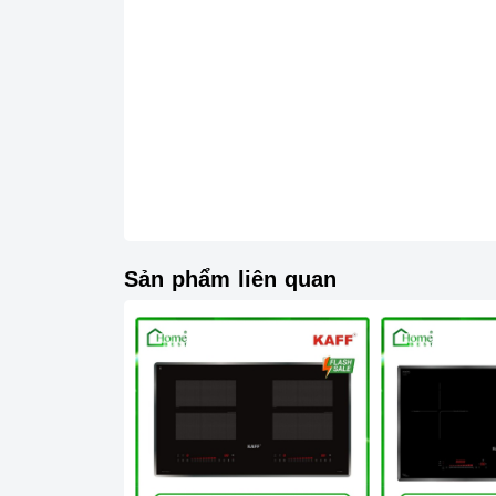
gây nguy hiểm.
Chức năng Hẹn giờ nấu:
Người nấu không cần
vẫn đảm bảo được nấu chín, giữ được hương vị
Chức năng Cảm ứng quá nhiệt:
Khi nhiệt độ
cảnh báo cho người dùng mã lỗi E1 trên bảng đ
2. Một số lưu ý khi sử dụng sản phẩm
Lưu ý khi chọn nồi nấu
Sản phẩm liên quan
Lưu ý những chất liệu sau sẽ phù hợp với mặt
vật liệu từ tính.
Các vật liệu không hoạt động trên mặt
bếp từ
:
được nam châm).
Cần chọn đáy nồi nhẵn và bằng phẳng, tránh n
Không sử dụng dụng cụ nấu ăn mỏng hoặc chất lư