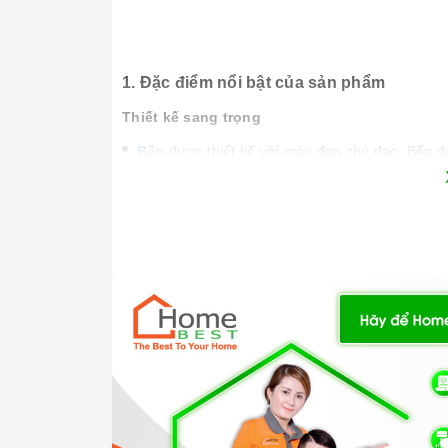
1. Đặc điểm nổi bật của sản phẩm
Thiết kế sang trọng
Bếp
được thiết kế với màu đen chủ đạo. Bếp đư
lợi và sang trọng cho căn bếp của bạn.
Bếp
được trang bị mặt kính Ceramic siêu bền, ch