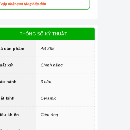
THÔNG SỐ KỸ THUẬT
ã sản phẩm
AB-395
uất xứ
Chính hãng
ảo hành
3 năm
ặt kính
Ceramic
iều khiển
Cảm ứng