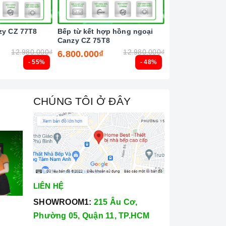
zy CZ 77T8
Bếp từ kết hợp hồng ngoại
Bếp từ đôi Latin
Canzy CZ 75T8
12.980.000₫
12.980.000₫
6.800.000₫
6.500.000₫
- 55%
- 48%
CHÚNG TÔI Ở ĐÂY
LIÊN HỆ
SHOWROOM1:
215 Âu Cơ,
Phường 05, Quận 11, TP.HCM