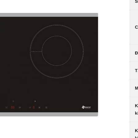
S
C
Đ
T
M
K
k
K