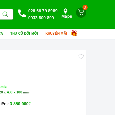
0
028.66.79.8989
Maps
0933.800.899
HỮA
THU CŨ ĐỔI MỚI
KHUYẾN MÃI
amic
20 x 430 x 100 mm
 kiệm:
3.850.000₫