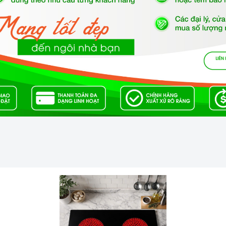
ẻ nghịch ngợm bấm lung tung làm thay đổi chương trình nấu