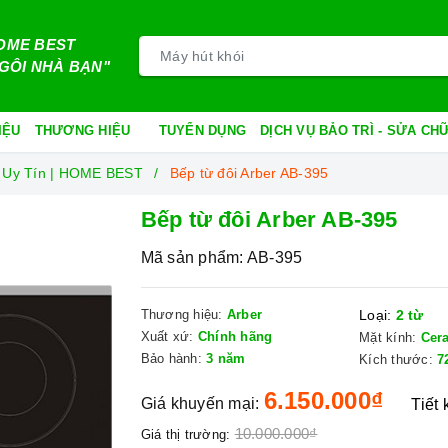
OME BEST
GÔI NHÀ BẠN"
IỆU
THƯƠNG HIỆU
TUYỂN DỤNG
DỊCH VỤ BẢO TRÌ - SỬA C
 Uy Tín | HOME BEST
Bếp từ đôi Arber AB-395
Bếp từ đôi Arber AB-395
Mã sản phẩm:
AB-395
Thương hiệu:
Arber
Loại:
2 từ
Xuất xứ:
Chính hãng
Mặt kính:
Cer
Bảo hành:
3 năm
Kích thước:
7
6.150.000₫
Giá khuyến mại:
Tiết
10.000.000₫
Giá thị trường: