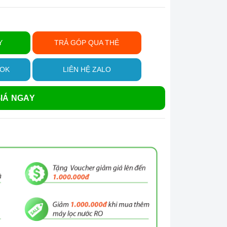
Y
TRẢ GÓP QUA THẺ
OOK
LIÊN HỆ ZALO
IÁ NGAY