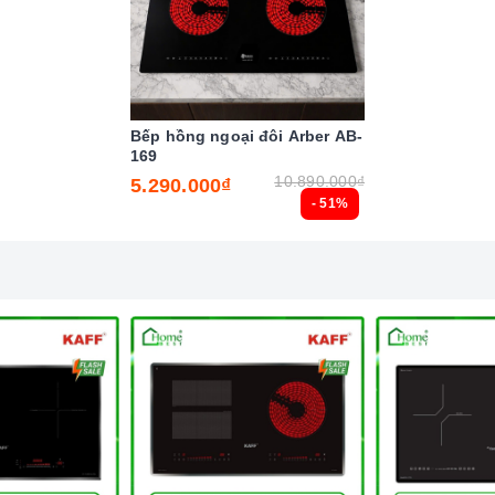
 canh thời gian, an toàn trong quá trình nấu mà món ăn
 và thành phần dinh dưỡng trong thức ăn.
 quá cao hơn mức cho phép thì
bếp từ
sẽ tự động ngắt và
Bếp hồng ngoại đôi Arber AB-
169
iều khiển.
10.890.000₫
5.290.000₫
- 51%
bếp từ
: sắt, thép không gỉ, gang, gang tráng men hoặc các
 thủy tinh, đồng, nhôm, trừ khi đáy nồi có đặc tính từ tính (hút
hững loại có rãnh hoặc nồi đáy lõm.
ợng thấp, vì sẽ tạo ra rất nhiều tiếng ồn trong khi nấu,