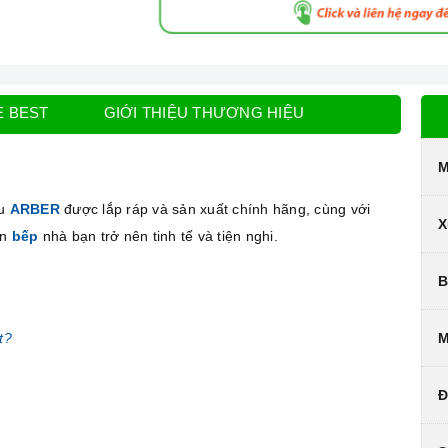
E BEST
GIỚI THIỆU THƯƠNG HIỆU
M
ệu
ARBER
được lắp ráp và sản xuất chính hãng, cùng với
X
ăn
bếp
nhà bạn trở nên tinh tế và tiện nghi.
B
t?
M
Đ