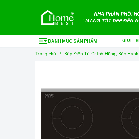
NHÀ PHÂN PHỐI H
"MANG TỐT ĐẸP ĐẾN N
GIỚI TH
DANH MỤC SẢN PHẨM
Trang chủ
Bếp Điện Từ Chính Hãng, Bảo Hành