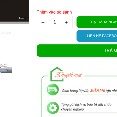
Thêm vào so sánh
–
+
ĐẶT MUA NGA
LIÊN HỆ FACEB
TRẢ G